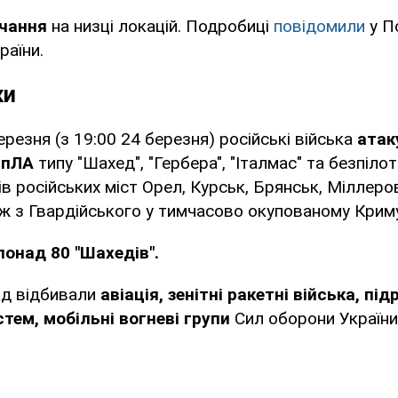
чання
на низці локацій. Подробиці
повідомили
у П
раїни.
ки
ерезня (з 19:00 24 березня) російські війська
атак
БпЛА
типу "Шахед", "Гербера", "Італмас" та безпіло
ків російських міст Орел, Курськ, Брянськ, Міллер
ж з Гвардійського у тимчасово окупованому Криму
онад 80 "Шахедів".
ад відбивали
авіація, зенітні ракетні війська, пі
тем, мобільні вогневі групи
Сил оборони України