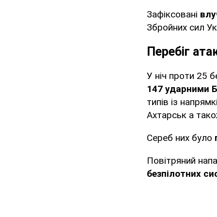
Зафіксовані
влу
Збройних сил Ук
Перебіг ата
У ніч проти 25 б
147 ударними 
типів із напрям
Ахтарськ а тако
Сереб них було
п
Повітряний нап
безпілотних сис