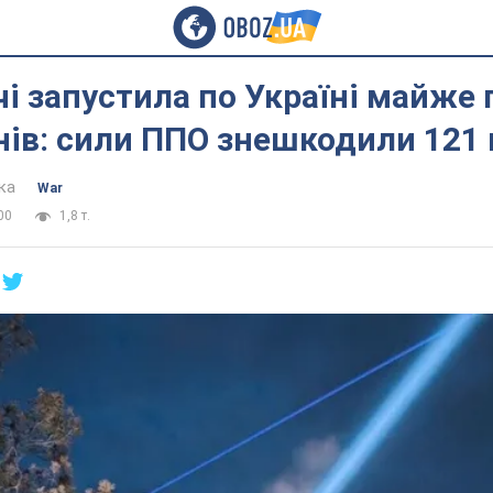
чі запустила по Україні майже 
нів: сили ППО знешкодили 121 
ка
War
00
1,8 т.