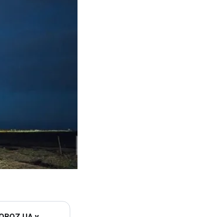
 OBOZ.UA у