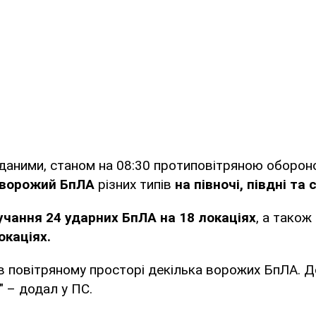
 даними, станом на 08:30 протиповітряною оборо
 ворожий БпЛА
різних типів
на півночі, півдні та 
учання 24 ударних БпЛА на 18 локаціях
, а також
окаціях.
 в повітряному просторі декілька ворожих БпЛА. 
" – додал у ПС.