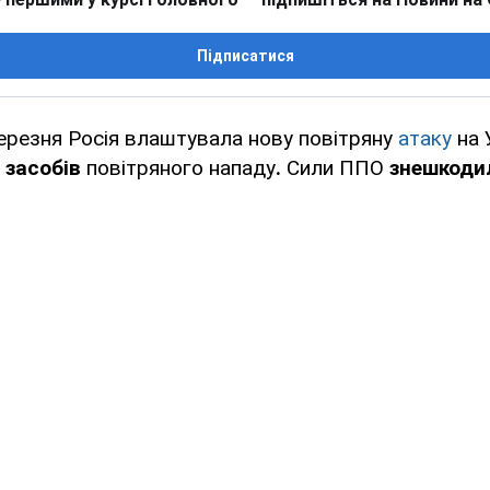
Підписатися
березня Росія влаштувала нову повітряну
атаку
на 
засобів
повітряного нападу
.
Сили ППО
знешкодил