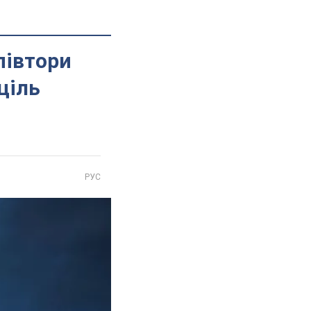
півтори
ціль
РУС