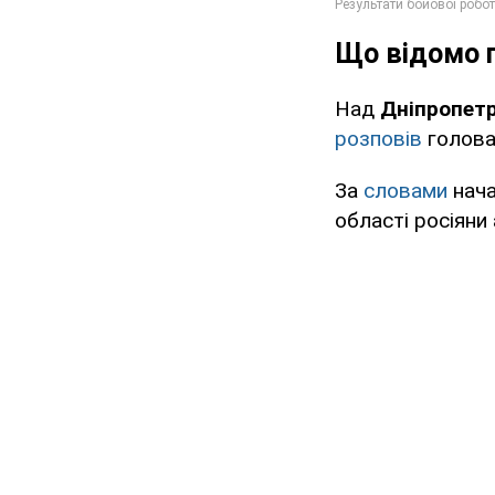
Що відомо п
Над
Дніпропе
розповів
голова
За
словами
нач
області росіяни