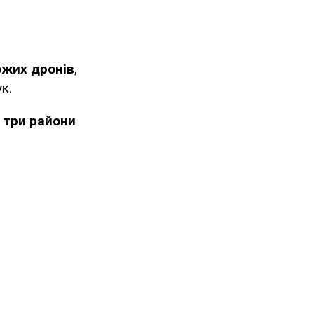
ожих дронів
,
к.
,
три райони