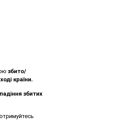
ною
збито/
сході країни.
падіння збитих
Дотримуйтесь