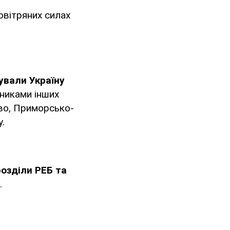
овітряних силах
ували Україну
тниками інших
ово, Приморсько-
.
дрозділи РЕБ та
.