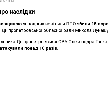
ро наслідки
тровщиною
упродовж ночі сили ППО
збили 15 вор
 Дніпропетровської обласної ради Микола Лукашу
альника Дніпропетровської ОВА Олександра Ганжі
атакували понад 10 разів.