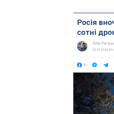
Росія вно
сотні дро
Лілія Рагуць
25.03.2026 09:
0