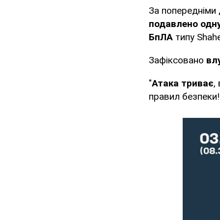
За попередніми
подавлено одну
БпЛА
типу Shahed
Зафіксовано
вл
"
Атака триває
,
правил безпеки!