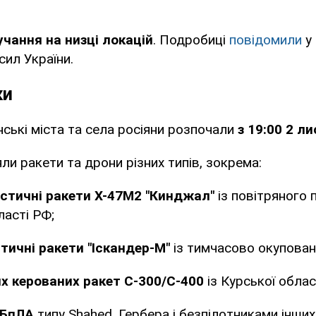
учання на низці локацій
. Подробиці
повідомили
у 
сил України.
ки
нські міста та села росіяни розпочали
з 19:00 2 л
ли ракети та дрони різних типів, зокрема:
істичні ракети Х-47М2 "Кинджал"
із повітряного 
ласті РФ;
тичні ракети "Іскандер-М"
із тимчасово окупован
их керованих ракет С-300/С-400
із Курської облас
 БпЛА
типу Shahed, Гербера і безпілотниками інших 