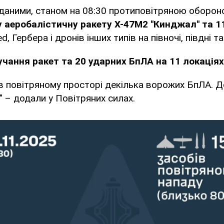
 даними, станом на 08:30 протиповітряною оборо
 аеробалістичну ракету Х-47М2 "Кинджал" та 1
, Гербера і дронів інших типів на півночі, півдні та
учання ракет та 20 ударних БпЛА на 11 локаціях
 в повітряному просторі декілька ворожих БпЛА. 
" – додали у Повітряних силах.