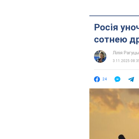
Росія уно
сотнею др
Лілія Рагуць
3.11.2025 08:3
24