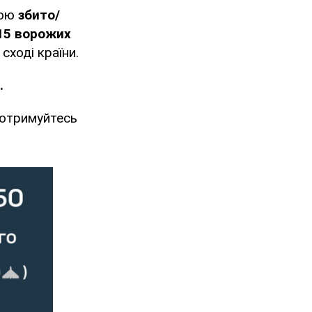
ною
збито/
15 ворожих
 сході країни.
.
Дотримуйтесь