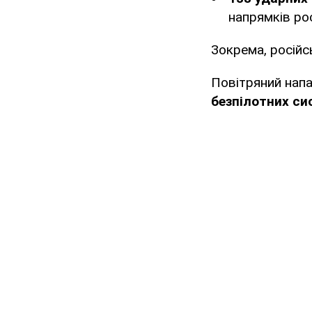
напрямків ро
Зокрема, російс
Повітряний нап
безпілотних сис