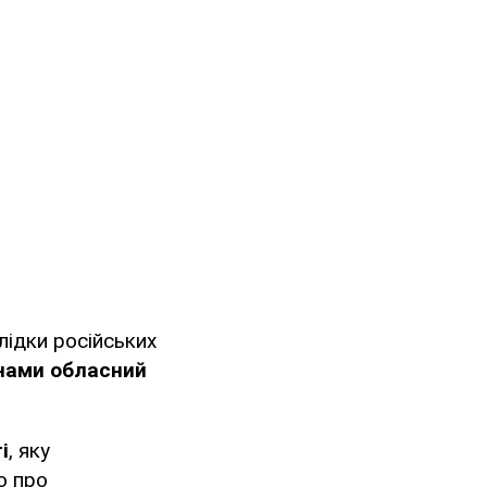
лідки російських
нами обласний
і
, яку
о про