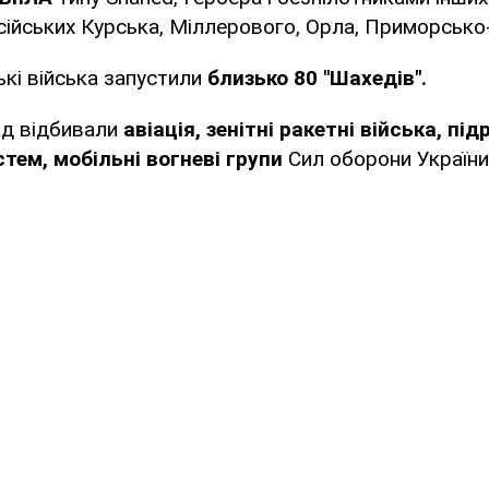
сійських Курська, Міллерового, Орла, Приморсько
ькі війська запустили
близько 80 "Шахедів".
ад відбивали
авіація, зенітні ракетні війська, пі
тем, мобільні вогневі групи
Сил оборони України