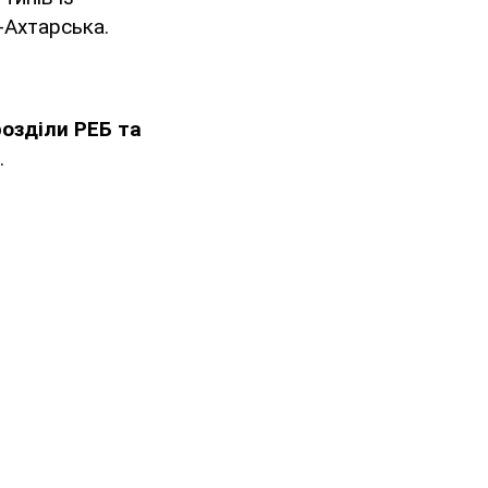
-Ахтарська.
дрозділи РЕБ та
.