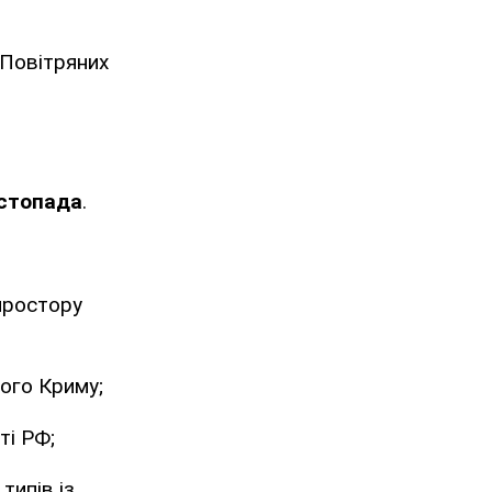
Повітряних
истопада
.
простору
ого Криму;
ті РФ;
типів із