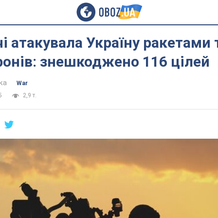
чі атакувала Україну ракетами 
онів: знешкоджено 116 цілей
ка
War
5
2,9 т.