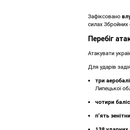
Зафіксовано
вл
силах Збройних 
Перебіг ата
Атакувати украї
Для ударів задія
три аеробал
Липецької об
чотири баліс
п’ять зенітн
138 ударних