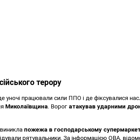
сійського терору
 де уночі працювали сили ППО і де фіксувалися нас
ся
Миколаївщина
. Ворог
атакував ударними дро
 виникла
пожежа в господарському супермаркет
ідували рятувальники. За інформацією ОВА, відом