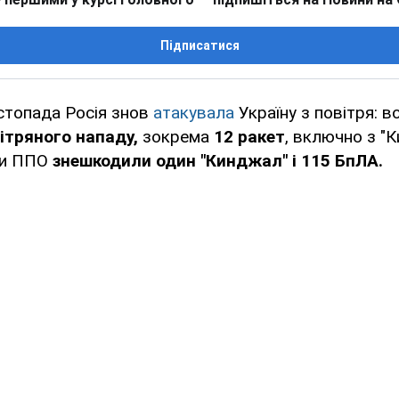
Підписатися
истопада Росія знов
атакувала
Україну з повітря: 
вітряного нападу
,
зокрема
12 ракет
, включно з "К
и ППО
знешкодили один "Кинджал" і 115 БпЛА.