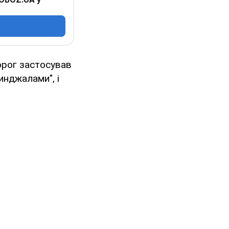
ворог застосував
инджалами", і