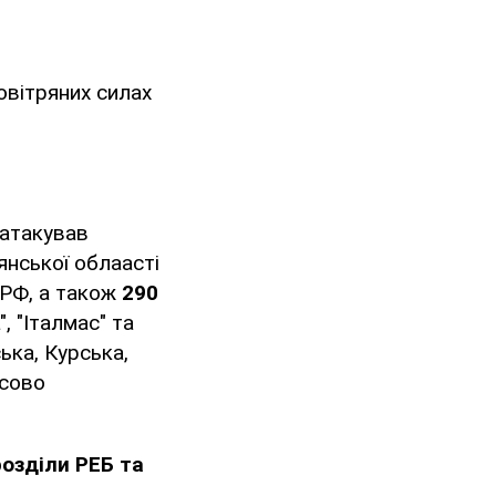
овітряних силах
 атакував
янської облаасті
 РФ, а також
290
, "Італмас" та
ька, Курська,
асово
дрозділи РЕБ та
.