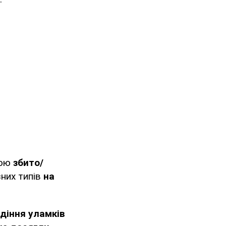
ною
збито/
зних типів
на
діння уламків