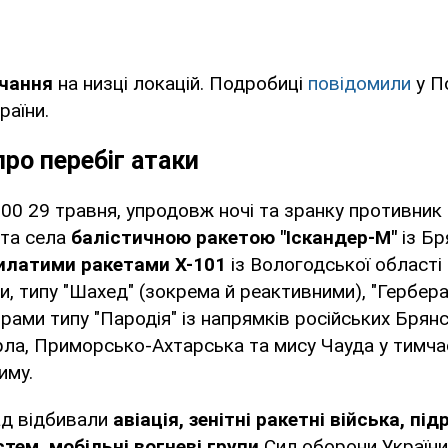
чання
на низці локацій. Подробиці
повідомили
у П
раїни.
ро перебіг атаки
00 29 травня, упродовж ночі та зранку противник
 та села
балістичною ракетою "Іскандер-М"
із Бр
илатими ракетами Х-101
із Вологодської області
, типу "Шахед" (зокрема й реактивними), "Гербера"
рами типу "Пародія" із напрямків російських Брянс
рла, Приморсько-Ахтарська та мису Чауда у тимч
иму.
ад відбивали
авіація, зенітні ракетні війська, пі
тем, мобільні вогневі групи
Сил оборони України