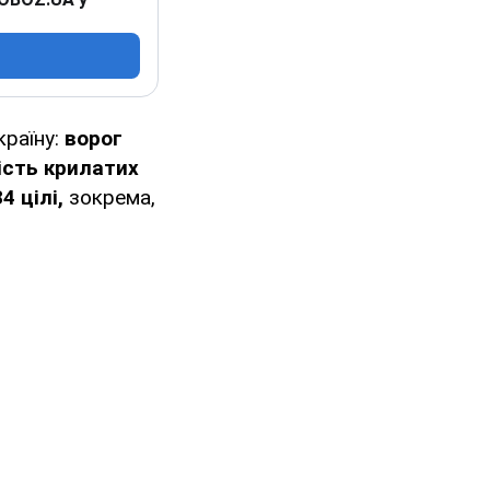
країну:
ворог
шість крилатих
4 цілі,
зокрема,