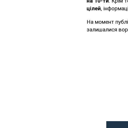
на 10-ти
. Крім 
цілей
, інформац
На момент публі
залишалися вор