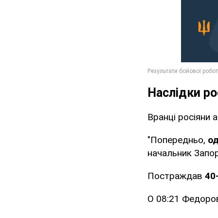
Наслідки ро
Вранці росіяни 
"Попередньо,
о
начальник Запор
Постраждав
40
О 08:21 Федоров