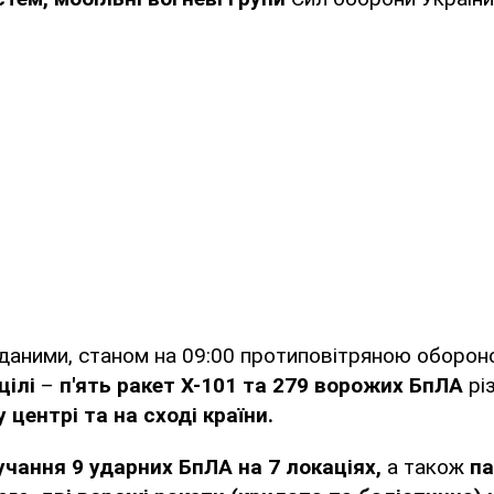
 даними, станом на 09:00 протиповітряною оборо
цілі
–
п'ять ракет Х-101 та 279 ворожих БпЛА
рі
 у центрі та на сході країни.
учання 9 ударних БпЛА на 7 локаціях,
а також
па