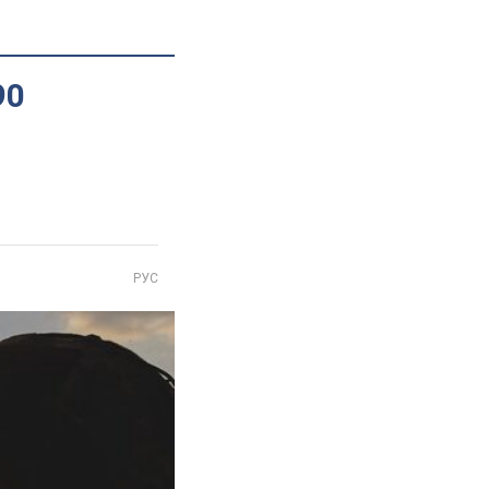
90
РУС