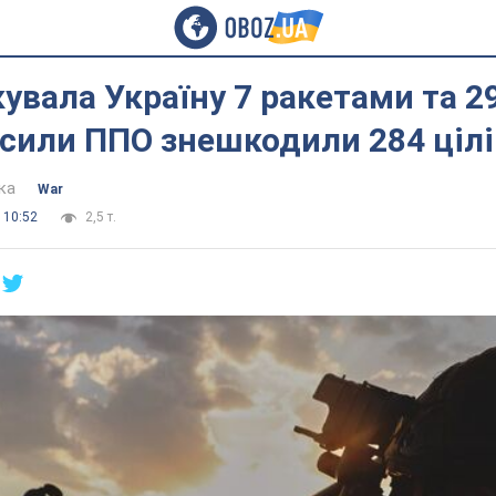
кувала Україну 7 ракетами та 2
сили ППО знешкодили 284 цілі
ка
War
 10:52
2,5 т.