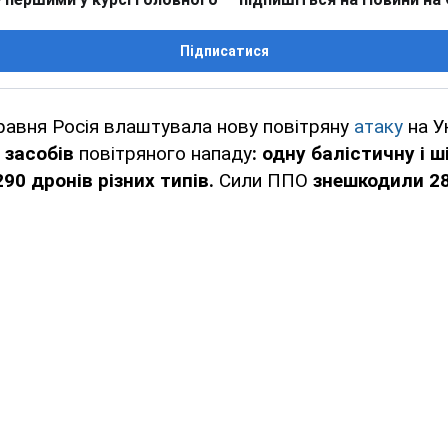
Підписатися
травня Росія влаштувала нову повітряну
атаку
на У
 засобів
повітряного нападу
: одну балістичну і 
290 дронів різних типів.
Сили ППО
знешкодили 28