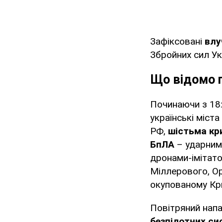
Зафіксовані
влу
Збройних сил Ук
Що відомо п
Починаючи з 18:
українські міста
РФ,
шістьма кр
БпЛА
– ударними
дронами-імітато
Міллерового, О
окупованому Кр
Повітряний нап
безпілотних сис