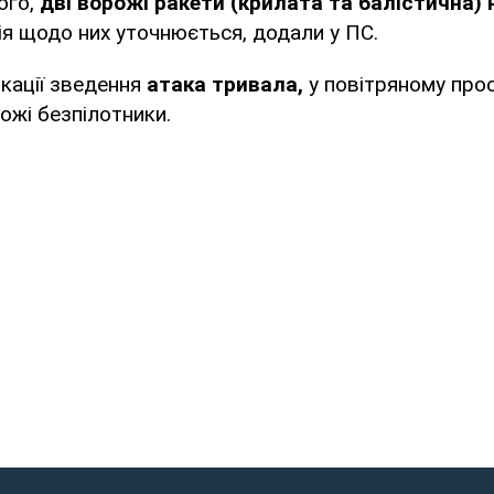
того,
дві ворожі ракети (крилата та балістична) 
ія щодо них уточнюється, додали у ПС.
кації зведення
атака тривала,
у повітряному прос
ожі безпілотники.