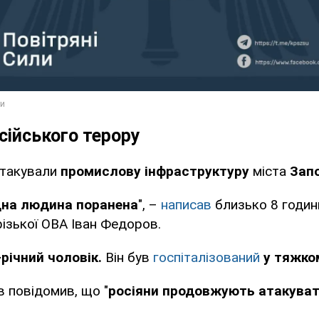
сійського терору
атакували
промислову інфраструктуру
міста
Зап
дна людина поранена
", –
написав
близько 8 годин
ізької ОВА Іван Федоров.
-річний чоловік.
Він був
госпіталізований
у тяжком
 повідомив, що "
росіяни продовжують атакуват