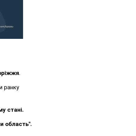
оріжжя
.
и ранку
у стані.
и область".