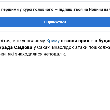
 першими у курсі головного — підпишіться на Новини на
Підписатися
квітня, в окупованому
Криму
стався приліт в буди
урада Саїдова
у Саках. Внаслідок атаки пошкодж
ки, які знаходилися неподалік.