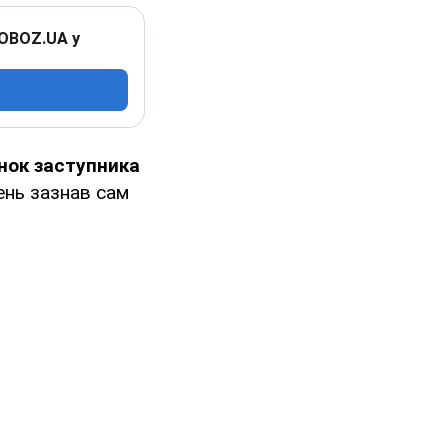
 OBOZ.UA у
нок заступника
ень зазнав сам