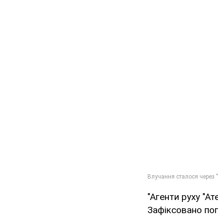
"Агенти руху "Ат
Зафіксовано поп