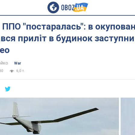
 ППО "постаралась": в окупова
вся приліт в будинок заступни
део
юйко
War
30
6,0 т.