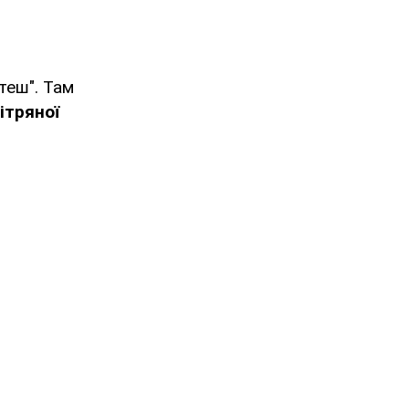
теш". Там
ітряної