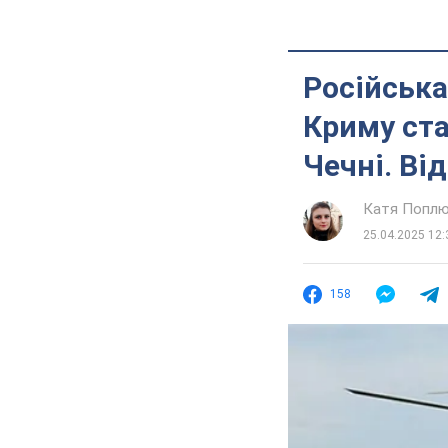
Російська
Криму ста
Чечні. Ві
Катя Попл
25.04.2025 12:
158