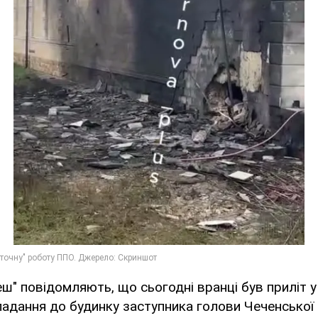
еш" повідомляють, що сьогодні вранці був приліт у
адання до будинку заступника голови Чеченської