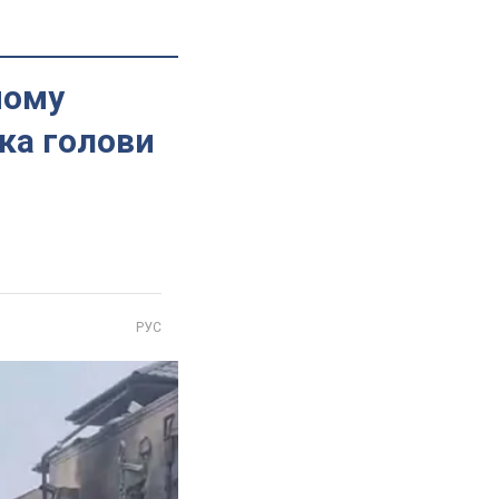
ному
ка голови
РУС