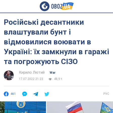
Російські десантники
влаштували бунт і
відмовилися воювати в
Україні: їх замкнули в гаражі
та погрожують СІЗО
Кирило Лютий
War
17.07.2022 21:23
48,9 т.
461
РУС