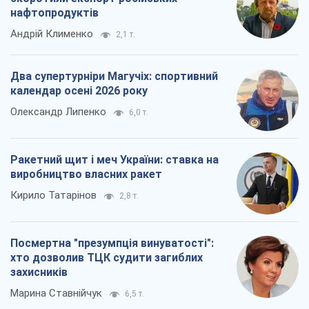
нафтопродуктів
Андрій Клименко
2,1 т.
Два супертурніри Магучіх: спортивний
календар осені 2026 року
Олександр Липенко
6,0 т.
Ракетний щит і меч України: ставка на
виробництво власних ракет
Кирило Татарінов
2,8 т.
Посмертна "презумпція винуватості":
хто дозволив ТЦК судити загиблих
захисників
Марина Ставнійчук
6,5 т.