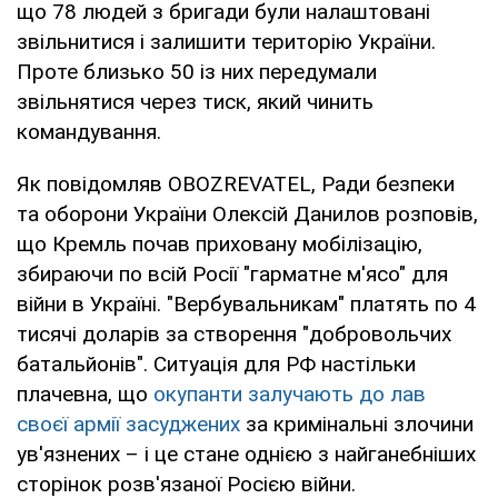
що 78 людей з бригади були налаштовані
звільнитися і залишити територію України.
Проте близько 50 із них передумали
звільнятися через тиск, який чинить
командування.
Як повідомляв OBOZREVATEL, Ради безпеки
та оборони України Олексій Данилов розповів,
що Кремль почав приховану мобілізацію,
збираючи по всій Росії "гарматне м'ясо" для
війни в Україні. "Вербувальникам" платять по 4
тисячі доларів за створення "добровольчих
батальйонів". Ситуація для РФ настільки
плачевна, що
окупанти залучають до лав
своєї армії засуджених
за кримінальні злочини
ув'язнених – і це стане однією з найганебніших
сторінок розв'язаної Росією війни.