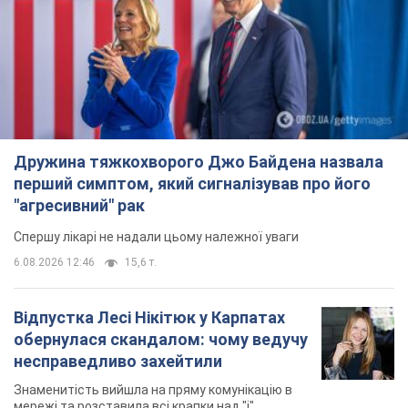
Дружина тяжкохворого Джо Байдена назвала
перший симптом, який сигналізував про його
"агресивний" рак
Спершу лікарі не надали цьому належної уваги
6.08.2026 12:46
15,6 т.
Відпустка Лесі Нікітюк у Карпатах
обернулася скандалом: чому ведучу
несправедливо захейтили
Знаменитість вийшла на пряму комунікацію в
мережі та розставила всі крапки над "і"