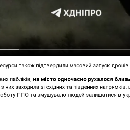
есурси також підтвердили масовий запуск дронів.
вих пабліків,
на місто одночасно рухалося близь
 з них заходила зі східних та південних напрямків,
оботу ППО та змушувало людей залишатися в ук