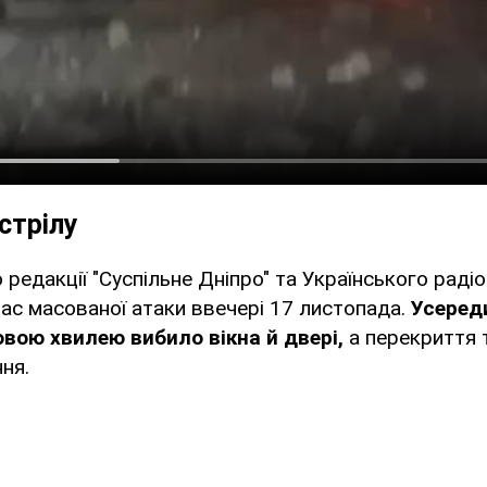
стрілу
ю редакції "Суспільне Дніпро" та Українського раді
ас масованої атаки ввечері 17 листопада.
Усеред
вою хвилею вибило вікна й двері,
а перекриття 
ня.