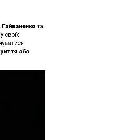
 Гайваненко
та
у своїх
муватися
криття або