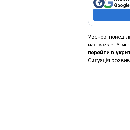
Google
Увечері понеділк
напрямків. У міс
перейти в укри
Ситуація розви