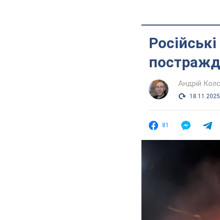
Російські
постражда
Андрій Кол
18.11.2025
81