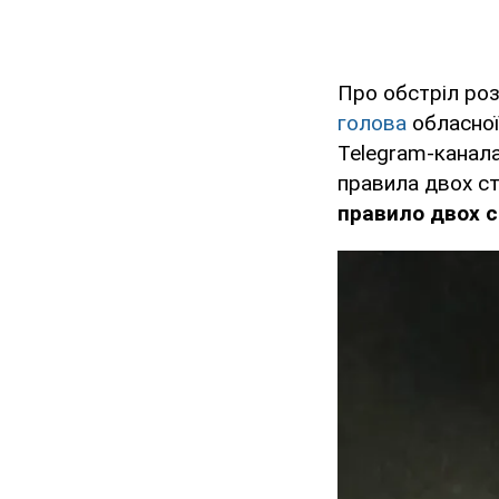
Про обстріл ро
голова
обласно
Telegram-канала
правила двох сті
правило двох с