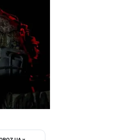
 OBOZ.UA у