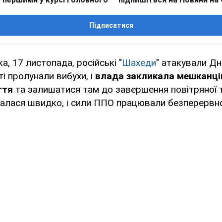
Підписатися
а, 17 листопада, російські "
Шахеди
" атакували Дн
ті пролунали вибухи, і
влада закликала мешканці
ття
та залишатися там до завершення повітряної 
валася швидко, і сили ППО працювали безперервн