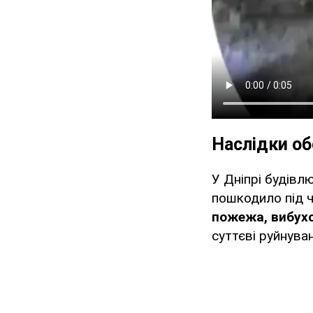
Наслідки об
У Дніпрі будівл
пошкодило під ч
пожежа, вибухо
суттєві руйнуван