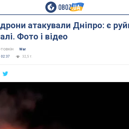
 дрони атакували Дніпро: є руй
лі. Фото і відео
отовкін
War
 02:37
32,5 т.