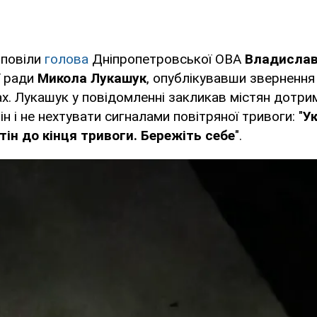
зповіли
голова
Дніпропетровської ОВА
Владислав
ї ради
Микола Лукашук
, опублікувавши звернення 
х. Лукашук у повідомленні закликав містян дотри
н і не нехтувати сигналами повітряної тривоги: "
У
тін до кінця тривоги. Бережіть себе
".