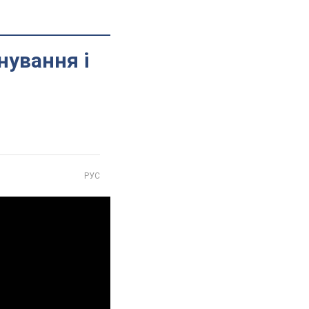
нування і
РУС