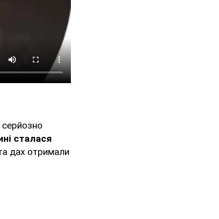
о серйозно
ині сталася
та дах отримали