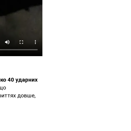
ко 40 ударних
 що
риттях довше,