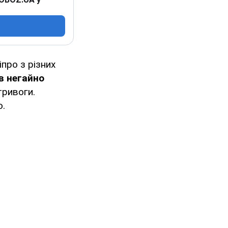
іпро з різних
в негайно
тривоги.
о.