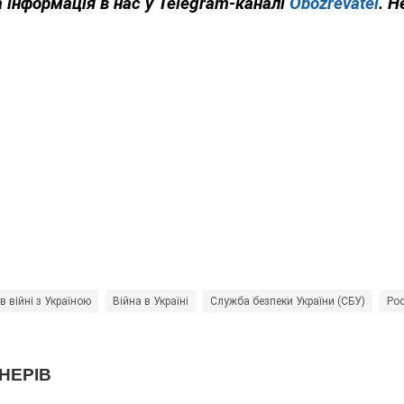
 інформація в нас у Telegram-каналі
Obozrevatel
. Н
 в війні з Україною
Війна в Україні
Служба безпеки України (СБУ)
Рос