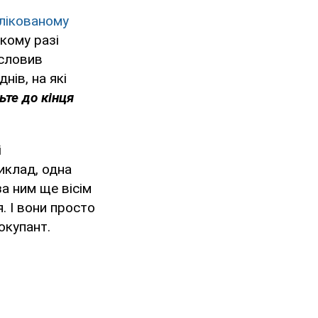
лікованому
кому разі
исловив
нів, на які
ьте до кінця
і
иклад, одна
за ним ще вісім
. І вони просто
 окупант.