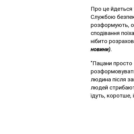
Про це йдеться 
Службою безпеки
розформують, ос
сподівання поїх
нібито розрахов
новини)
.
"Пацани просто 
розформовуватим
людина після зак
людей стрибають
їдуть, коротше, 