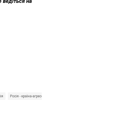
е ведіться на
ія
Росія - країна-агресор