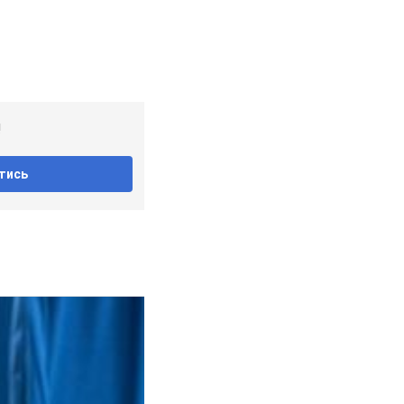
!
тись