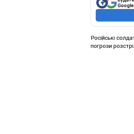
Google
Російські солдат
погрози розстрі