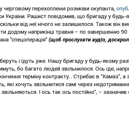
у черговому перехопленні розмови окупанта,
опуб
 України. Рашист повідомив, що бригаду у будь-я
кільки від неї нічого не залишилося. Також він в
ати додому наприкінці травня – по завершенню 90 д
ана "спецоперація"
(щоб прослухати аудіо, доскрол
беруть і їдуть уже. Нашу бригаду у будь-якому раз
уть, бо багато людей звільнилося. Ось їде, напр
інчення терміну контракту... Стрибає в "Камаз", а 
, які хочуть звільнитися самі через недотримання
і звільняються. І ось так ось постійно", – зазначив