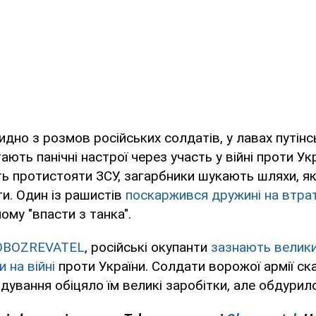
идно з розмов російських солдатів, у лавах путінсь
ають панічні настрої через участь у війні проти Ук
ь протистояти ЗСУ, загарбники шукають шляхи, як 
и. Один із рашистів
поскаржився дружині на втрат
ому "впасти з танка".
OBOZREVATEL
, російські окупанти
зазнають велики
и на війні
проти України. Солдати ворожої армії с
дування обіцяло їм великі заробітки, але обдурило