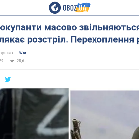
 окупанти масово звільняються 
 лякає розстріл. Перехоплення
орілко
War
29
25,6 т.