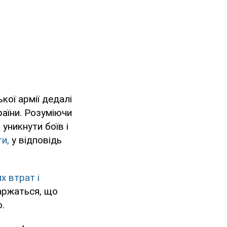
кої армії дедалі
раїни. Розуміючи
уникнути боїв і
и,
у відповідь
х втрат і
каржаться, що
.