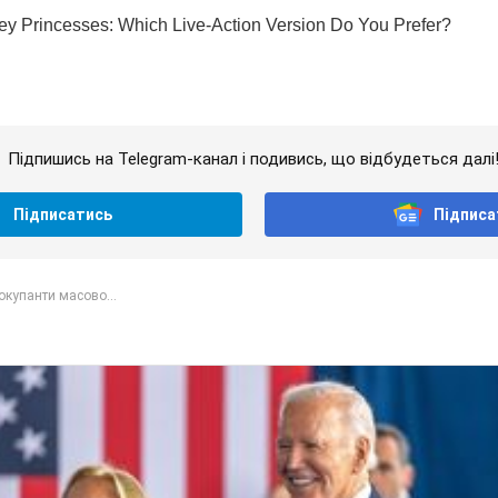
Підпишись на Telegram-канал і подивись, що відбудеться далі
Підписатись
Підписа
 окупанти масово...