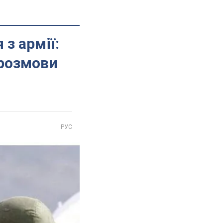
з армії:
 розмови
РУС