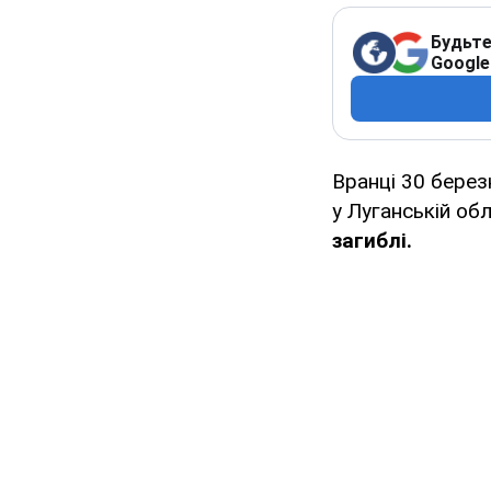
Будьте
Google
Вранці 30 берез
у Луганській об
загиблі.