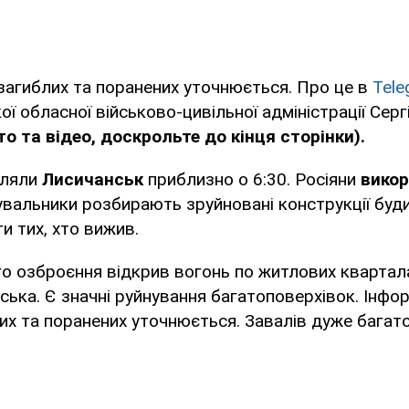
 загиблих та поранених уточнюється. Про це в
Tele
ої обласної військово-цивільної адміністрації Сер
о та відео, доскрольте до кінця сторінки).
іляли
Лисичанськ
приблизно о 6:30. Росіяни
вико
вальники розбирають зруйновані конструкції буд
и тих, хто вижив.
го озброєння відкрив вогонь по житлових квартал
ська. Є значні руйнування багатоповерхівок. Інфо
лих та поранених уточнюється. Завалів дуже багато