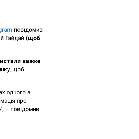
gram
повідомив
гій Гайдай
(щоб
ристали важке
инку, щоб
ах одного з
рмація про
", – повідомив