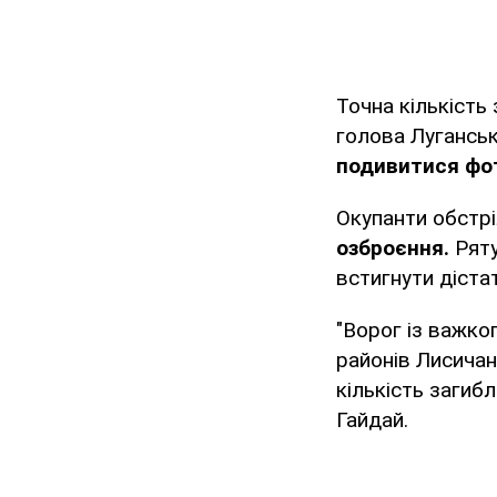
Точна кількість
голова Луганськ
подивитися фот
Окупанти обстр
озброєння.
Ряту
встигнути дістат
"Ворог із важко
районів Лисичан
кількість загиб
Гайдай.