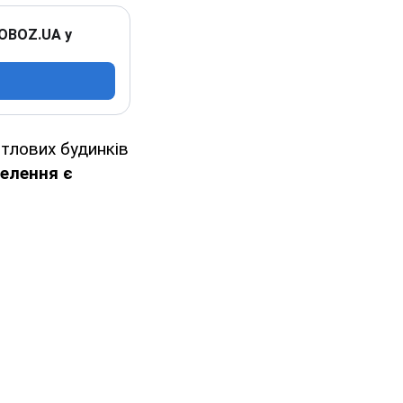
 OBOZ.UA у
итлових будинків
елення є