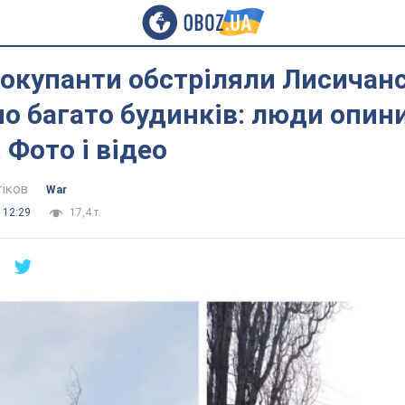
 окупанти обстріляли Лисичанс
о багато будинків: люди опин
 Фото і відео
тіков
War
 12:29
17,4 т.