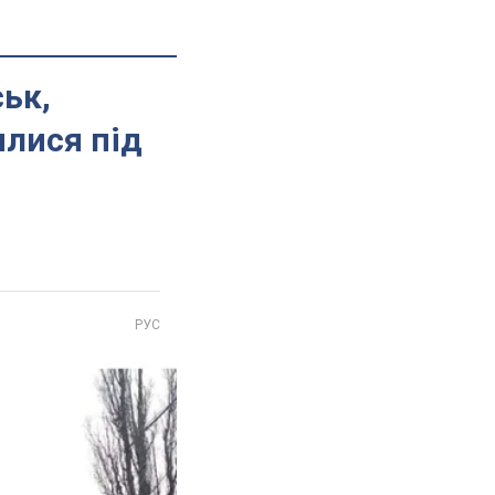
ьк,
илися під
РУС