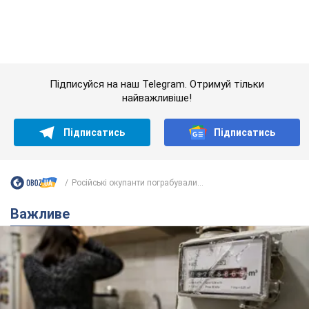
Важливе
Жінці нарахували 729 тис. грн боргу за газ через
покази зіпсованого лічильника: суддя ухвалив
неочікуване рішення
Чи треба платити борг через донарахування
5 годин тому
6,6 т.