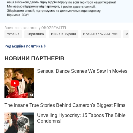
Україна
Кирилівка
Війна в Україні
Воєнні злочини Росії
мар
Редакційна політика