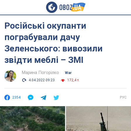
Російські окупанти
пограбували дачу
Зеленського: вивозили
звідти меблі – ЗМІ
Марина Погорілко
War
4.04.2022 09:23
172,4 т.
2354
РУС