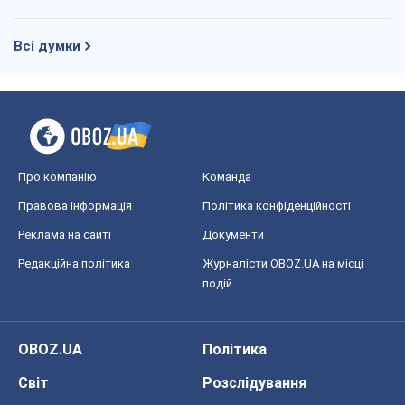
Редакційна політика
Журналісти OBOZ.UA на місці
подій
OBOZ.UA
Політика
Світ
Розслідування
Блоги
Суспільство
Регіони України
Київ
Харків
Запоріжжя
Дніпро
Черкаси
Спорт
Футбол
Баскетбол