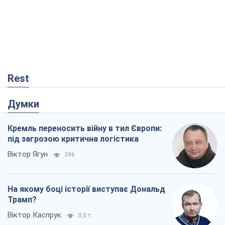
Віктор Ягун
396
На якому боці історії виступає Дональд
Трамп?
Віктор Каспрук
3,0 т.
Господарі Чорного моря: про козацьку
морську славу
Юрій Кирпичов
183