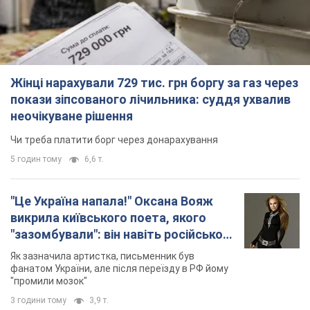
"Це Україна напала!" Оксана Вояж
викрила київського поета, якого
"зазомбували": він навіть російської
не знав, а тепер хоче геноциду
Як зазначила артистка, письменник був
українців
фанатом України, але після переїзду в РФ йому
"промили мозок"
3 години тому
3,9 т.
"Був знесилений": в Україні врятували
пораненого грифа, який обрав для
себе нетиповий маршрут. Фото
Травмованого птаха виявили на межі Київщині
та Черкащини
3 години тому
2,0 т.