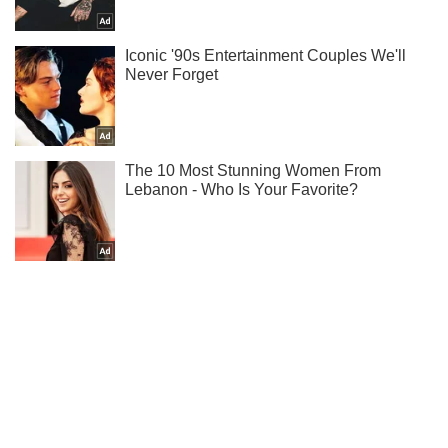
Підписуйся на наш Telegram. Отримуй тільки
найважливіше!
Підписатись
Підписатись
Російські окупанти пограбували...