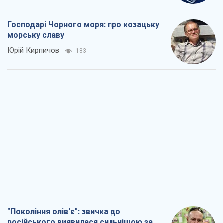
"Покоління олів'є": звичка до
російського виявилася сильнішою за
війну
Руслан Горовий
2,0 т.
Ось кінцева мета російського
масованого удару
Ігор Чернецький
3,3 т.
Від Wildberries до ВТБ: як один удар
може запустити ланцюгову реакцію в
Росії