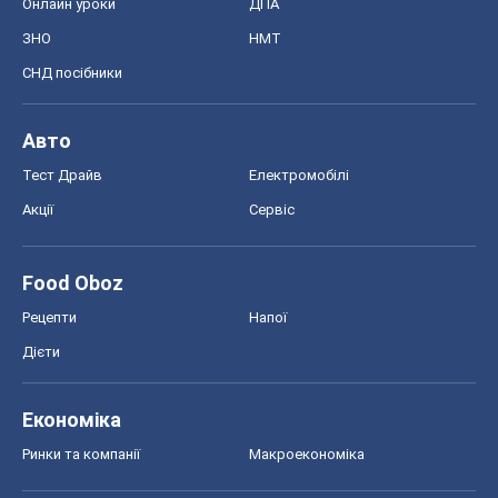
Рецепти
Напої
Дієти
Економіка
Ринки та компанії
Макроекономіка
MedOboz
Новини медицини
MAMACLUB
Шоу
Афіша
Плітки
Краса
Мода
Жіночий журнал