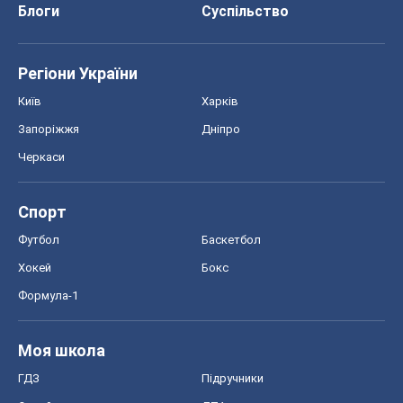
Хокей
Бокс
Формула-1
Моя школа
ГДЗ
Підручники
Онлайн уроки
ДПА
ЗНО
НМТ
СНД посібники
Авто
Тест Драйв
Електромобілі
Акції
Сервіс
Food Oboz