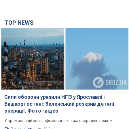
Сили оборони уразили НПЗ у Ярославлі і
Башкортостані: Зеленський розкрив деталі
операції. Фото і відео
У промисловій зоні зафіксовано кілька осередків пожежі
2 години тому
31,0 т.
Росія атакувала залізничну станцію в Лозовій
на Харківщині: є загиблі і поранені
Внаслідок удару БПЛА пошкоджено вокзал, контактну мережу
та рухомий склад, рух поїздів до станції тимчасово
призупинили
3 години тому
3,0 т.
ВАКС обрав запобіжний захід експосолці
України у США Стефанішиній: що відомо про