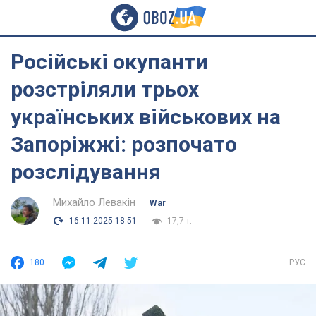
Російські окупанти
розстріляли трьох
українських військових на
Запоріжжі: розпочато
розслідування
Михайло Левакін
War
16.11.2025 18:51
17,7 т.
180
РУС