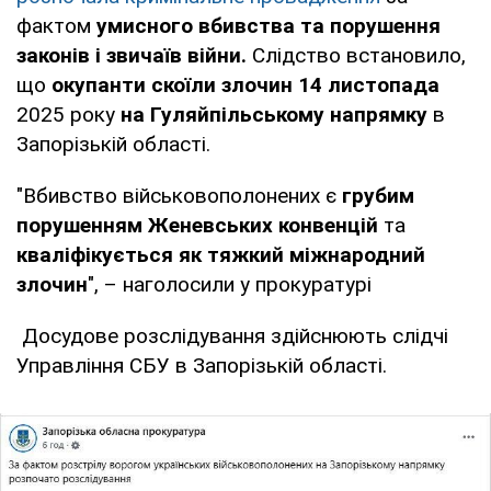
фактом
умисного вбивства та порушення
законів і звичаїв війни.
Слідство встановило,
що
окупанти скоїли злочин 14 листопада
2025 року
на Гуляйпільському напрямку
в
Запорізькій області.
"Вбивство військовополонених є
грубим
порушенням Женевських конвенцій
та
кваліфікується як тяжкий міжнародний
злочин
", – наголосили у прокуратурі
Досудове розслідування здійснюють слідчі
Управління СБУ в Запорізькій області.