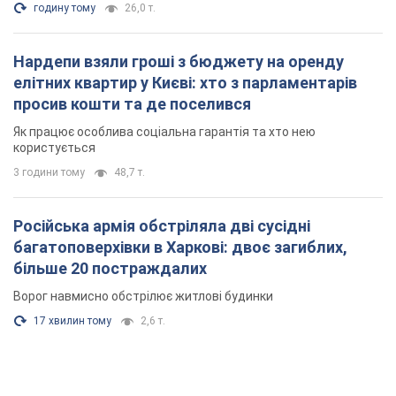
годину тому
26,0 т.
Нардепи взяли гроші з бюджету на оренду
елітних квартир у Києві: хто з парламентарів
просив кошти та де поселився
Як працює особлива соціальна гарантія та хто нею
користується
3 години тому
48,7 т.
Російська армія обстріляла дві сусідні
багатоповерхівки в Харкові: двоє загиблих,
більше 20 постраждалих
Ворог навмисно обстрілює житлові будинки
17 хвилин тому
2,6 т.