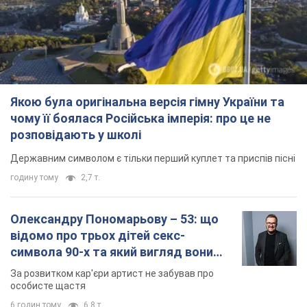
Якою була оригінальна версія гімну України та
чому її боялася Російська імперія: про це не
розповідають у школі
Державним символом є тільки перший куплет та приспів пісні
годину тому
2,7 т.
Олександру Пономарьову – 53: що
відомо про трьох дітей секс-
символа 90-х та який вигляд вони
мають
За розвитком кар'єри артист не забував про
особисте щастя
6 годин тому
6,8 т.