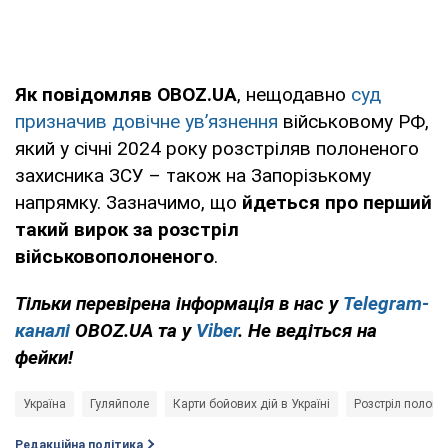
Як повідомляв OBOZ.UA
, нещодавно
суд
призначив довічне ув’язнення
військовому РФ,
який у січні 2024 року розстріляв полоненого
захисника ЗСУ – також на Запорізькому
напрямку. Зазначимо, що
йдеться про перший
такий вирок за розстріл
військовополоненого
.
Тільки перевірена інформація в нас у
Telegram-
каналі
OBOZ.UA та у
Viber
. Не ведіться на
фейки!
Україна
Гуляйполе
Карти бойових дій в Україні
Розстріл полоне
Редакційна політика