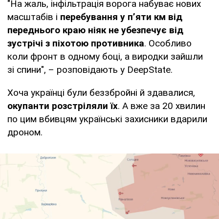
"На жаль, інфільтрація ворога набуває нових
масштабів і
перебування у п’яти км від
переднього краю ніяк не убезпечує від
зустрічі з піхотою противника
. Особливо
коли фронт в одному боці, а виродки зайшли
зі спини", – розповідають у DeepState.
Хоча українці були беззбройні й здавалися,
окупанти розстріляли їх
. А вже за 20 хвилин
по цим вбивцям українські захисники вдарили
дроном.