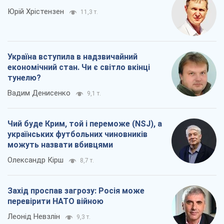
Юрій Хрістензен
11,3 т.
Україна вступила в надзвичайний
економічний стан. Чи є світло вкінці
тунелю?
Вадим Денисенко
9,1 т.
Чий буде Крим, той і переможе (NSJ), а
українських футбольних чиновників
можуть назвати вбивцями
Олександр Кірш
8,7 т.
Захід проспав загрозу: Росія може
перевірити НАТО війною
Леонід Невзлін
9,3 т.