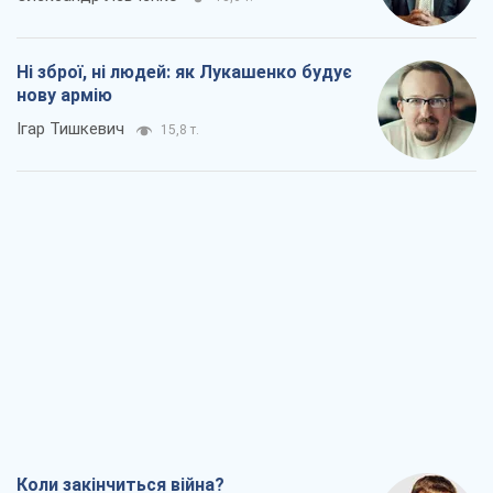
Ні зброї, ні людей: як Лукашенко будує
нову армію
Ігар Тишкевич
15,8 т.
Коли закінчиться війна?