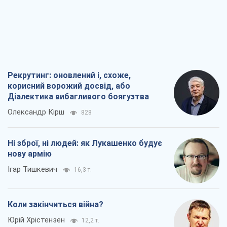
Рекрутинг: оновлений і, схоже,
корисний ворожий досвід, або
Діалектика вибагливого боягузтва
Олександр Кірш
828
Ні зброї, ні людей: як Лукашенко будує
нову армію
Ігар Тишкевич
16,3 т.
Коли закінчиться війна?
Юрій Хрістензен
12,2 т.