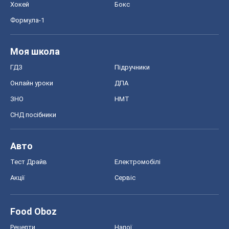
Хокей
Бокс
Формула-1
Моя школа
ГДЗ
Підручники
Онлайн уроки
ДПА
ЗНО
НМТ
СНД посібники
Авто
Тест Драйв
Електромобілі
Акції
Сервіс
Food Oboz
Рецепти
Напої