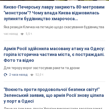
Києво-Печерську лавру закриють 80-метровим
"монстром"? Чому влада Києва відмовилась
зупиняти будівництво хмарочоса
"московського вірянина"
Яка реакція Кличка на петицію щодо скасування будівництва
час назад
5,5 т.
Армія Росії здійснила масовану атаку на Одесу:
горіла історична частина міста, є постраждалі.
Фото та відео
Для терору ворог застосував ракети та дрони
2 часа назад
52,0 т.
"Воюють проти продовольчої безпеки світу!"
Зеленський заявив, що армія Росії знову цілила
у порт в Одесі
Лише за тиждень проти України використали десятки ракет,