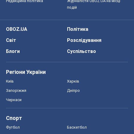
Редакційна політика
Журналісти OBOZ.UA на місці
подій
OBOZ.UA
Політика
Світ
Розслідування
Блоги
Суспільство
Регіони України
Київ
Харків
Запоріжжя
Дніпро
Черкаси
Спорт
Футбол
Баскетбол