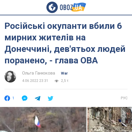
Російські окупанти вбили 6
мирних жителів на
Донеччині, дев'ятьох людей
поранено, - глава ОВА
Ольга Ганюкова
War
4.06.2022 23:31
2,5 т.
1
РУС