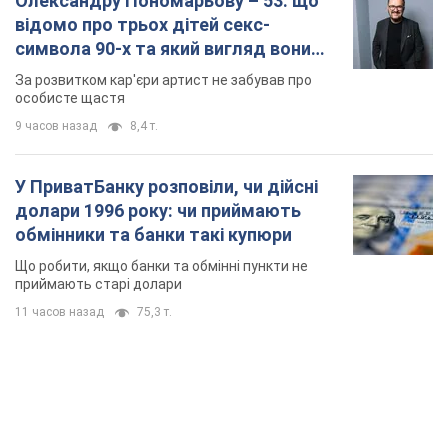
Олександру Пономарьову – 53: що
відомо про трьох дітей секс-
символа 90-х та який вигляд вони
мають
За розвитком кар'єри артист не забував про
особисте щастя
9 часов назад
8,4 т.
У ПриватБанку розповіли, чи дійсні
долари 1996 року: чи приймають
обмінники та банки такі купюри
Що робити, якщо банки та обмінні пункти не
приймають старі долари
11 часов назад
75,3 т.