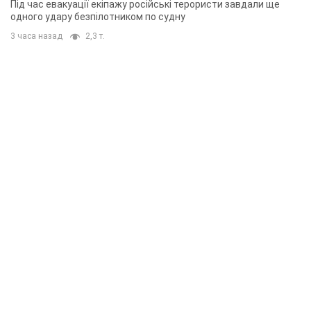
Під час евакуації екіпажу російські терористи завдали ще
одного удару безпілотником по судну
3 часа назад
2,3 т.