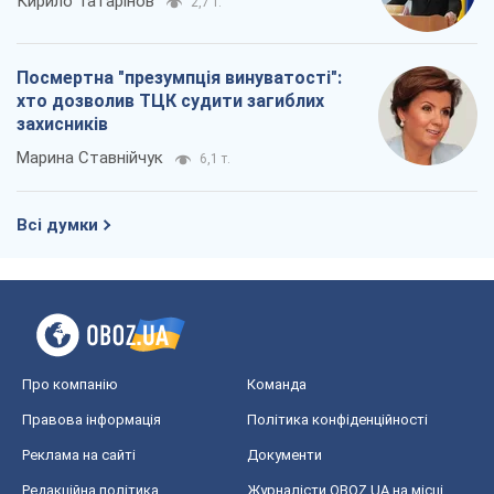
Кирило Татарінов
2,7 т.
Посмертна "презумпція винуватості":
хто дозволив ТЦК судити загиблих
захисників
Марина Ставнійчук
6,1 т.
Всі думки
Про компанію
Команда
Правова інформація
Політика конфіденційності
Реклама на сайті
Документи
Редакційна політика
Журналісти OBOZ.UA на місці