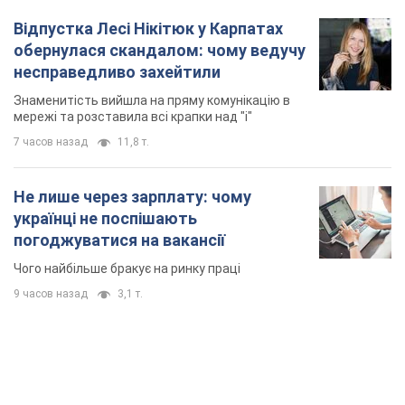
Відпустка Лесі Нікітюк у Карпатах
обернулася скандалом: чому ведучу
несправедливо захейтили
Знаменитість вийшла на пряму комунікацію в
мережі та розставила всі крапки над "і"
7 часов назад
11,8 т.
Не лише через зарплату: чому
українці не поспішають
погоджуватися на вакансії
Чого найбільше бракує на ринку праці
9 часов назад
3,1 т.