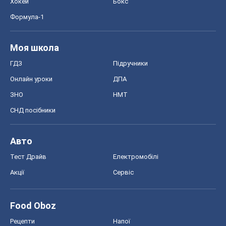
Хокей
Бокс
Формула-1
Моя школа
ГДЗ
Підручники
Онлайн уроки
ДПА
ЗНО
НМТ
СНД посібники
Авто
Тест Драйв
Електромобілі
Акції
Сервіс
Food Oboz
Рецепти
Напої