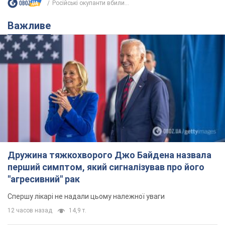
Російські окупанти вбили...
Важливе
Дружина тяжкохворого Джо Байдена назвала
перший симптом, який сигналізував про його
"агресивний" рак
Спершу лікарі не надали цьому належної уваги
12 часов назад
14,9 т.