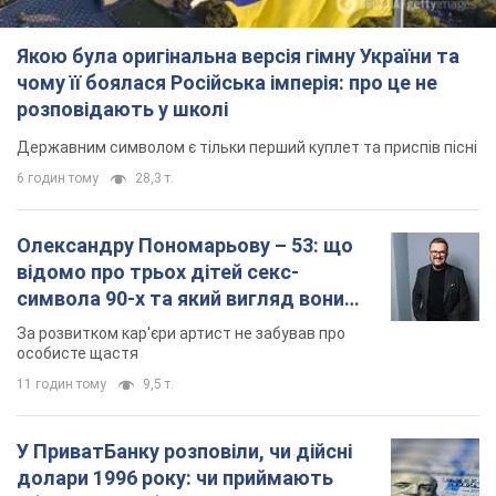
символа 90-х та який вигляд вони
мають
За розвитком кар'єри артист не забував про
особисте щастя
11 годин тому
9,5 т.
У ПриватБанку розповіли, чи дійсні
долари 1996 року: чи приймають
обмінники та банки такі купюри
Що робити, якщо банки та обмінні пункти не
приймають старі долари
9.08.2026 02:20
84,6 т.