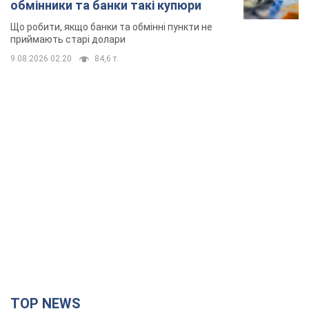
TOP NEWS
Києво-Печерську лавру закриють 80-метровим