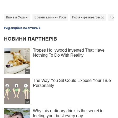
Війна в Україні
Воєнні злочини Росії
Росія - країна-агресор
Голо
Редакційна політика