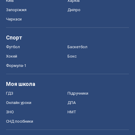
Моя школа
ГДЗ
Підручники
Онлайн уроки
ДПА
ЗНО
НМТ
СНД посібники
Авто
Тест Драйв
Електромобілі
Акції
Сервіс
Food Oboz
Рецепти
Напої
Дієти