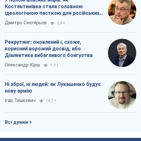
Ні зброї, ні людей: як Лукашенко будує
нову армію
Ігар Тишкевич
16,7 т.
Всі думки
Про компанію
Команда
Правова інформація
Політика конфіденційності
Реклама на сайті
Документи
Редакційна політика
Журналісти OBOZ.UA на місці
подій