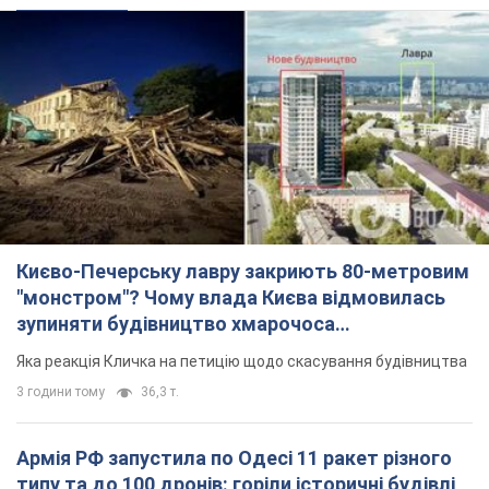
"монстром"? Чому влада Києва відмовилась
зупиняти будівництво хмарочоса
"московського вірянина"
Яка реакція Кличка на петицію щодо скасування будівництва
3 години тому
36,3 т.
Армія РФ запустила по Одесі 11 ракет різного
типу та до 100 дронів: горіли історичні будівлі,
є постраждалі. Фото та відео
Для терору ворог застосував ракети та дрони
годину тому
54,7 т.
МЗС Болгарії викликало українського посла
через інцидент із дроном: що сталося
Бесіда відбудеться 10 серпня
3 години тому
5,4 т.