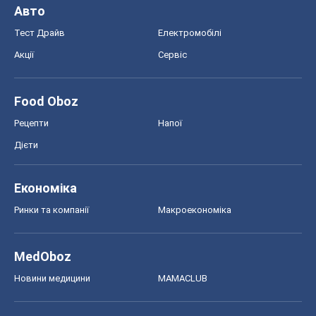
Економіка
Ринки та компанії
Макроекономіка
MedOboz
Новини медицини
MAMACLUB
Шоу
Афіша
Плітки
Краса
Мода
Жіночий журнал