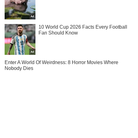
Тисни! Підписуйся! Читай тільки найкраще!
Підписатись
Підписатись
Російські окупанти відкрили...
Важливе