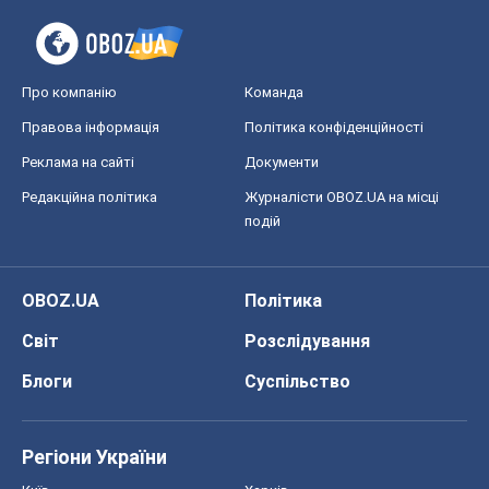
OBOZ.UA
Політика
Світ
Розслідування
Блоги
Суспільство
Регіони України
Київ
Харків
Запоріжжя
Дніпро
Черкаси
Спорт
Футбол
Баскетбол
Хокей
Бокс
Формула-1