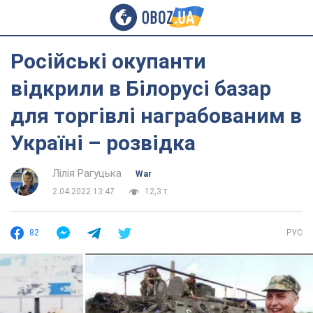
Російські окупанти
відкрили в Білорусі базар
для торгівлі награбованим в
Україні – розвідка
Лілія Рагуцька
War
2.04.2022 13:47
12,3 т.
82
РУС