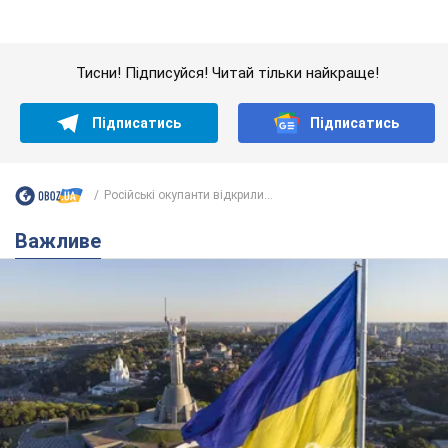
Якою була оригінальна версія гімну України та
чому її боялася Російська імперія: про це не
розповідають у школі
Державним символом є тільки перший куплет та приспів пісні
6 годин тому
28,3 т.
Олександру Пономарьову – 53: що
відомо про трьох дітей секс-