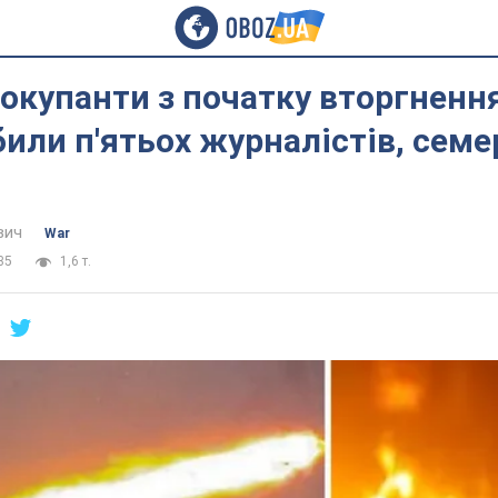
 окупанти з початку вторгненн
били п'ятьох журналістів, семе
вич
War
35
1,6 т.