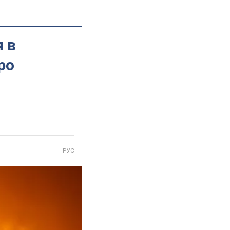
я в
ро
РУС