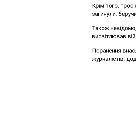
Крім того, троє
загинули, беручи
Також невідомо
висвітлював війс
Поранення внас
журналістів, дод