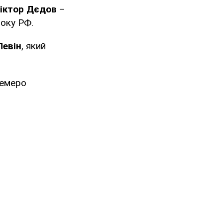
іктор Дєдов
–
боку РФ.
Левін
, який
семеро