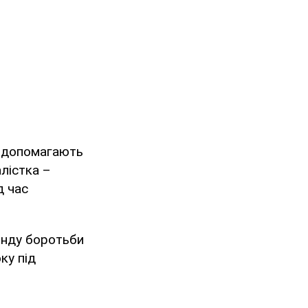
то допомагають
лістка –
д час
Фонду боротьби
ку під