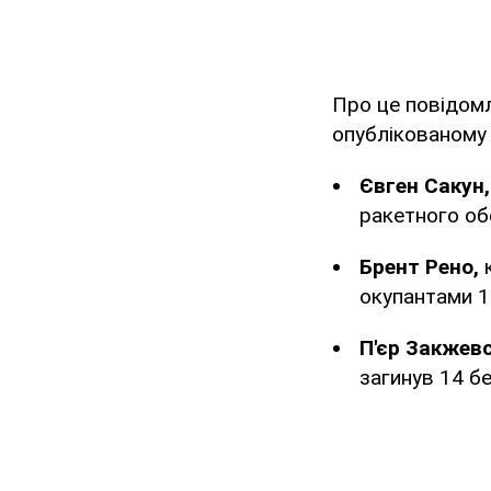
Про це повідом
опублікованому 
Євген Сакун,
ракетного обс
Брент Рено,
к
окупантами 1
П'єр Закжев
загинув 14 бе