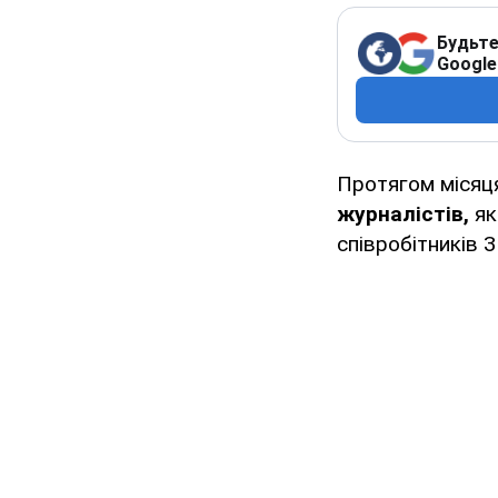
Будьте
Google
Протягом місяця
журналістів,
як
співробітників 