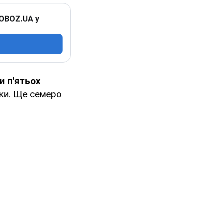
 OBOZ.UA у
и п'ятьох
зки. Ще семеро