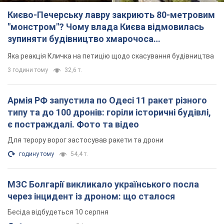
Армія РФ запустила по Одесі 11 ракет різного
типу та до 100 дронів: горіли історичні будівлі,
є постраждалі. Фото та відео
Для терору ворог застосував ракети та дрони
годину тому
54,4 т.
МЗС Болгарії викликало українського посла
через інцидент із дроном: що сталося
Бесіда відбудеться 10 серпня
3 години тому
5,1 т.