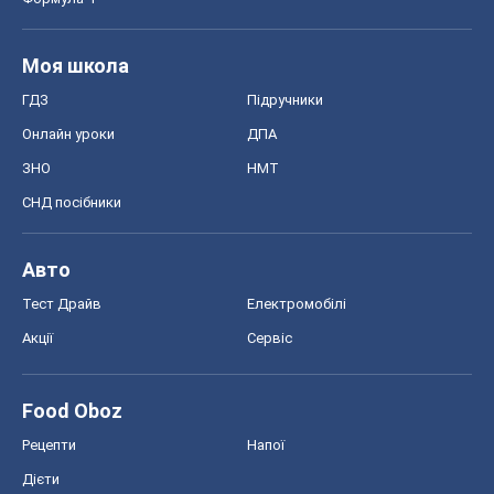
Авто
Тест Драйв
Електромобілі
Акції
Сервіс
Food Oboz
Рецепти
Напої
Дієти
Економіка
Ринки та компанії
Макроекономіка
MedOboz
Новини медицини
MAMACLUB