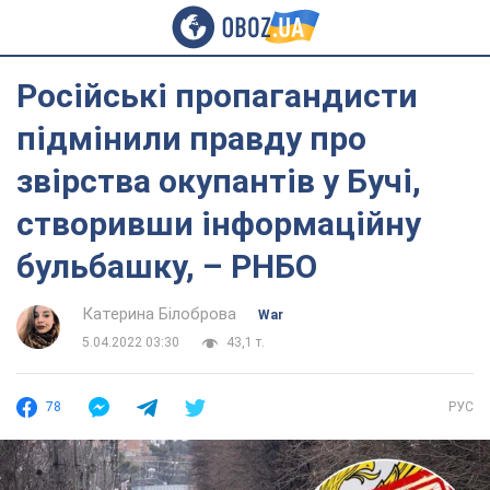
Російські пропагандисти
підмінили правду про
звірства окупантів у Бучі,
створивши інформаційну
бульбашку, – РНБО
Катерина Білоброва
War
5.04.2022 03:30
43,1 т.
78
РУС