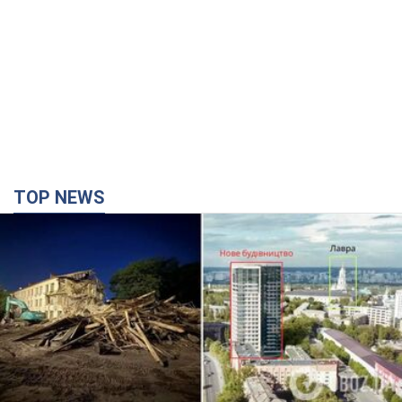
TOP NEWS
Києво-Печерську лавру закриють 80-метровим
"монстром"? Чому влада Києва відмовилась
зупиняти будівництво хмарочоса
"московського вірянина"
Яка реакція Кличка на петицію щодо скасування будівництва
3 години тому
32,6 т.