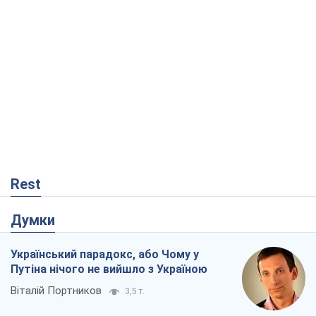
Rest
Думки
Український парадокс, або Чому у
Путіна нічого не вийшло з Україною
Віталій Портников
3,5 т.
Москва висуває претензії Пекіну:
дружба перетворюється на залежність
Росії від Китаю
Віктор Каспрук
5,2 т.
Дух Анкоріджа остаточно випарувався
Віктор Андрусів