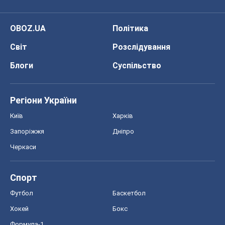
Регіони України
Київ
Харків
Запоріжжя
Дніпро
Черкаси
Спорт
Футбол
Баскетбол
Хокей
Бокс
Формула-1
Моя школа
ГДЗ
Підручники
Онлайн уроки
ДПА
ЗНО
НМТ
СНД посібники