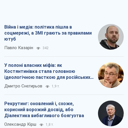
У полоні власних міфів: як
Костянтинівка стала головною
ідеологічною пасткою для російських
окупантів
Дмитро Снєгирьов
1,9 т.
Рекрутинг: оновлений і, схоже,
корисний ворожий досвід, або
Діалектика вибагливого боягузтва
Олександр Кірш
1,8 т.
Ні зброї, ні людей: як Лукашенко будує
нову армію
Ігар Тишкевич
16,6 т.
Всі думки