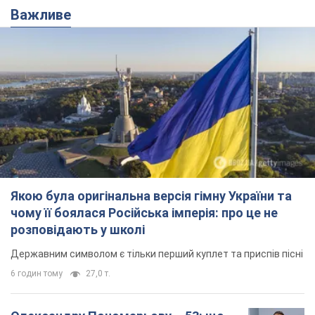
Якою була оригінальна версія гімну України та
чому її боялася Російська імперія: про це не
розповідають у школі
Державним символом є тільки перший куплет та приспів пісні
6 годин тому
27,0 т.
Олександру Пономарьову – 53: що
відомо про трьох дітей секс-
символа 90-х та який вигляд вони
мають
За розвитком кар'єри артист не забував про
особисте щастя
11 годин тому
9,4 т.
У ПриватБанку розповіли, чи дійсні