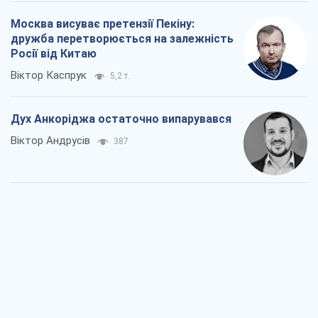
387
Війна і медіа: політика пішла в
соцмережі, а ЗМІ грають за правилами
ютуб
Павло Казарін
342