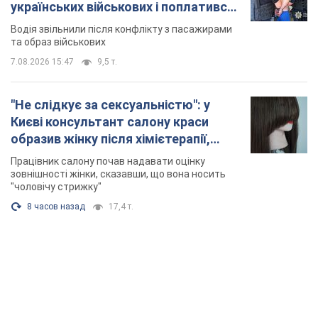
українських військових і поплатився.
Відео
Водія звільнили після конфлікту з пасажирами
та образ військових
7.08.2026 15:47
9,5 т.
"Не слідкує за сексуальністю": у
Києві консультант салону краси
образив жінку після хімієтерапії,
розгорівся скандал. Фото
Працівник салону почав надавати оцінку
зовнішності жінки, сказавши, що вона носить
"чоловічу стрижку"
8 часов назад
17,4 т.