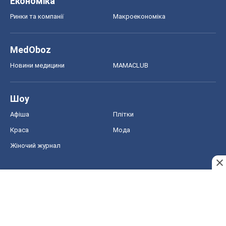
Економіка
Ринки та компанії
Макроекономіка
MedOboz
Новини медицини
MAMACLUB
Шоу
Афіша
Плітки
Краса
Мода
Жіночий журнал