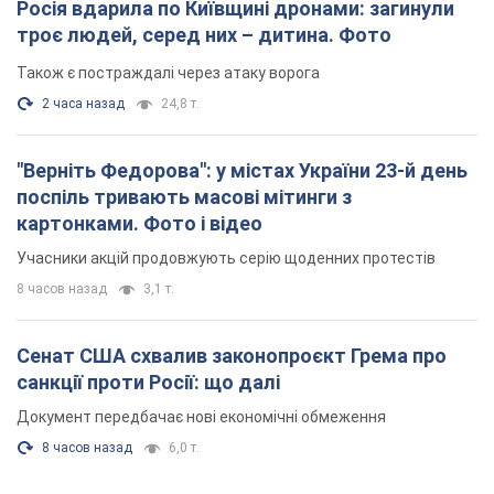
Росія вдарила по Київщині дронами: загинули
троє людей, серед них – дитина. Фото
Також є постраждалі через атаку ворога
2 часа назад
24,8 т.
"Верніть Федорова": у містах України 23-й день
поспіль тривають масові мітинги з
картонками. Фото і відео
Учасники акцій продовжують серію щоденних протестів
8 часов назад
3,1 т.
Сенат США схвалив законопроєкт Грема про
санкції проти Росії: що далі
Документ передбачає нові економічні обмеження
8 часов назад
6,0 т.