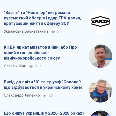
"Варта" та "Новатор" витримали
кулеметний обстріл і удар FPV-дрона,
врятувавши життя офіцеру ЗСУ
Українська Бронетехніка
3,4 т.
КНДР як каталізатор війни, або Про
новий етап російсько-
північнокорейського союзу
Олексій Кущ
3,5 т.
Вихід до еліти ЧС та тріумф "Сокола":
що відбувається в українському хокеї
Олександр Липенко
1,3 т.
Що очікує українців у 2026–2028 роках?