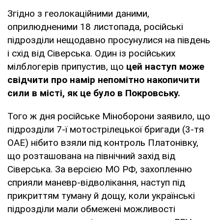
Згідно з геолокаційними даними,
оприлюдненими 18 листопада, російські
підрозділи нещодавно просунулися на південь
і схід від Сіверська. Один із російських
мілблогерів припустив, що
цей наступ може
свідчити про намір непомітно накопичити
сили в місті, як це було в Покровську.
Того ж дня російське Міноборони заявило, що
підрозділи 7-ї мотострілецької бригади (3-тя
ОАЕ) нібито взяли під контроль Платонівку,
що розташована на північний захід від
Сіверська. За версією МО РФ, захопленню
сприяли маневр-відволікання, наступ під
прикриттям туману й дощу, коли українські
підрозділи мали обмежені можливості