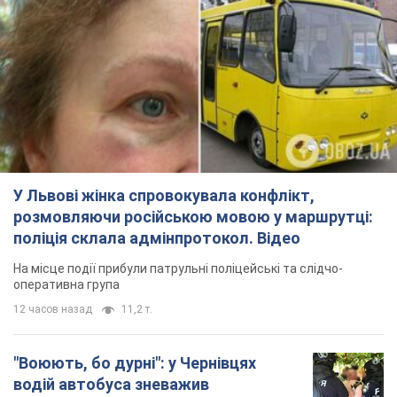
У Львові жінка спровокувала конфлікт,
розмовляючи російською мовою у маршрутці:
поліція склала адмінпротокол. Відео
На місце події прибули патрульні поліцейські та слідчо-
оперативна група
12 часов назад
11,2 т.
"Воюють, бо дурні": у Чернівцях
водій автобуса зневажив