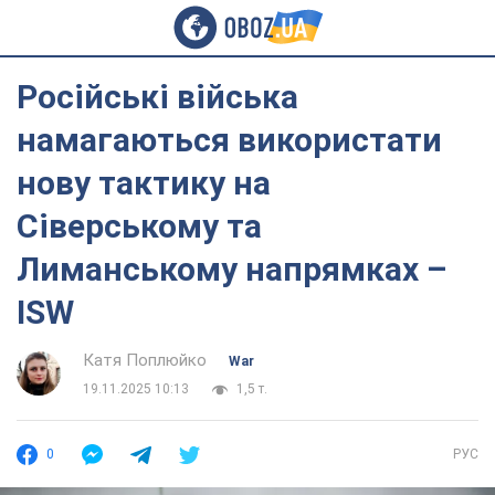
Російські війська
намагаються використати
нову тактику на
Сіверському та
Лиманському напрямках –
ISW
Катя Поплюйко
War
19.11.2025 10:13
1,5 т.
0
РУС