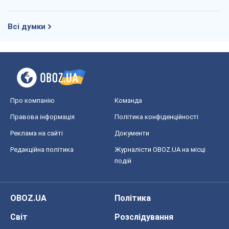
Редакційна політика
Журналісти OBOZ.UA на місці
подій
OBOZ.UA
Політика
Світ
Розслідування
Блоги
Суспільство
Регіони України
Київ
Харків
Запоріжжя
Дніпро
Черкаси
Спорт