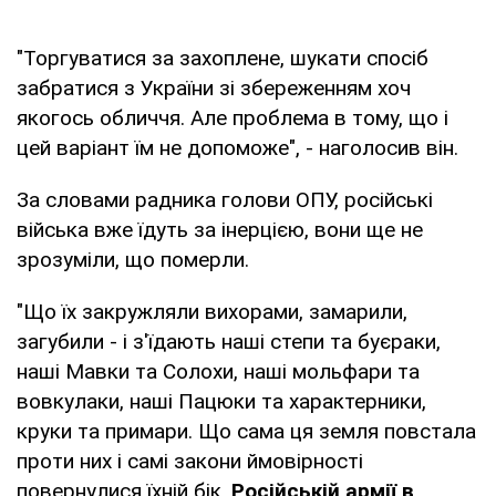
"Торгуватися за захоплене, шукати спосіб
забратися з України зі збереженням хоч
якогось обличчя. Але проблема в тому, що і
цей варіант їм не допоможе", - наголосив він.
За словами радника голови ОПУ, російські
війська вже їдуть за інерцією, вони ще не
зрозуміли, що померли.
"Що їх закружляли вихорами, замарили,
загубили - і з'їдають наші степи та буєраки,
наші Мавки та Солохи, наші мольфари та
вовкулаки, наші Пацюки та характерники,
круки та примари. Що сама ця земля повстала
проти них і самі закони ймовірності
повернулися їхній бік.
Російській армії в