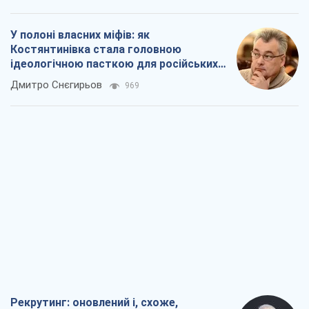
Рекрутинг: оновлений і, схоже,
корисний ворожий досвід, або
Діалектика вибагливого боягузтва
Олександр Кірш
1,1 т.
Ні зброї, ні людей: як Лукашенко будує
нову армію
Ігар Тишкевич
16,4 т.
Коли закінчиться війна?