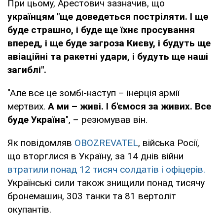
При цьому, Арестович зазначив, що
українцям "ще доведеться постріляти. І ще
буде страшно, і буде ще їхнє просування
вперед, і ще буде загроза Києву, і будуть ще
авіаційні та ракетні удари, і будуть ще наші
загиблі".
"Але все це зомбі-наступ – інерція армії
мертвих.
А ми – живі. І б'ємося за живих. Все
буде Україна
", – резюмував він.
Як повідомляв
OBOZREVATEL
, війська Росії,
що вторглися в Україну, за 14 днів війни
втратили понад 12 тисяч солдатів і офіцерів.
Українські сили також знищили понад тисячу
бронемашин, 303 танки та 81 вертоліт
окупантів.