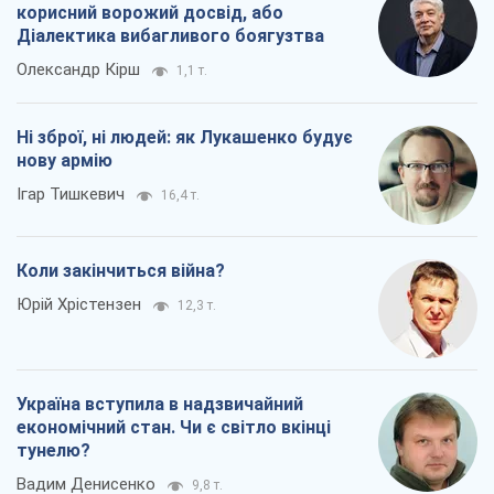
Юрій Хрістензен
12,3 т.
Україна вступила в надзвичайний
економічний стан. Чи є світло вкінці
тунелю?
Вадим Денисенко
9,8 т.
Всі думки
Про компанію
Команда
Правова інформація
Політика конфіденційності
Реклама на сайті
Документи