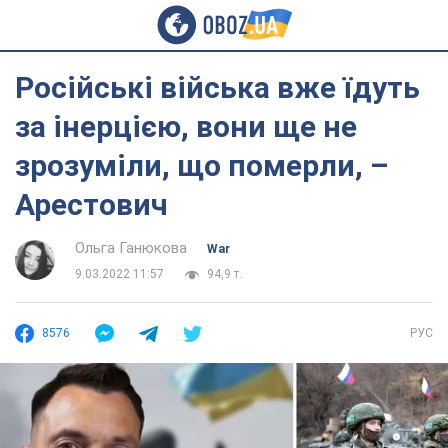
Російські війська вже їдуть
за інерцією, вони ще не
зрозуміли, що померли, –
Арестович
Ольга Ганюкова
War
9.03.2022 11:57
94,9 т.
8576
РУС