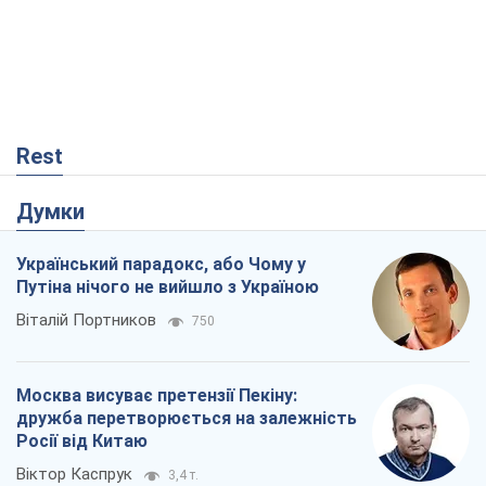
Путіна нічого не вийшло з Україною
Віталій Портников
750
Москва висуває претензії Пекіну:
дружба перетворюється на залежність
Росії від Китаю
Віктор Каспрук
3,4 т.
У полоні власних міфів: як
Костянтинівка стала головною
ідеологічною пасткою для російських
окупантів
Дмитро Снєгирьов
969