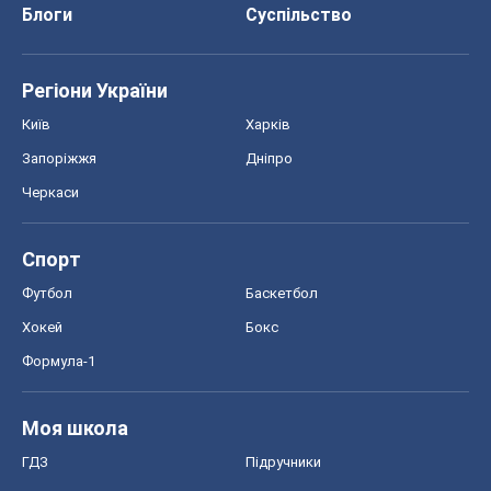
Футбол
Баскетбол
Хокей
Бокс
Формула-1
Моя школа
ГДЗ
Підручники
Онлайн уроки
ДПА
ЗНО
НМТ
СНД посібники
Авто
Тест Драйв
Електромобілі
Акції
Сервіс
Food Oboz