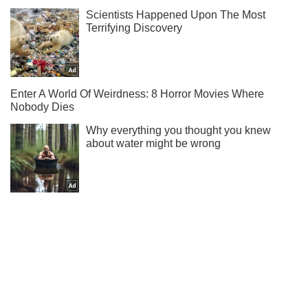
Не набридаємо! Тільки найважливіше - підписуйся на наш
Telegram-канал
Підписатись
Підписатись