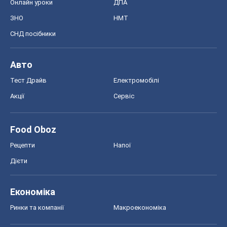
Рецепти
Напої
Дієти
Економіка
Ринки та компанії
Макроекономіка
MedOboz
Новини медицини
MAMACLUB
Шоу
Афіша
Плітки
Краса
Мода
Жіночий журнал