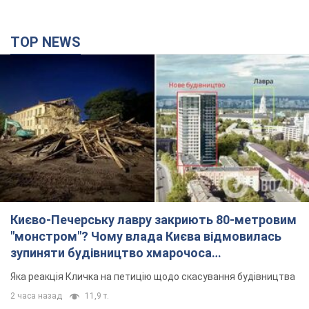
Києво-Печерську лавру закриють 80-метровим
"монстром"? Чому влада Києва відмовилась
зупиняти будівництво хмарочоса
"московського вірянина"
Яка реакція Кличка на петицію щодо скасування будівництва
2 часа назад
11,9 т.
Армія Росії здійснила масовану атаку на Одесу:
горіла історична частина міста, є постраждалі.
Фото та відео
Для терору ворог застосував ракети та дрони
7 минут назад
52,7 т.
"Воюють проти продовольчої безпеки світу!"
Зеленський заявив, що армія Росії знову цілила
у порт в Одесі