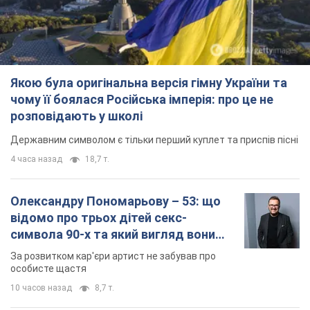
Олександру Пономарьову – 53: що
відомо про трьох дітей секс-
символа 90-х та який вигляд вони
мають
За розвитком кар'єри артист не забував про
особисте щастя
10 часов назад
8,7 т.
У ПриватБанку розповіли, чи дійсні
долари 1996 року: чи приймають
обмінники та банки такі купюри
Що робити, якщо банки та обмінні пункти не
приймають старі долари
11 часов назад
77,8 т.