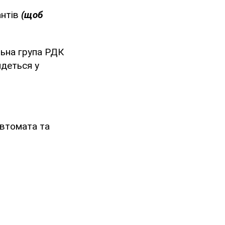
антів
(щоб
льна група РДК
йдеться у
 автомата та