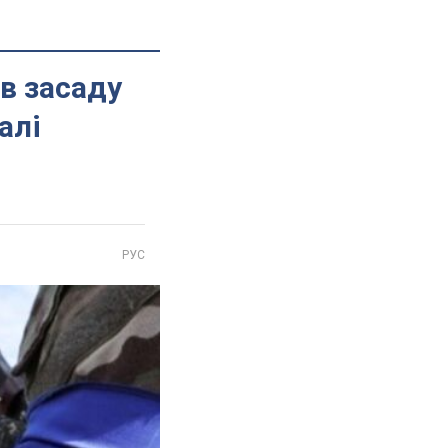
в засаду
алі
РУС