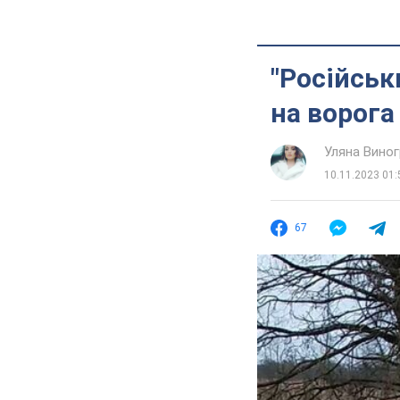
"Російськ
на ворога
Уляна Вино
10.11.2023 01:
67