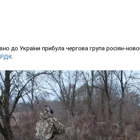
вно до України прибула чергова група росіян-новоб
 РДК.