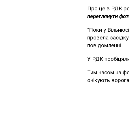
Про це в РДК р
переглянути фото
"Поки у Вільнюс
провела засідку
повідомленні.
У РДК пообіцяли
Тим часом на фот
очікують ворога 