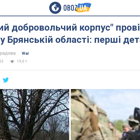
ий добровольчий корпус" прові
 у Брянській області: перші дет
градова
War
53
19,6 т.