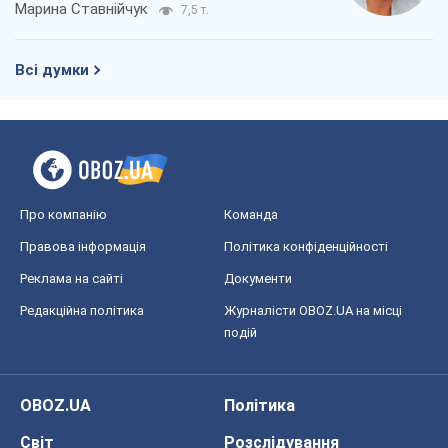
Про компанію
Команда
Правова інформація
Політика конфіденційності
Реклама на сайті
Документи
Редакційна політика
Журналісти OBOZ.UA на місці
подій
OBOZ.UA
Політика
Світ
Розслідування
Блоги
Суспільство
Регіони України
Київ
Харків
Запоріжжя
Дніпро
Черкаси