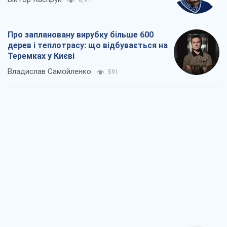
Як атаки Сил оборони України
скоротили експорт російських
нафтопродуктів
Андрій Клименко
2,6 т.
Два супертурніри Магучіх: спортивний
календар осені 2026 року
Олександр Липенко
7,5 т.