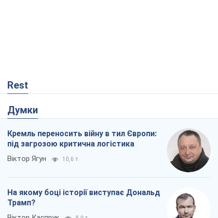
Думки
Кремль переносить війну в тил Європи:
під загрозою критична логістика
Віктор Ягун
10,6 т.
На якому боці історії виступає Дональд
Трамп?
Віктор Каспрук
8,9 т.
Про заплановану вирубку більше 600
дерев і теплотрасу: що відбувається на
Теремках у Києві
Владислав Самойленко
591