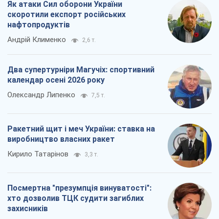
Ракетний щит і меч України: ставка на
виробництво власних ракет
Кирило Татарінов
3,3 т.
Посмертна "презумпція винуватості":
хто дозволив ТЦК судити загиблих
захисників
Марина Ставнійчук
7,5 т.
Всі думки