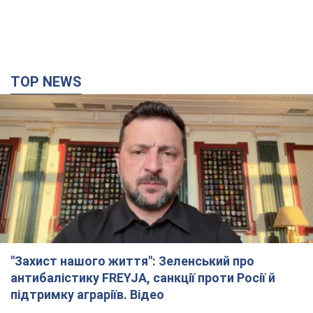
"Захист нашого життя": Зеленський про
антибалістику FREYJA, санкції проти Росії й
підтримку аграріїв. Відео
Європейські партнери долучаються до спільного проєкту
11 часов назад
84,9 т.
З 1 вересня українським вчителям підвищать
зарплати: Корецький розкрив деталі
Одночасно з підвищенням зарплат педагогам уряд
анонсував збільшення студентських стипендій