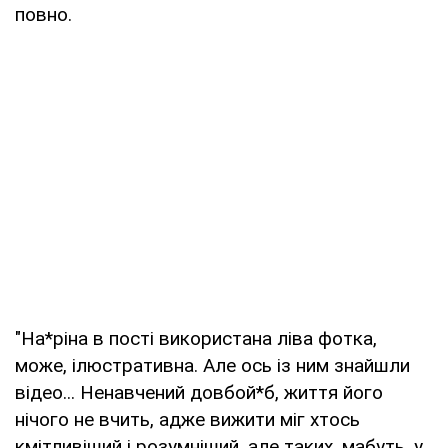
повно.
"На*ріна в пості використана ліва фотка,
може, ілюстративна. Але ось із ним знайшли
відео... Ненавчений довбой*б, життя його
нічого не вчить, адже вижити міг хтось
кмітливіший і розумніший, але таких, мабуть, у