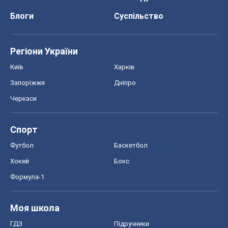
Спорт
Футбол
Баскетбол
Хокей
Бокс
Формула-1
Моя школа
ГДЗ
Підручники
Онлайн уроки
ДПА
ЗНО
НМТ
СНД посібники
Авто
Тест Драйв
Електромобілі