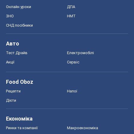
Акції
Сервіс
Food Oboz
Рецепти
Напої
Дієти
Економіка
Ринки та компанії
Макроекономіка
MedOboz
Новини медицини
MAMACLUB
Шоу
Афіша
Плітки