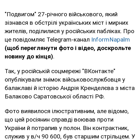
"Подвигом" 27-річного військового, який
зізнався в обстрілі українських міст і мирних
жителів, поділилися у російських пабліках. Про
це повідомляє Telegram-канал
InformNapalm
(щоб переглянути фото і відео, доскрольте
новину до кінця)
.
Так, у російській соцмережі "ВКонтакте"
опублікували знімок військовослужбовця у
балаклаві й історію Андрія Кренделєва з міста
Балаково Саратовської області РФ.
Фото виявилося ілюстративним, але відомо,
що цей росіянин справді воював проти
України й потрапив у полон. Він контрактник,
служив у в/ч 90 600, був старшим стрільцем. У