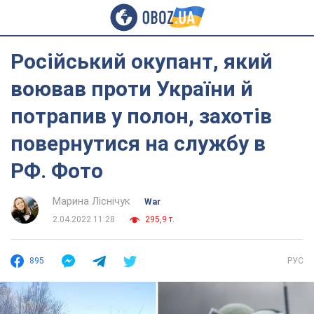
Російський окупант, який
воював проти України й
потрапив у полон, захотів
повернутися на службу в
РФ. Фото
Марина Ліснічук
War
2.04.2022 11:28
295,9 т.
895
РУС