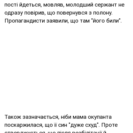
пості йдеться, мовляв, молодший сержант не
одразу повірив, що повернувся з полону.
Пропагандисти заявили, що там "його били".
Також зазначається, ніби мама окупанта
поскаржилася, що її син "дуже схуд". Проте
стверджується, що після реабілітації й