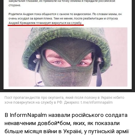
В InformNapalm назвали російського солдата
ненавченим довбой*бом, яких, як показали
більше місяця війни в Україні, у путінській армії