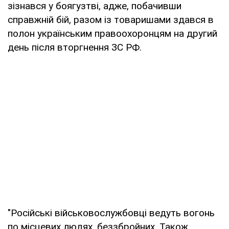
зізнався у боягузтві, адже, побачивши
справжній бій, разом із товаришами здався в
полон українським правоохоронцям на другий
день після вторгнення ЗС РФ.
"Російські військовослужбовці ведуть вогонь
по місцевих людях, беззбройних. Також