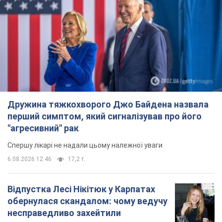
Дружина тяжкохворого Джо Байдена назвала
перший симптом, який сигналізував про його
"агресивний" рак
Спершу лікарі не надали цьому належної уваги
6.08.2026 12:46
17,2 т.
Відпустка Лесі Нікітюк у Карпатах
обернулася скандалом: чому ведучу
несправедливо захейтили
Знаменитість вийшла на пряму комунікацію в
мережі та розставила всі крапки над "і"
6.08.2026 17:32
13,9 т.
"Динамо" з перемоги стартувало у
кваліфікації Ліги конференцій. Відео
Матч відбувся в Любліні