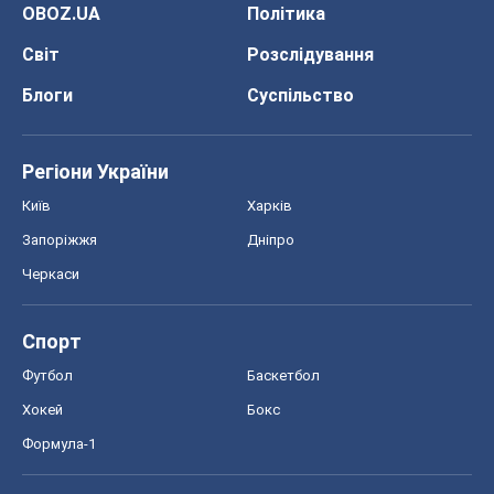
OBOZ.UA
Політика
Світ
Розслідування
Блоги
Суспільство
Регіони України
Київ
Харків
Запоріжжя
Дніпро
Черкаси
Спорт
Футбол
Баскетбол
Хокей
Бокс
Формула-1