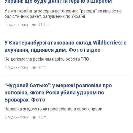
Україні: що буде далі? Інтерв’ю з Шарпом
У липні країна-агресорка встановила "рекорд" за кількістю
балістичних ракет, запущених по Україні
4 години тому
51,5 т.
У Єкатеринбурзі атаковано склад Wildberries: є
влучання, піднявся дим. Фото і відео
Не допомогла росіянам навіть робота ППО
4 години тому
9,4 т.
"Чудовий батько": у мережі розповіли про
чоловіка, якого Росія убила ударом по
Броварах. Фото
Чоловіка згадують як професіонала своєї справи
2 години тому
1,5 т.