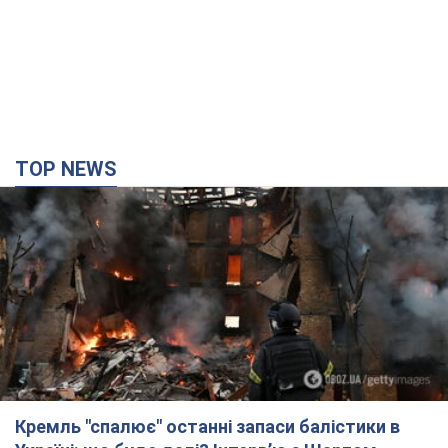
TOP NEWS
Кремль "спалює" останні запаси балістики в