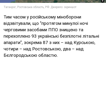
Тим часом у російському міноборони
відзвітували, що "протягом минулої ночі
черговими засобами ППО знищено та
перехоплено 93 українські безпілотні літальні
апарати", зокрема 87 з них – над Курською,
чотири – над Ростовською, два – над
Бєлгородською областю.