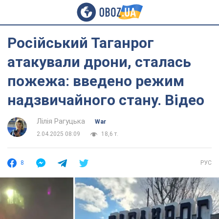
Російський Таганрог
атакували дрони, сталась
пожежа: введено режим
надзвичайного стану. Відео
Лілія Рагуцька
War
2.04.2025 08:09
18,6 т.
8
РУС