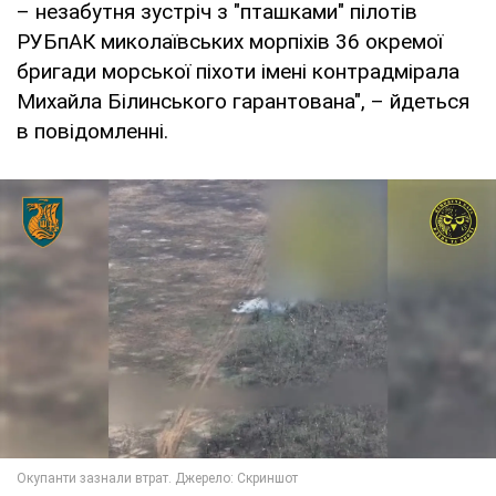
– незабутня зустріч з "пташками" пілотів
РУБпАК миколаївських морпіхів 36 окремої
бригади морської піхоти імені контрадмірала
Михайла Білинського гарантована", – йдеться
в повідомленні.