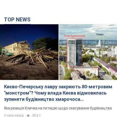
TOP NEWS
Києво-Печерську лавру закриють 80-метровим
"монстром"? Чому влада Києва відмовилась
зупиняти будівництво хмарочоса
"московського вірянина"
Яка реакція Кличка на петицію щодо скасування будівництва
3 часа назад
30,6 т.