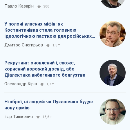
Павло Казарін
300
У полоні власних міфів: як
Костянтинівка стала головною
ідеологічною пасткою для російських
окупантів
Дмитро Снєгирьов
1,8 т.
Рекрутинг: оновлений і, схоже,
корисний ворожий досвід, або
Діалектика вибагливого боягузтва
Олександр Кірш
1,7 т.
Ні зброї, ні людей: як Лукашенко будує
нову армію
Ігар Тишкевич
16,6 т.