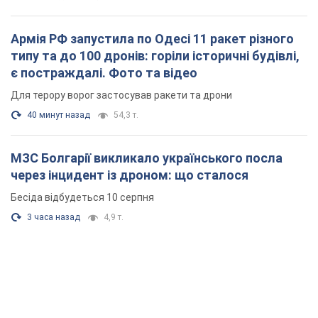
Армія РФ запустила по Одесі 11 ракет різного
типу та до 100 дронів: горіли історичні будівлі,
є постраждалі. Фото та відео
Для терору ворог застосував ракети та дрони
40 минут назад
54,3 т.
МЗС Болгарії викликало українського посла
через інцидент із дроном: що сталося
Бесіда відбудеться 10 серпня
3 часа назад
4,9 т.