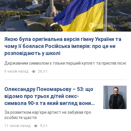
Якою була оригінальна версія гімну України та
чому її боялася Російська імперія: про це не
розповідають у школі
Державним символом є тільки перший куплет та приспів пісні
6 часов назад
26,3 т.
Олександру Пономарьову – 53: що
відомо про трьох дітей секс-
символа 90-х та який вигляд вони
мають
За розвитком кар'єри артист не забував про
особисте щастя
11 часов назад
9,3 т.