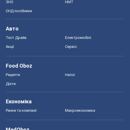
ЗНО
НМТ
СНД посібники
Авто
Тест Драйв
Електромобілі
Акції
Сервіс
Food Oboz
Рецепти
Напої
Дієти
Економіка
Ринки та компанії
Макроекономіка
MedOboz