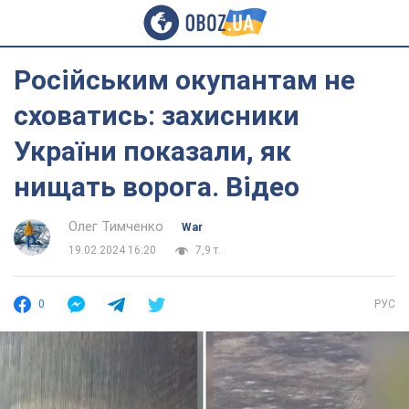
Російським окупантам не
сховатись: захисники
України показали, як
нищать ворога. Відео
Олег Тимченко
War
19.02.2024 16:20
7,9 т.
0
РУС