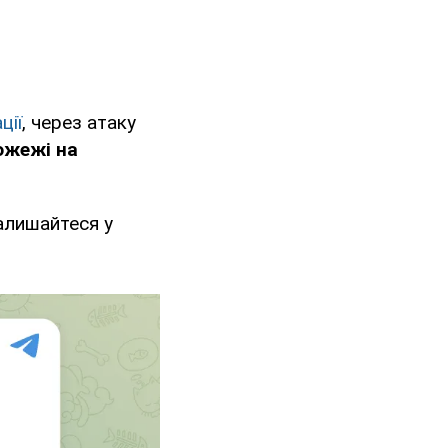
ції
, через атаку
ожежі на
алишайтеся у