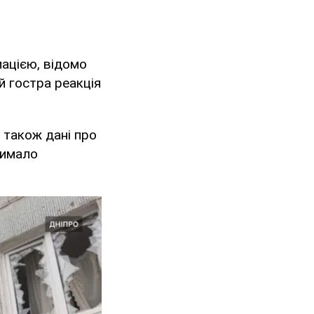
мацією, відомо
й гостра реакція
 також дані про
чимало