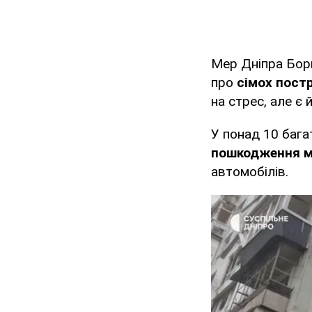
Мер Дніпра Бор
про
сімох пост
на стрес, але є 
У понад 10 бага
пошкодження ме
автомобілів.