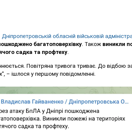
в
Дніпропетровській обласній військовій адміністра
пошкоджено багатоповерхівку
. Також
виникли п
ячого садка та профтеху
.
чнюється. Повітряна тривога триває. До відбою з
х", – ішлося у першому повідомленні.