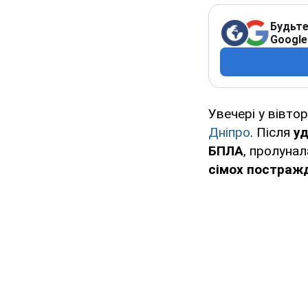
Будьте
Google
Увечері у вівто
Дніпро
. Після
уд
БПЛА
, пролунал
сімох постраж