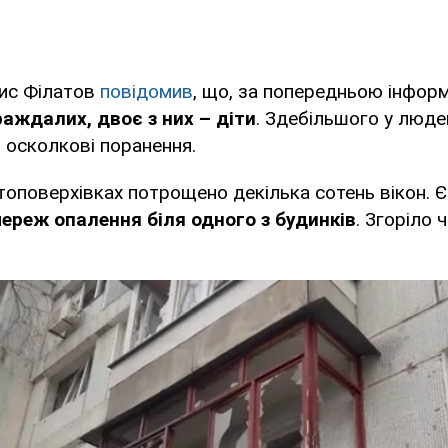
ис Філатов
повідомив
, що, за попередньою інфор
раждалих, двоє з них – діти
. Здебільшого у люде
й осколкові поранення.
топоверхівках потрощено декілька сотень вікон. Є
реж опалення біля одного з будинків
. Згоріло 