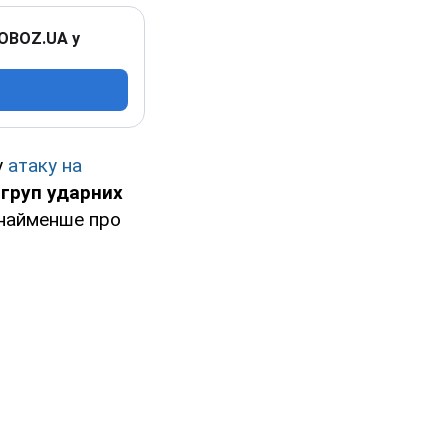
 OBOZ.UA у
у
атаку на
 груп ударних
онайменше про