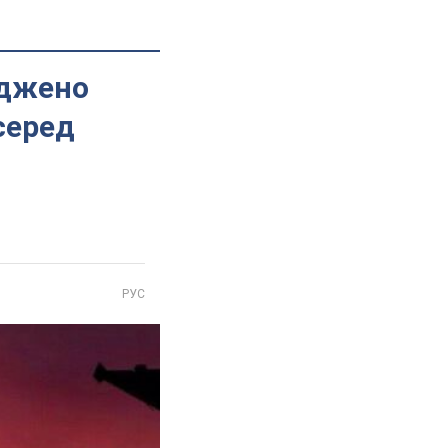
оджено
серед
РУС