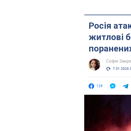
Росія ат
житлові б
поранених
Софія Закр
7.01.2026 
128