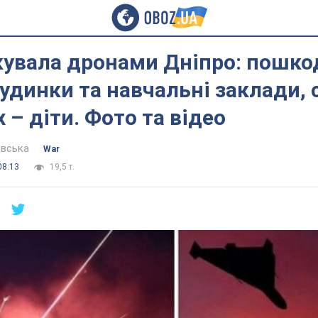
акувала дронами Дніпро: пошк
удинки та навчальні заклади, 
 – діти. Фото та відео
евська
War
08:13
19,5 т.