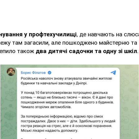
нування у профтехучилищі
, де навчають на слюс
жежу там загасили, але пошкоджено майстерню та
чепило також
два дитячі садочки та одну зі шкіл
.