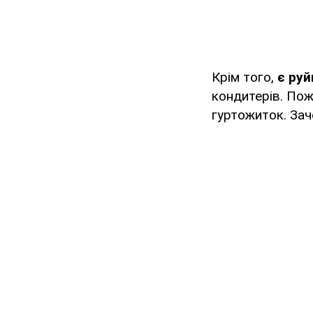
Крім того,
є руй
кондитерів. По
гуртожиток. За