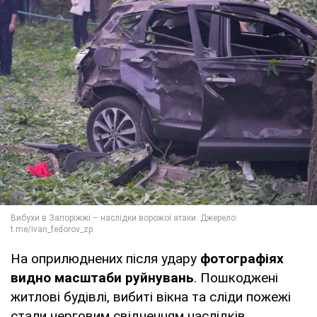
На оприлюднених після удару
фотографіях
видно масштаби руйнувань
. Пошкоджені
житлові будівлі, вибиті вікна та сліди пожежі
стали черговим свідченням наслідків