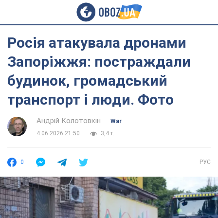
Росія атакувала дронами
Запоріжжя: постраждали
будинок, громадський
транспорт і люди. Фото
Андрій Колотовкін
War
4.06.2026 21:50
3,4 т.
0
РУС