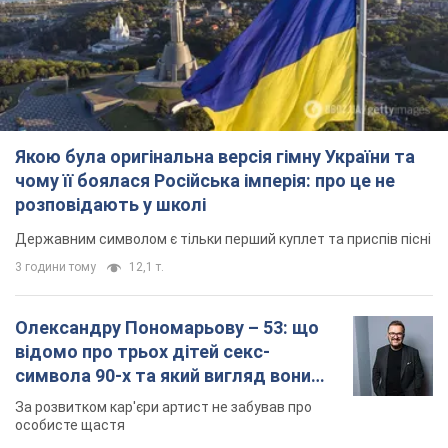
Якою була оригінальна версія гімну України та
чому її боялася Російська імперія: про це не
розповідають у школі
Державним символом є тільки перший куплет та приспів пісні
3 години тому
12,1 т.
Олександру Пономарьову – 53: що
відомо про трьох дітей секс-
символа 90-х та який вигляд вони
мають
За розвитком кар'єри артист не забував про
особисте щастя