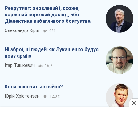
Рекрутинг: оновлений і, схоже,
корисний ворожий досвід, або
Діалектика вибагливого боягузтва
Олександр Кірш
621
Ні зброї, ні людей: як Лукашенко будує
нову армію
Ігар Тишкевич
16,2 т.
Коли закінчиться війна?
Юрій Хрістензен
12,0 т.
Україна вступила в надзвичайний
економічний стан. Чи є світло вкінці
тунелю?