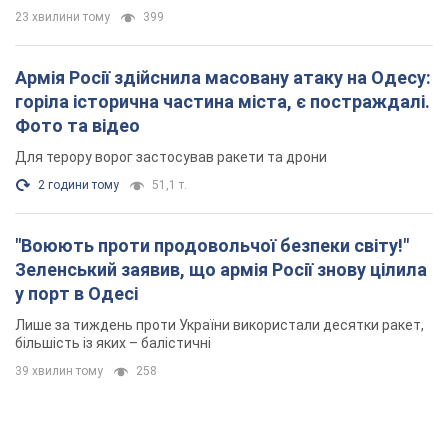
23 хвилини тому
399
Армія Росії здійснила масовану атаку на Одесу:
горіла історична частина міста, є постраждалі.
Фото та відео
Для терору ворог застосував ракети та дрони
2 години тому
51,1 т.
"Воюють проти продовольчої безпеки світу!"
Зеленський заявив, що армія Росії знову цілила
у порт в Одесі
Лише за тиждень проти України використали десятки ракет,
більшість із яких – балістичні
39 хвилин тому
258