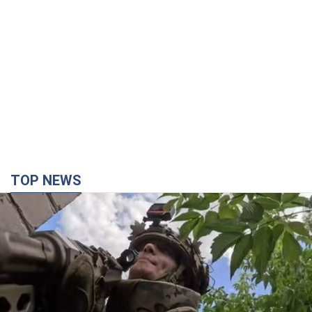
TOP NEWS
Третій армійський корпус створює для
російських окупантів на Лиманському напрямку
критичний дискомфорт: як це вдалося
Це зараз переростає у кризу для всього угруповання
2 часа назад
19,8 т.