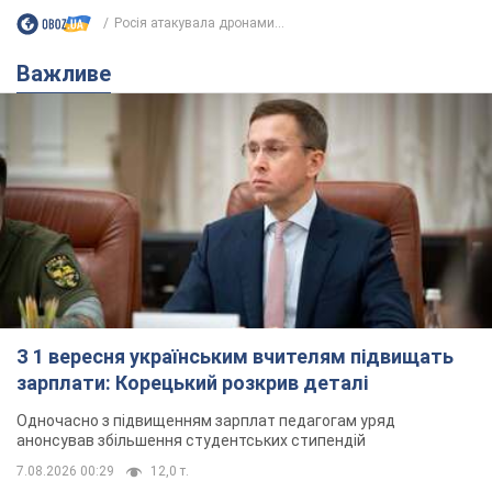
З 1 вересня українським вчителям підвищать
зарплати: Корецький розкрив деталі
Одночасно з підвищенням зарплат педагогам уряд
анонсував збільшення студентських стипендій
7.08.2026 00:29
12,0 т.
Скільки балістичних ракет
українська ППО перехопила в липні: у
Міноборони назвали цифру
Українська ППО працювала в умовах дефіциту
ракет-перехоплювачів
3 часа назад
6,1 т.