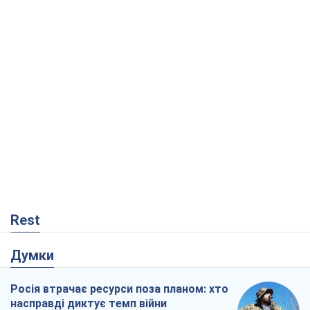
Rest
Думки
Росія втрачає ресурси поза планом: хто
насправді диктує темп війни
Сергій Місюра
4,7 т.
"Ми вже проходили через гірше": Україні
не варто піддаватися зневірі через
ракетний терор
Сергій Марченко, експерт
6,0 т.