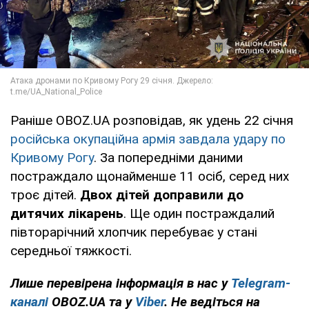
Раніше OBOZ.UA розповідав, як удень 22 січня
російська окупаційна армія завдала удару по
Кривому Рогу
. За попередніми даними
постраждало щонайменше 11 осіб, серед них
троє дітей.
Двох дітей доправили до
дитячих лікарень
. Ще один постраждалий
півторарічний хлопчик перебуває у стані
середньої тяжкості.
Лише перевірена інформація в нас у
Telegram-
каналі
OBOZ.UA та у
Viber
. Не ведіться на