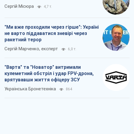
"Варта" та "Новатор" витримали
кулеметний обстріл і удар FPV-дрона,
врятувавши життя офіцеру ЗСУ
Українська Бронетехніка
864
КНДР як каталізатор війни, або Про
новий етап російсько-