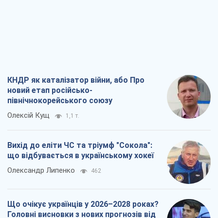
північнокорейського союзу
Олексій Кущ
1,1 т.
Вихід до еліти ЧС та тріумф "Сокола":
що відбувається в українському хокеї
Олександр Липенко
462
Що очікує українців у 2026–2028 роках?
Головні висновки з нових прогнозів від
НБУ
Василь Фурман
9,9 т.
Результат ударів по НПЗ Росії значно
більший, ніж здається
Дмитро Томчук
3,5 т.