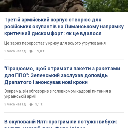
"Працюємо, щоб отримати пакети з ракетами
для ППО": Зеленський заслухав доповідь
Драпатого і анонсував нові кроки
Зокрема, він обговорив з головкомом кадрові питання в
українській армії
3 часа назад
3,1 т.
В окупованій Ялті прогриміли потужні вибухи:
валить чорний дим. Фото і відео
Місто, ймовірно, опинилося під атакою дронів
5 часов назад
6,2 т.