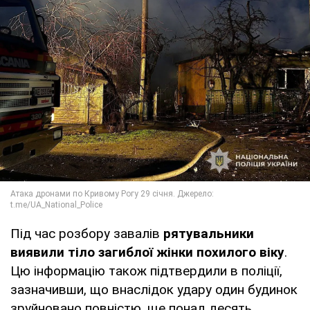
Під час розбору завалів
рятувальники
виявили тіло загиблої жінки похилого віку
.
Цю інформацію також підтвердили в поліції,
зазначивши, що внаслідок удару один будинок
зруйновано повністю, ще понад десять