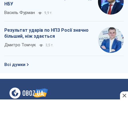
Всі думки
Про компанію
Команда
Правова інформація
Політика конфіденційності
Реклама на сайті
Документи
Редакційна політика
Журналісти OBOZ.UA на місці
подій
OBOZ.UA
Політика
Світ
Розслідування
Блоги
Суспільство