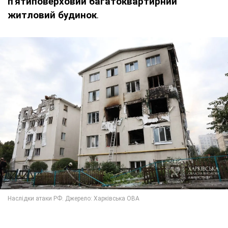
п'ятиповерховий багатоквартирний
житловий будинок
.