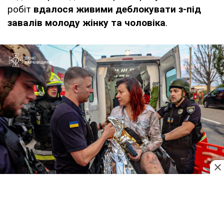
робіт
вдалося живими деблокувати з-під
завалів молоду жінку та чоловіка
.
До ліквідації наслідків ворожого терору