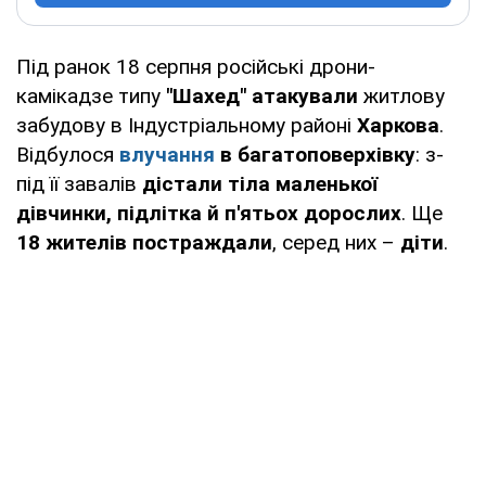
Під ранок 18 серпня російські дрони-
камікадзе типу
"Шахед" атакували
житлову
забудову в Індустріальному районі
Харкова
.
Відбулося
влучання
в багатоповерхівку
: з-
під її завалів
дістали тіла маленької
дівчинки, підлітка й п'ятьох
дорослих
. Ще
18 жителів постраждали
, серед них –
діти
.