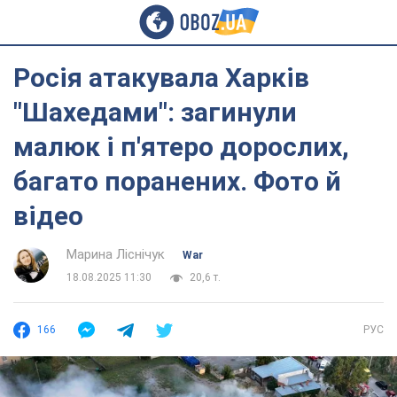
Росія атакувала Харків
"Шахедами": загинули
малюк і п'ятеро дорослих,
багато поранених. Фото й
відео
Марина Ліснічук
War
18.08.2025 11:30
20,6 т.
166
РУС