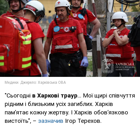
"Сьогодні
в Харкові траур
... Мої щирі співчуття
рідним і близьким усіх загиблих. Харків
пам’ятає кожну жертву. І Харків обов’язково
вистоїть", –
зазначив
Ігор Терехов.