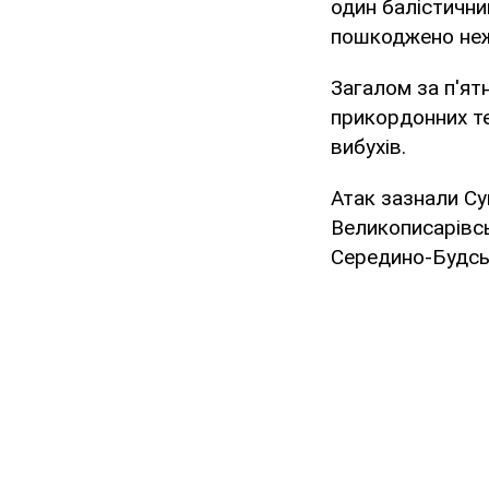
один балістични
пошкоджено неж
Загалом за п'ят
прикордонних те
вибухів.
Атак зазнали Су
Великописарівсь
Середино-Будсь