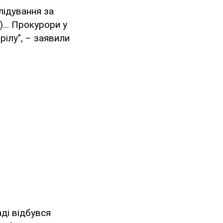
лідування за
)... Прокурори у
ілу", – заявили
аді відбувся