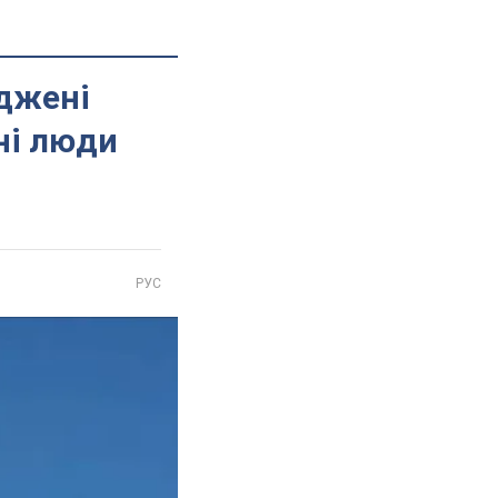
оджені
ні люди
РУС