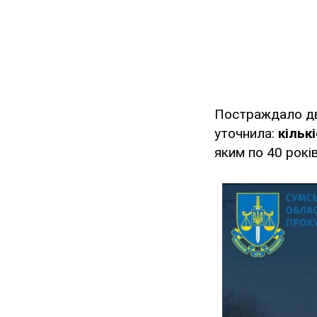
Постраждало дво
уточнила:
кільк
яким по 40 років