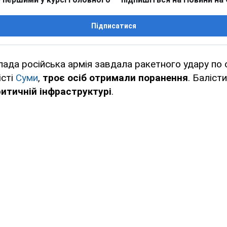
Підписатися
пада російська армія завдала ракетного удару по 
істі
Суми
,
троє осіб
отримали поранення
. Баліст
ритичній інфраструктурі
.