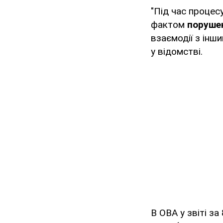
"Під час процес
фактом
порушен
взаємодії з інш
у відомстві.
В ОВА у звіті з