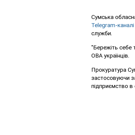
Сумська обласна
Telegram-каналі
служби.
"Бережіть себе т
ОВА українців.
Прокуратура С
застосовуючи з
підприємство в 