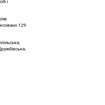
іб і
ілів
іксовано 129
опільська,
Дружбівська,