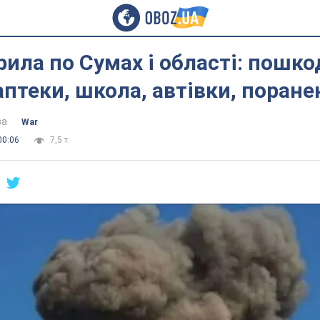
рила по Сумах і області: пошк
аптеки, школа, автівки, поране
ва
War
00:06
7,5 т.