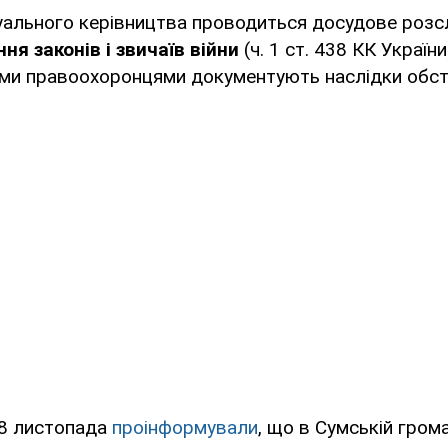
уального керівництва проводиться досудове розс
ня законів і звичаїв війни
(ч. 1 ст. 438 КК України
ими правоохоронцями документують наслідки обстр
а 8 листопада
проінформували
, що в Сумській гром