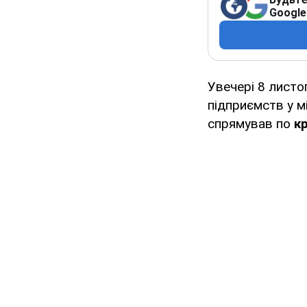
Google
Увечері 8 листо
підприємств у м
спрямував по
к