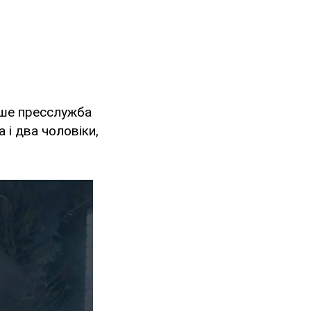
іше пресслужба
а і два чоловіки,