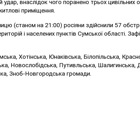
й удар, внаслідок чого поранено трьох цивільних ос
итлові приміщення.
ницю (станом на 21:00) росіяни здійснили 57 обстр
риторій і населених пунктів Сумської області. Заф
мська, Хотінська, Юнаківська, Білопільська, Красн
ка, Новослобідська, Путивльська, Шалигинська, 
ка, Зноб-Новгородська громади.