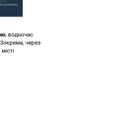
ою
, водночас
. Зокрема, через
в місті