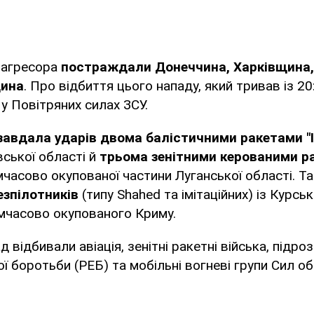
и-агресора
постраждали Донеччина, Харківщина
щина
. Про відбиття цього нападу, який тривав із 20
у Повітряних силах ЗСУ.
 завдала ударів двома балістичними
ракетами "
вської області й
трьома зенітними керованими р
мчасово окупованої частини Луганської області. Т
езпілотників
(типу Shahed та імітаційних) із Курсь
мчасово окупованого Криму.
 відбивали авіація, зенітні ракетні війська, підро
ї боротьби (РЕБ) та мобільні вогневі групи Сил об