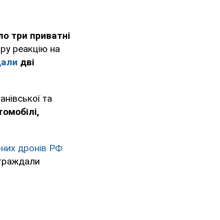
ло три приватні
ру реакцію на
дали
дві
анівської та
омобілі,
рних дронів РФ
остраждали