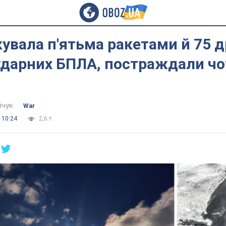
кувала п'ятьма ракетами й 75 
ударних БПЛА, постраждали ч
ічук
War
 10:24
2,6 т.