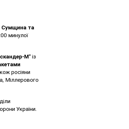
, Сумщина та
:00 минулої
Іскандер-М"
із
акетами
акож росіяни
ка, Міллерового
зділи
орони України.