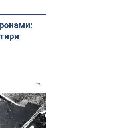
дронами:
отири
РУС