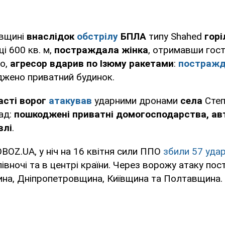
івщині
внаслідок
обстрілу
БПЛА
типу Shahed
горі
і 600 кв. м,
постраждала жінка
, отримавши гост
го,
агресор вдарив по Ізюму ракетами
:
постраж
джено приватний будинок.
асті ворог
атакував
ударними дронами
села
Степ
ад:
пошкоджені приватні домогосподарства, авт
влі
.
BOZ.UA, у ніч на 16 квітня сили ППО
збили 57 уда
, півночі та в центрі країни. Через ворожу атаку п
на, Дніпропетровщина, Київщина та Полтавщина.