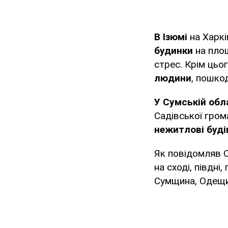
В Ізюмі
на Харк
будинки
на площ
стрес. Крім цьо
людини
, пошко
У Сумській обл
Садівської гром
нежитлові буді
Як повідомляв O
на сході, півдні
Сумщина, Одещи