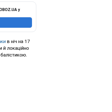
 OBOZ.UA у
аки
в ніч на 17
и й локаційно
 балістикою.