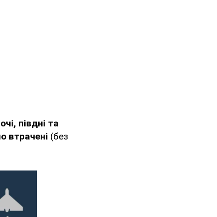
очі, півдні та
но втрачені
(без