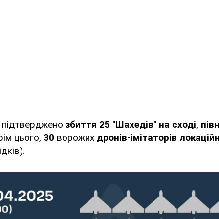
0 підтверджено
збиття 25 "Шахедів" на сході, півн
рім цього,
30
ворожих
дронів-імітаторів локацій
дків).