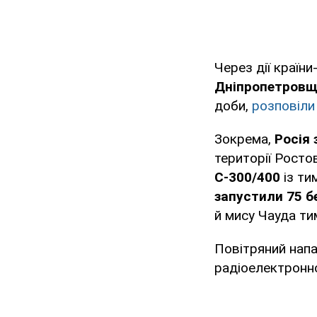
Через дії країн
Дніпропетров
доби,
розповіли
Зокрема,
Росія
території Росто
С-300/400
із ти
запустили 75 б
й мису Чауда ти
Повітряний напад
радіоелектронно