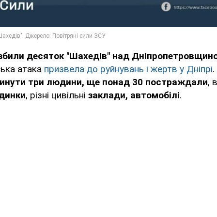
збили десяток "Шахедів" над Дніпропетровщин
ська атака
призвела до руйнувань і жертв у Дніпрі
гинути три людини, ще понад 30 постраждали
, 
динки
, різні цивільні
заклади, автомобілі
.