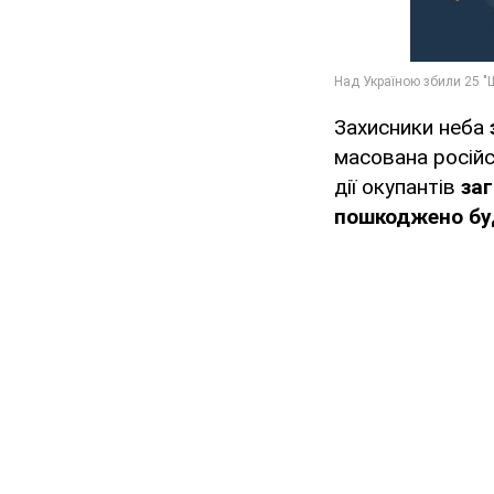
Захисники неба
масована росій
дії окупантів
за
пошкоджено бу