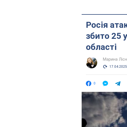
Росія ата
збито 25 
області
Марина Лісн
17.04.2025
0