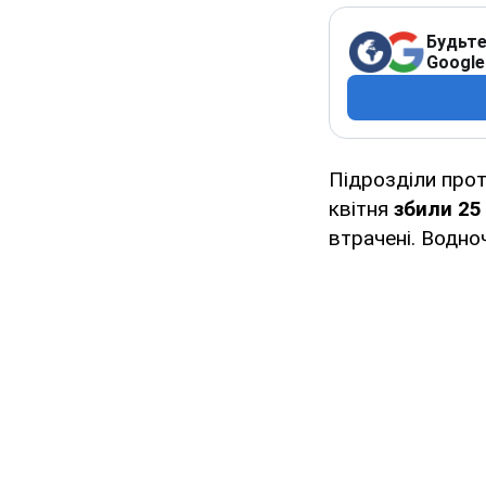
Будьте
Google
Підрозділи прот
квітня
збили 25
втрачені. Водн