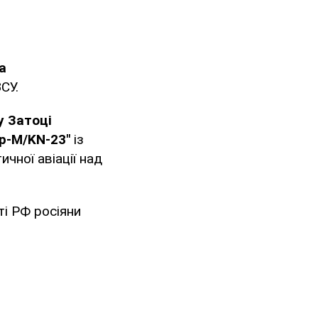
а
СУ.
у Затоці
ер-М/KN-23"
із
тичної авіації над
ті РФ росіяни