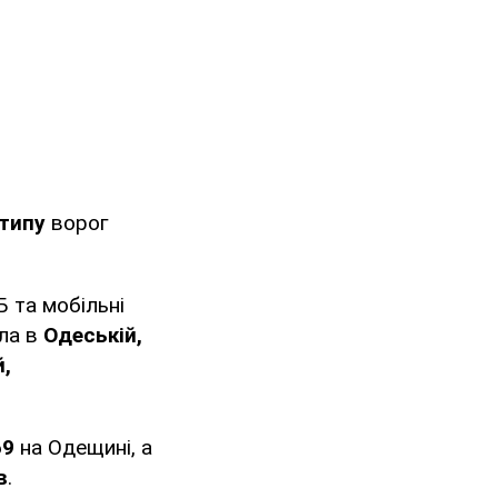
 типу
ворог
Б та мобільні
ала в
Одеській,
й,
69
на Одещині, а
в
.