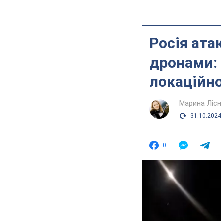
Росія ата
дронами: 
локаційно
Марина Лісн
31.10.2024
0