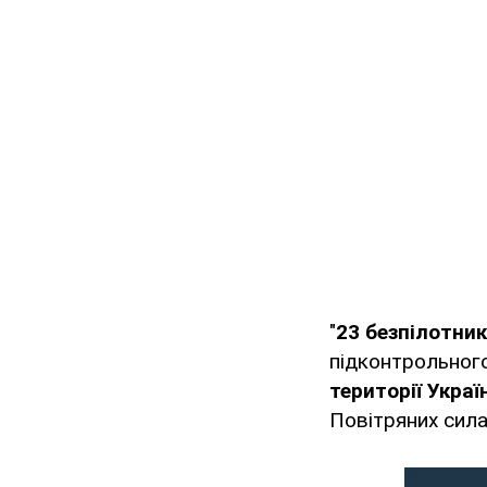
"
23 безпілотни
підконтрольног
території Украї
Повітряних сила