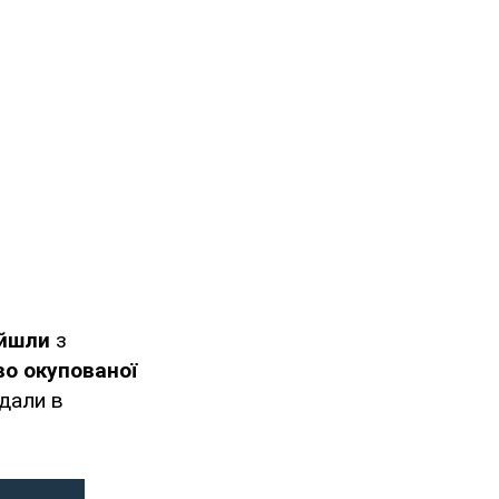
йшли
з
во окупованої
одали в