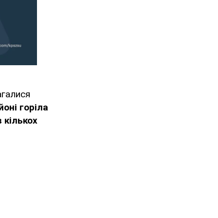
магалися
йоні горіла
в кількох