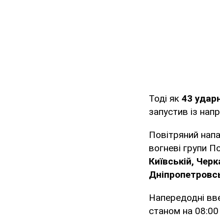
Тоді як
43 удар
запустив із нап
Повітряний напад
вогневі групи П
Київській, Черк
Дніпропетровсь
Напередодні вв
станом на 08:00