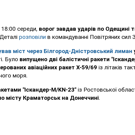
 18:00 середи,
ворог завдав ударів по Одещині т
 Деталі
розповіли
в командуванні Повітряних сил З
ував міст через Білгород-Дністровський лиман
і. Було
випущено дві балістичні ракети "Ісканд
керованих авіаційних ракет Х-59/69
із літаків так
ного моря.
кетами "Іскандер-М/KN-23"
із Ростовської облас
по місту Краматорськ на Донеччині
.