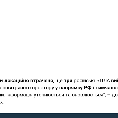
ки локаційно втрачено
, ще
три
російські БПЛА
ви
о повітряного простору
у напрямку РФ і тимчасо
ни
. Інформація уточнюється та оновлюється", – д
х.