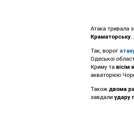
Атака тривала з
Краматорську
.
Так, ворог
атак
Одеської област
Криму та
вісім 
акваторією Чор
Також
двома ра
завдали
удару 