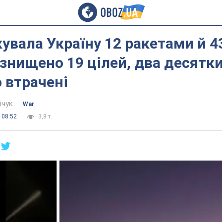
кувала Україну 12 ракетами й 4
знищено 19 цілей, два десятк
 втрачені
ічук
War
 08:52
3,8 т.