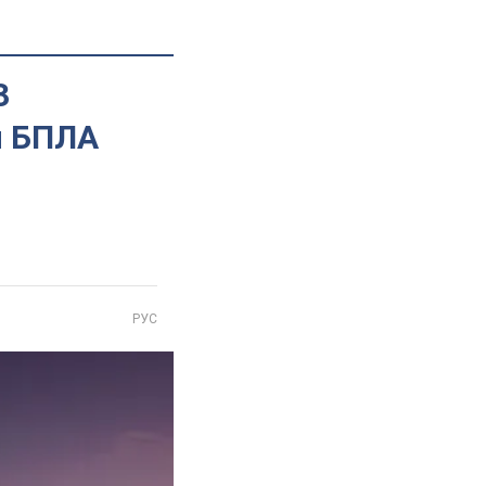
3
и БПЛА
РУС