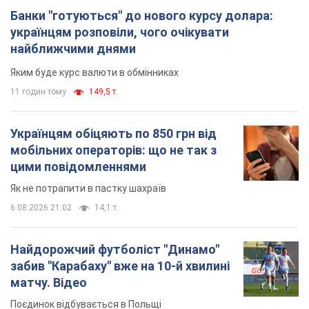
мобільних операторів: що не так з
цими повідомленнями
Як не потрапити в пастку шахраїв
6.08.2026 21:02
14,1 т.
Найдорожчий футболіст "Динамо"
забив "Карабаху" вже на 10-й хвилині
матчу. Відео
Поєдинок відбувається в Польщі
6.08.2026 20:48
6,1 т.