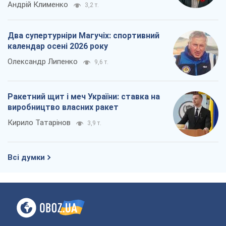
виробництво власних ракет
Кирило Татарінов
3,9 т.
Всі думки
Про компанію
Команда
Правова інформація
Політика конфіденційності
Реклама на сайті
Документи
Редакційна політика
Журналісти OBOZ.UA на місці
подій