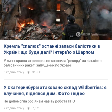
Україні: що буде далі? Інтерв’ю з Шарпом
У липні країна-агресорка встановила "рекорд" за кількістю
балістичних ракет, запущених по Україні
3 години тому
31,6 т.
У Єкатеринбурзі атаковано склад Wildberries: є
влучання, піднявся дим. Фото і відео
Не допомогла росіянам навіть робота ППО
2 години тому
7,3 т.
З 1 вересня українським вчителям підвищать
зарплати: Корецький розкрив деталі
Одночасно з підвищенням зарплат педагогам уряд
анонсував збільшення студентських стипендій
9 годин тому
8,8 т.