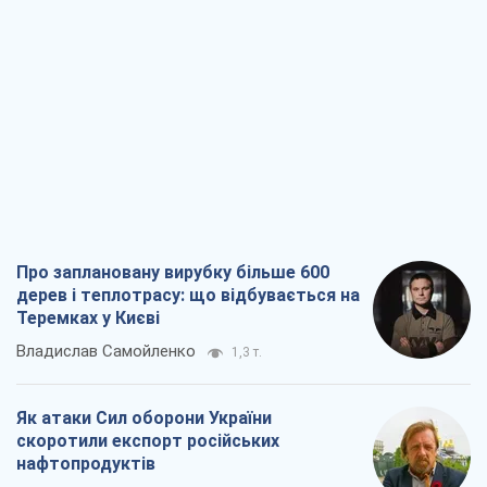
Про заплановану вирубку більше 600
дерев і теплотрасу: що відбувається на
Теремках у Києві
Владислав Самойленко
1,3 т.
Як атаки Сил оборони України
скоротили експорт російських
нафтопродуктів
Андрій Клименко
3,2 т.
Два супертурніри Магучіх: спортивний
календар осені 2026 року
Олександр Липенко
9,6 т.
Ракетний щит і меч України: ставка на