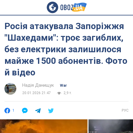
Росія атакувала Запоріжжя
"Шахедами": троє загиблих,
без електрики залишилося
майже 1500 абонентів. Фото
й відео
Надія Данищук
War
20.01.2026 21:47
2,9 т.
1
РУС