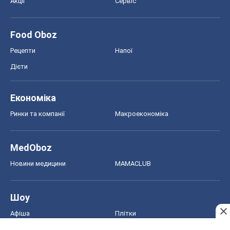
Ринки та компанії
Макроекономіка
MedOboz
Новини медицини
MAMACLUB
Шоу
Афіша
Плітки
Краса
Мода
Жіночий журнал