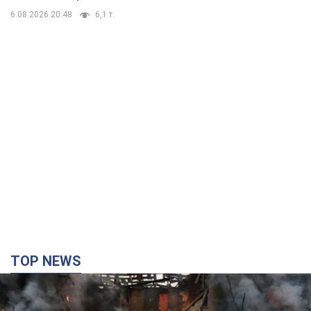
TOP NEWS
Кремль "спалює" останні запаси балістики в