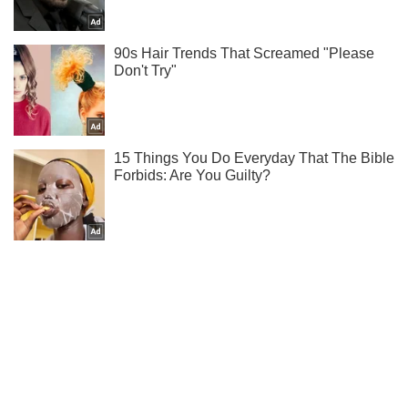
Ти ще не підписаний на наш Telegram? Швиденько тисни!
Підписатись
Підписатись
Росія атакувала Запоріжжя...