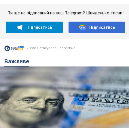
Важливе
Банки "готуються" до нового курсу долара:
українцям розповіли, чого очікувати
найближчими днями
Яким буде курс валюти в обмінниках
11 годин тому
149,5 т.
Українцям обіцяють по 850 грн від