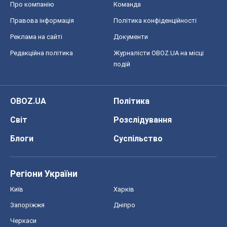
OBOZ.UA
Політика
Світ
Розслідування
Блоги
Суспільство
Регіони України
Київ
Харків
Запоріжжя
Дніпро
Черкаси
Спорт
Футбол
Баскетбол
Хокей
Бокс
Формула-1