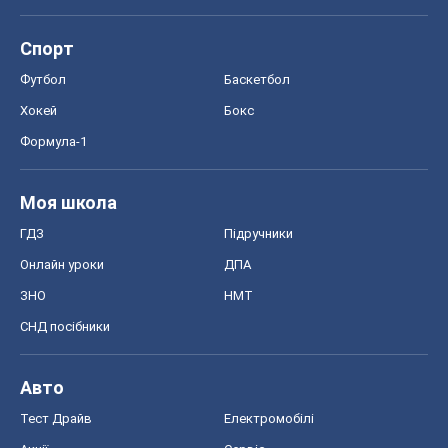
Моя школа
ГДЗ
Підручники
Онлайн уроки
ДПА
ЗНО
НМТ
СНД посібники
Авто
Тест Драйв
Електромобілі
Акції
Сервіс
Food Oboz
Рецепти
Напої
Дієти
Економіка