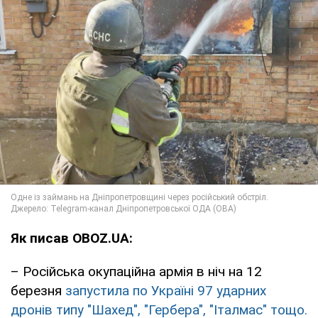
Як писав OBOZ.UA:
– Російська окупаційна армія в ніч на 12
березня
запустила по Україні 97 ударних
дронів типу "Шахед", "Гербера", "Італмас" тощо.