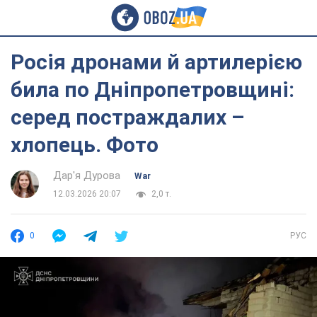
Росія дронами й артилерією
била по Дніпропетровщині:
серед постраждалих –
хлопець. Фото
Дар'я Дурова
War
12.03.2026 20:07
2,0 т.
0
РУС