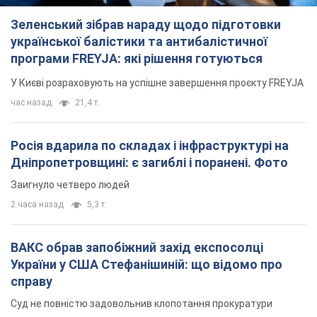
Зеленський зібрав нараду щодо підготовки
української балістики та антибалістичної
програми FREYJA: які рішення готуються
У Києві розраховують на успішне завершення проєкту FREYJA
час назад
21,4 т.
Росія вдарила по складах і інфраструктурі на
Дніпропетровщині: є загиблі і поранені. Фото
Заигнуло четверо людей
2 часа назад
5,3 т.
ВАКС обрав запобіжний захід експосолці
України у США Стефанішиній: що відомо про
справу
Суд не повністю задовольнив клопотання прокуратури