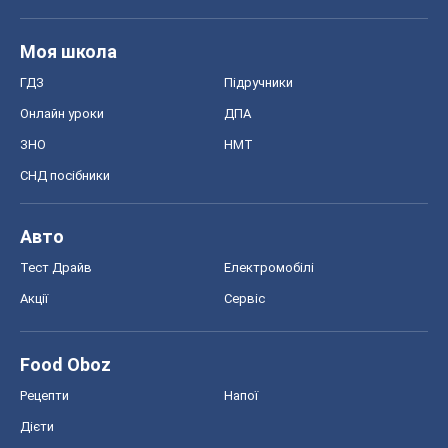
Моя школа
ГДЗ
Підручники
Онлайн уроки
ДПА
ЗНО
НМТ
СНД посібники
Авто
Тест Драйв
Електромобілі
Акції
Сервіс
Food Oboz
Рецепти
Напої
Дієти