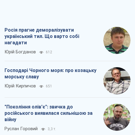
Росія прагне деморалізувати
український тил. Що варто собі
нагадати
Юрій Богданов
612
Господарі Чорного моря: про козацьку
морську славу
Юрій Кирпичов
651
"Покоління олів'є": звичка до
російського виявилася сильнішою за
війну
Руслан Горовий
3,3 т.