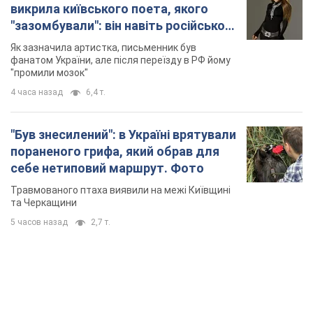
викрила київського поета, якого
"зазомбували": він навіть російської
не знав, а тепер хоче геноциду
Як зазначила артистка, письменник був
українців
фанатом України, але після переїзду в РФ йому
"промили мозок"
4 часа назад
6,4 т.
"Був знесилений": в Україні врятували
пораненого грифа, який обрав для
себе нетиповий маршрут. Фото
Травмованого птаха виявили на межі Київщині
та Черкащини
5 часов назад
2,7 т.