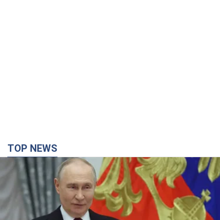
TOP NEWS
Путін не готовий завершувати війну: дві карти
Кремля, які потрібно вибити, щоб змінити його
думку. Інтерв’ю з Веселовським
Без зміни російських розрахунків швидкого завершення війни
не буде
3 часа назад
19,5 т.