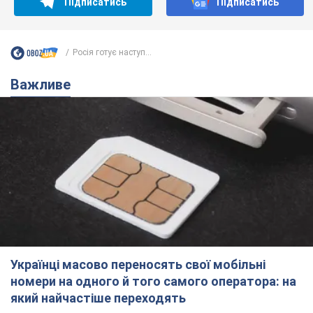
Українці масово переносять свої мобільні
номери на одного й того самого оператора: на
який найчастіше переходять
Мобільні тарифи досягли критичної межі
10 часов назад
63,4 т.
Українців планують виселяти з
квартир: "слуга народу" розповіла,
хто ухвалюватиме рішення про
знесення будинків
Чому хочуть зносити оселі українців
10 часов назад
58,2 т.