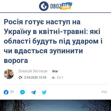
Росія готує наступ на
Україну в квітні-травні: які
області будуть під ударом і
чи вдасться зупинити
ворога
Олексій Лютіков
War
2.04.2025 15:39
8,6 т.
77
РУС