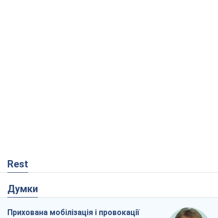
Rest
Думки
Прихована мобілізація і провокації
проти Польщі та країн Балтії: що стоїть
за новими планами Кремля
Вадим Денисенко
267
Український парадокс, або Чому у
Путіна нічого не вийшло з Україною
Віталій Портников
20,5 т.
Кремль розпочав підготовку до свого