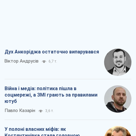
Війна і медіа: політика пішла в
соцмережі, а ЗМІ грають за правилами
ютуб
Павло Казарін
3,6 т.
У полоні власних міфів: як
Костянтинівка стала головною
ідеологічною пасткою для російських
окупантів
Дмитро Снєгирьов
7,3 т.
Рекрутинг: оновлений і, схоже,
корисний ворожий досвід, або
Діалектика вибагливого боягузтва
Олександр Кірш
6,1 т.
Всі думки