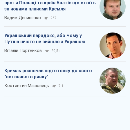
"останнього ривку"
Костянтин Машовець
7,1 т.
Дух Анкоріджа остаточно випарувався
Віктор Андрусів
6,7 т.