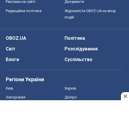
Регіони України
Київ
Харків
Запоріжжя
Дніпро
Черкаси
Спорт
Футбол
Баскетбол
Хокей
Бокс
Формула-1
Моя школа
ГДЗ
Підручники
Онлайн уроки
ДПА
ЗНО
НМТ
СНД посібники