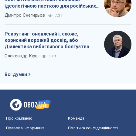
Про компанію
Команда
Правова інформація
Політика конфіденційності
Реклама на сайті
Документи
Редакційна політика
Журналісти OBOZ.UA на місці
подій
OBOZ.UA
Політика
Світ
Розслідування
Блоги
Суспільство