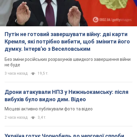
Дрони атакували НПЗ у Нижньокамську: після
вибухів було видно дим. Відео
Місцеві активно публікували фото та відео
2 часа назад
3,4 т.
Україна готує Чорнобиль до чергової спроби
вторгнення з боку Росії – медіа
Журналісти розповіли, що відбувається в зоні
5 часов назад
16,2 т.