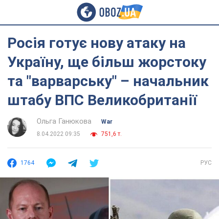
Росія готує нову атаку на
Україну, ще більш жорстоку
та "варварську" – начальник
штабу ВПС Великобританії
Ольга Ганюкова
War
8.04.2022 09:35
751,6 т.
1764
РУС