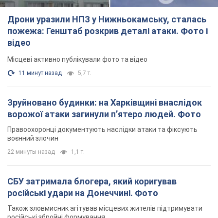
Дрони уразили НПЗ у Нижньокамську, сталась
пожежа: Генштаб розкрив деталі атаки. Фото і
відео
Місцеві активно публікували фото та відео
11 минут назад
5,7 т.
Зруйновано будинки: на Харківщині внаслідок
ворожої атаки загинули п’ятеро людей. Фото
Правоохоронці документують наслідки атаки та фіксують
воєнний злочин
22 минуты назад
1,1 т.
СБУ затримала блогера, який коригував
російські удари на Донеччині. Фото
Також зловмисник агітував місцевих жителів підтримувати
російські збройні формування