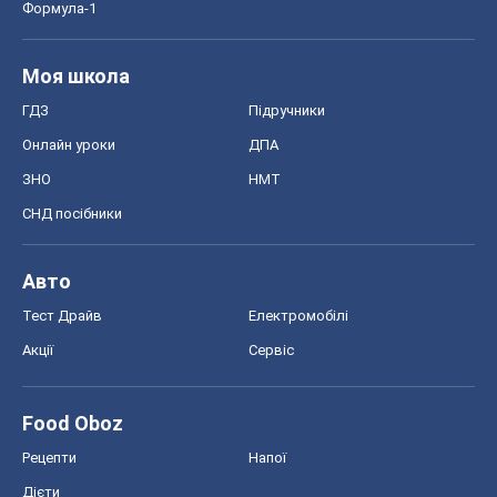
Формула-1
Моя школа
ГДЗ
Підручники
Онлайн уроки
ДПА
ЗНО
НМТ
СНД посібники
Авто
Тест Драйв
Електромобілі
Акції
Сервіс
Food Oboz
Рецепти
Напої
Дієти