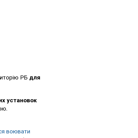
риторію РБ
для
их установок
ою.
ся воювати