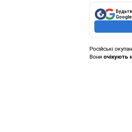
Будьте
Google
Російські окупа
Вони
очікують 