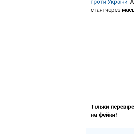
проти України
. 
стані через масш
Тільки перевір
на фейки!