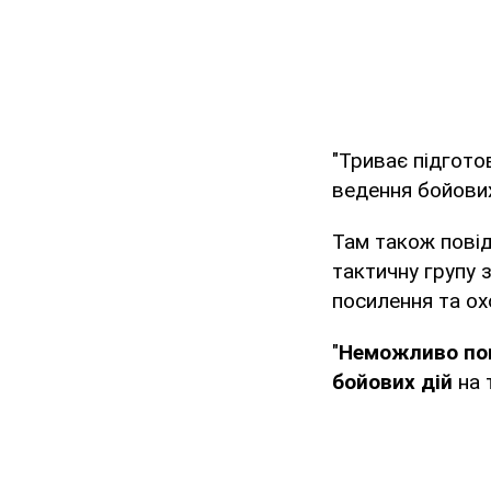
"Триває підгото
ведення бойових 
Там також пові
тактичну групу 
посилення та ох
"
Неможливо пов
бойових дій
на 