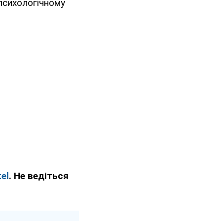
-психологічному
el
. Не ведіться