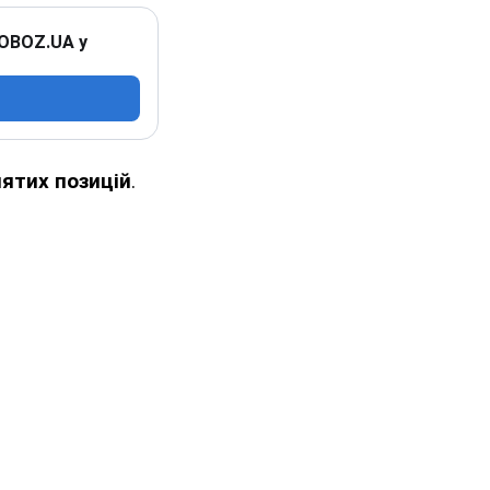
 OBOZ.UA у
ятих позицій
.