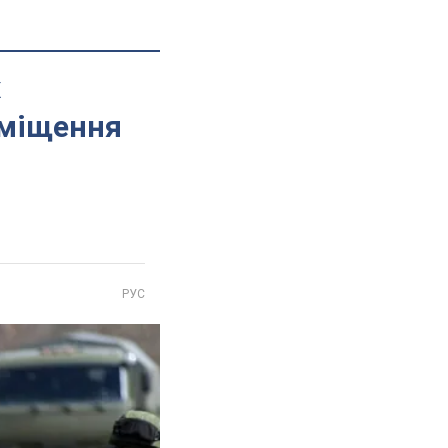
х
реміщення
РУС