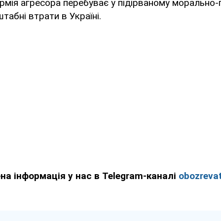
Армія агресора перебуває у підірваному морально
табні втрати в Україні.
ена інформація у нас в Telegram-каналі
obozrevat