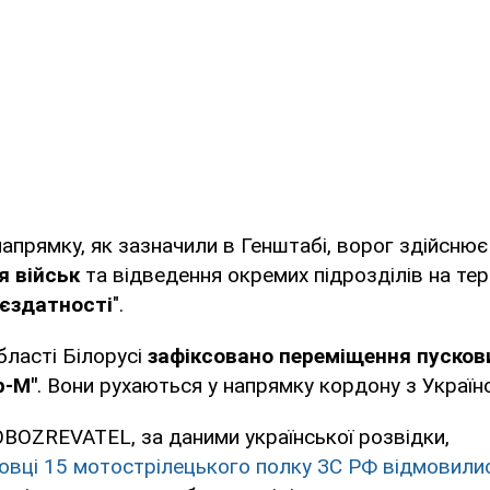
апрямку, як зазначили в Генштабі, ворог здійснює
я військ
та відведення окремих підрозділів на те
єздатності
".
бласті Білорусі
зафіксовано переміщення пусков
р-М"
. Вони рухаються у напрямку кордону з Україн
BOZREVATEL, за даними української розвідки,
овці 15 мотострілецького полку ЗС РФ відмовили