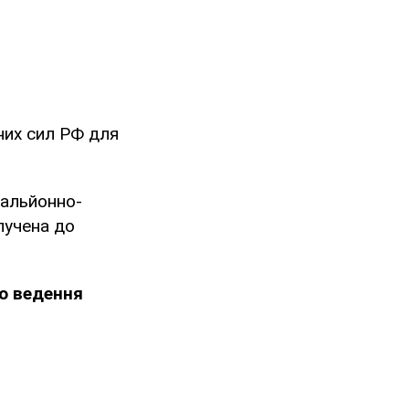
них сил РФ для
тальйонно-
лучена до
о ведення