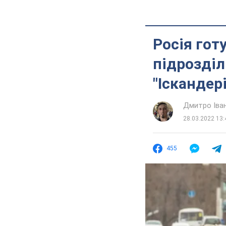
Росія гот
підрозділ
"Іскандер
Дмитро Іва
28.03.2022 13:
455