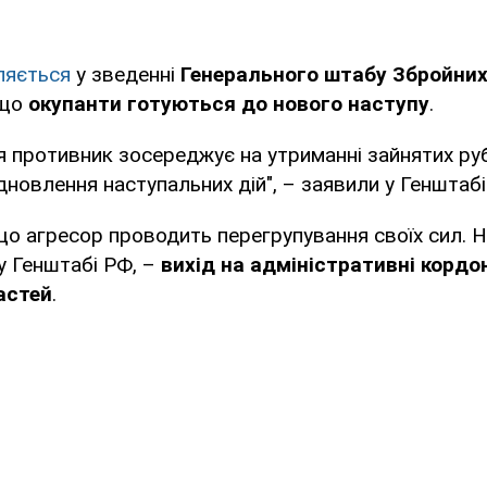
ляється
у зведенні
Генерального штабу Збройних
 що
окупанти готуються до нового наступу
.
я противник зосереджує на утриманні зайнятих ру
дновлення наступальних дій", – заявили у Генштабі
що агресор проводить перегрупування своїх сил. Но
у Генштабі РФ, –
вихід на адміністративні кордо
астей
.