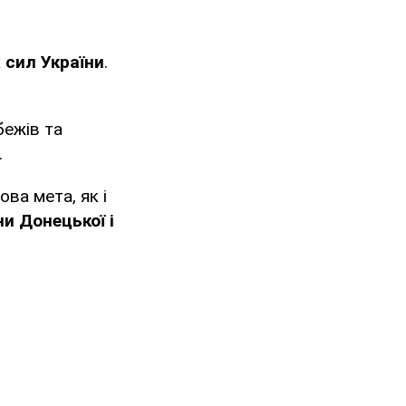
 сил України
.
бежів та
.
ва мета, як і
ни Донецької і