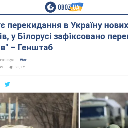
ує перекидання в Україну нови
ів, у Білорусі зафіксовано пе
ів" – Генштаб
нческул
War
49
90,1 т.