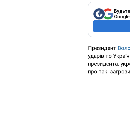
Будьте
Google
Президент
Воло
ударів по Украї
президента, укр
про такі загрози