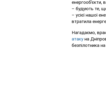
енергооб’єкти, в
– будують те, щ
– усієї нашої ен
втратила енергет
Нагадаємо, вранц
атаку
на Дніпро
безпілотника на