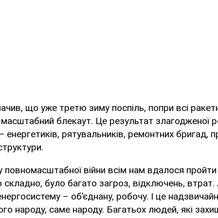
ачив, що уже третю зиму поспіль, попри всі ракетн
 масштабний блекаут. Це результат злагодженої 
 — енергетиків, рятувальників, ремонтних бригад, п
структури.
 повномасштабної війни всім нам вдалося пройти 
о складно, було багато загроз, відключень, втрат.
нергосистему – об’єднану, робочу. І це надзвичай
го народу, саме народу. Багатьох людей, які зах