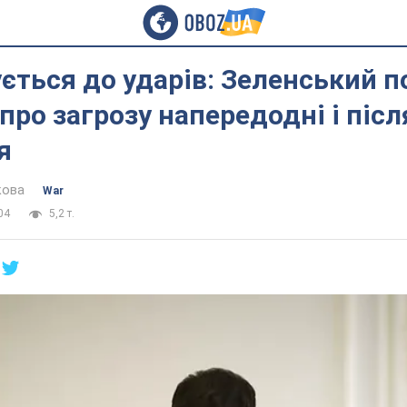
ується до ударів: Зеленський 
 про загрозу напередодні і післ
я
кова
War
04
5,2 т.