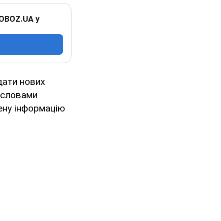
 OBOZ.UA у
дати нових
а словами
ену інформацію