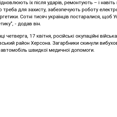
ідновлюють їх після ударів, ремонтують – і навіть 
о треба для захисту, забезпечують роботу електр
ергетики. Сотні тисяч українців постаралися, щоб У
ику", - додав він.
і четверга, 17 квітня, російські окупаційні військ
вський район Херсона. Загарбники скинули вибухов
 автомобіль швидкої медичної допомоги.