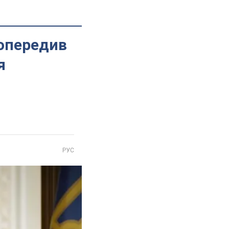
попередив
я
РУС