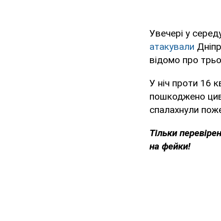
Увечері у середу
атакували
Дніпр
відомо про трьо
У ніч проти 16 к
пошкоджено циві
спалахнули поже
Тільки перевіре
на фейки!