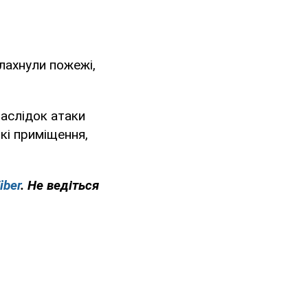
алахнули пожежі,
аслідок атаки
кі приміщення,
iber
. Не ведіться