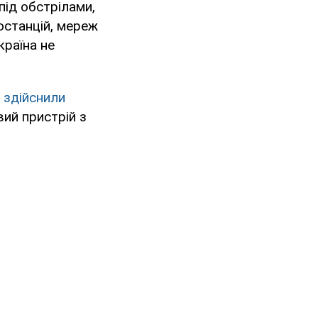
під обстрілами,
останцій, мереж
країна не
а
здійснили
ий пристрій з