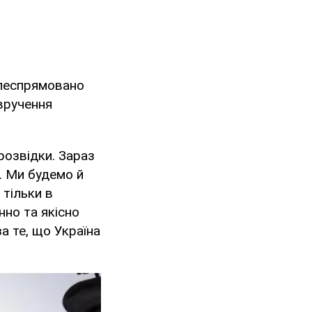
ілеспрямовано
 вручення
 розвідки. Зараз
ї. Ми будемо й
 тільки в
нно та якісно
за те, що Україна