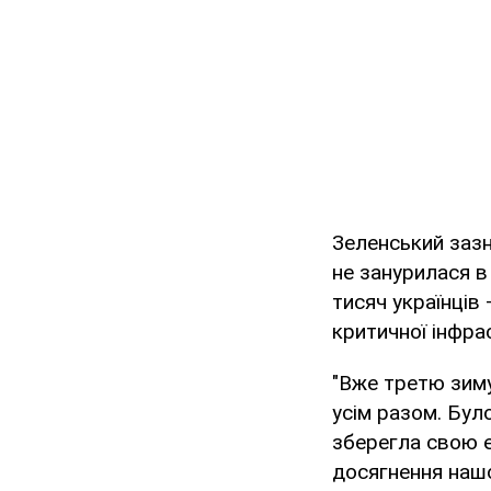
Зеленський зазн
не занурилася в
тисяч українців
критичної інфра
"Вже третю зиму
усім разом. Бул
зберегла свою е
досягнення нашо