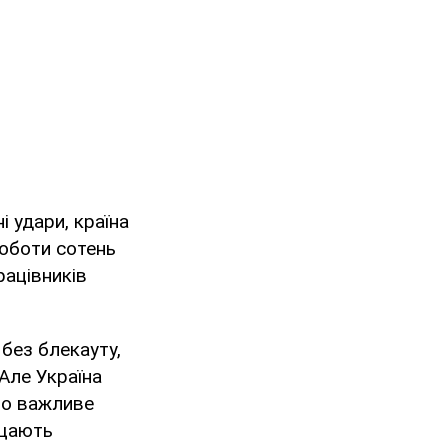
і удари, країна
роботи сотень
рацівників
без блекауту,
 Але Україна
но важливе
ищають