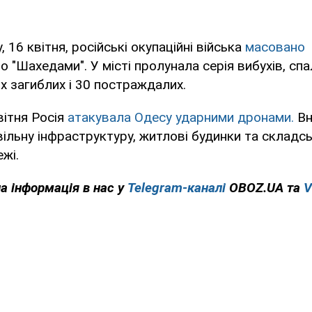
, 16 квітня, російські окупаційні війська
масовано
о "Шахедами". У місті пролунала серія вибухів, сп
х загиблих і 30 постраждалих.
вітня Росія
атакувала Одесу ударними дронами.
Вн
льну інфраструктуру, житлові будинки та складсь
жі.
на інформація в нас у
Telegram-каналі
OBOZ.UA та
V