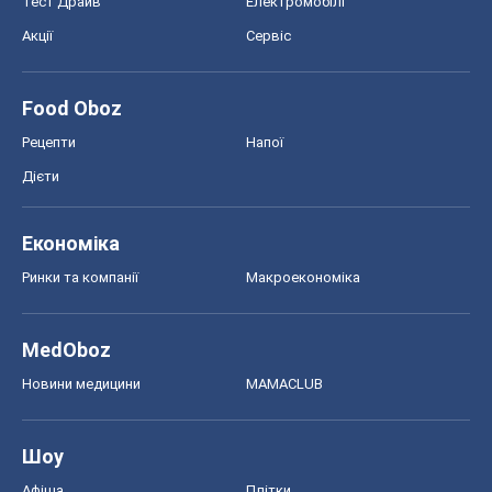
Тест Драйв
Електромобілі
Акції
Сервіс
Food Oboz
Рецепти
Напої
Дієти
Економіка
Ринки та компанії
Макроекономіка
MedOboz
Новини медицини
MAMACLUB
Шоу
Афіша
Плітки