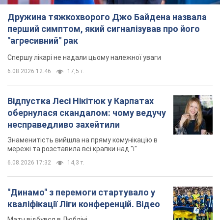
Дружина тяжкохворого Джо Байдена назвала
перший симптом, який сигналізував про його
"агресивний" рак
Спершу лікарі не надали цьому належної уваги
6.08.2026 12:46
17,5 т.
Відпустка Лесі Нікітюк у Карпатах
обернулася скандалом: чому ведучу
несправедливо захейтили
Знаменитість вийшла на пряму комунікацію в
мережі та розставила всі крапки над "і"
6.08.2026 17:32
14,3 т.
"Динамо" з перемоги стартувало у
кваліфікації Ліги конференцій. Відео
Матч відбувся в Любліні