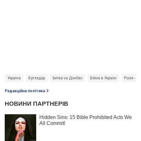
Україна
Вугледар
Битва за Донбас
Війна в Україні
Росія - к
Редакційна політика