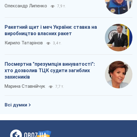
Олександр Липенко
7,9 т.
Ракетний щит і меч України: ставка на
виробництво власних ракет
Кирило Татарінов
3,4 т.
Посмертна "презумпція винуватості":
хто дозволив ТЦК судити загиблих
захисників
Марина Ставнійчук
7,7 т.
Всі думки