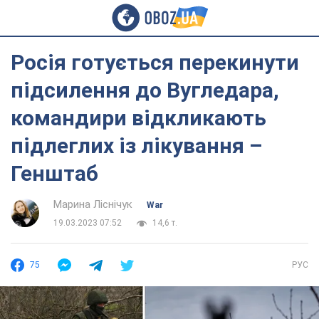
Росія готується перекинути
підсилення до Вугледара,
командири відкликають
підлеглих із лікування –
Генштаб
Марина Ліснічук
War
19.03.2023 07:52
14,6 т.
75
РУС