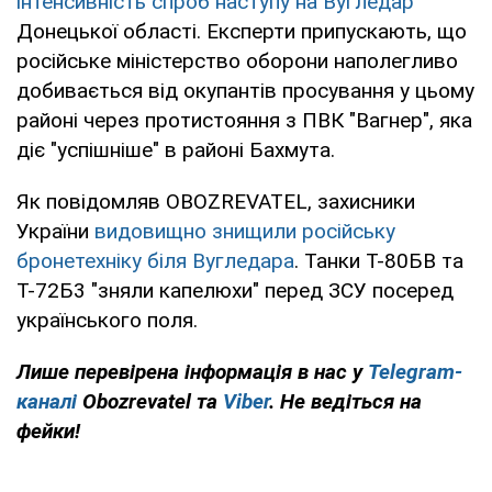
інтенсивність спроб наступу на Вугледар
Донецької області. Експерти припускають, що
російське міністерство оборони наполегливо
добивається від окупантів просування у цьому
районі через протистояння з ПВК "Вагнер", яка
діє "успішніше" в районі Бахмута.
Як повідомляв OBOZREVATEL, захисники
України
видовищно знищили російську
бронетехніку біля Вугледара
. Танки Т-80БВ та
Т-72Б3 "зняли капелюхи" перед ЗСУ посеред
українського поля.
Лише перевірена інформація в нас у
Telegram-
каналі
Obozrevatel та
Viber
. Не ведіться на
фейки!