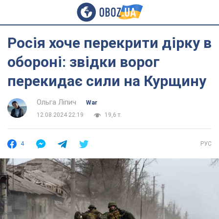
Росія хоче перекрити дірку в
обороні: звідки ворог
перекидає сили на Курщину
Ольга Ліпич
War
12.08.2024 22:19
19,6 т.
4
РУС