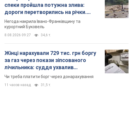
спеки пройшла потужна злива:
дороги перетворились на річки.
Відео
Негода накрила Івано-Франківщину та
курортний Буковель
8.08.2026 09:27
34,6 т.
Жінці нарахували 729 тис. грн боргу
за газ через покази зіпсованого
лічильника: суддя ухвалив
неочікуване рішення
Чи треба платити борг через донарахування
11 часов назад
31,5 т.