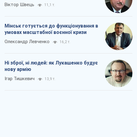
Віктор Швець
11,1 т.
Мінськ готується до функціонування в
умовах масштабної воєнної кризи
Олександр Левченко
16,2 т.
Ні зброї, ні людей: як Лукашенко будує
нову армію
Ігар Тишкевич
13,9 т.