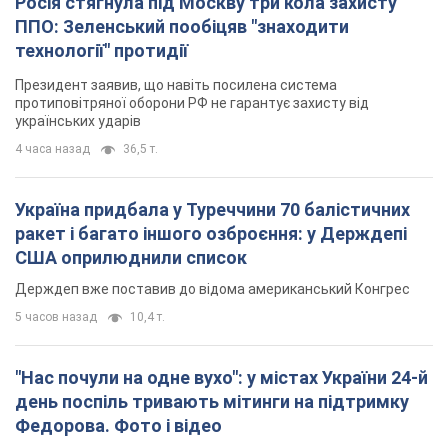
Росія стягнула під Москву три кола захисту
ППО: Зеленський пообіцяв "знаходити
технології" протидії
Президент заявив, що навіть посилена система
протиповітряної оборони РФ не гарантує захисту від
українських ударів
4 часа назад
36,5 т.
Україна придбала у Туреччини 70 балістичних
ракет і багато іншого озброєння: у Держдепі
США оприлюднили список
Держдеп вже поставив до відома американський Конгрес
5 часов назад
10,4 т.
"Нас почули на одне вухо": у містах України 24-й
день поспіль тривають мітинги на підтримку
Федорова. Фото і відео