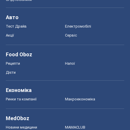
Рецепти
Напої
Дієти
Економіка
Ринки та компанії
Макроекономіка
MedOboz
Новини медицини
MAMACLUB
Шоу
Афіша
Плітки
Краса
Мода
Жіночий журнал