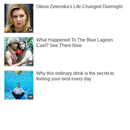
Ми в Telegram! Підписуйся! Читай тільки найкраще!
Підписатись
Підписатись