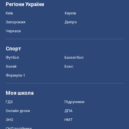
Футбол
Баскетбол
Хокей
Бокс
Формула-1
Моя школа
ГДЗ
Підручники
Онлайн уроки
ДПА
ЗНО
НМТ
СНД посібники
Авто
Тест Драйв
Електромобілі
Акції
Сервіс
Food Oboz