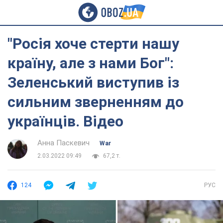
"Росія хоче стерти нашу
країну, але з нами Бог":
Зеленський виступив із
сильним зверненням до
українців. Відео
Анна Паскевич
War
2.03.2022 09:49
67,2 т.
124
РУС