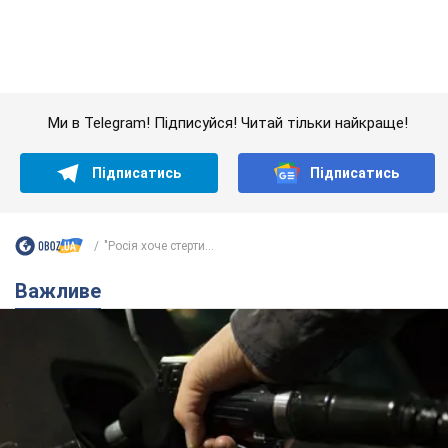
"Росія хоче стерти...
Важливе
АЗС "готуються" до суттєвого підвищення цін:
українцям розповіли, чого очікувати
Як на заправках уже змінили вартість пального
10 часов назад
23,2 т.