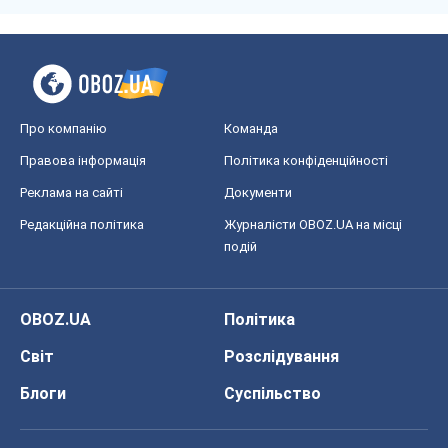
Редакційна політика
Журналісти OBOZ.UA на місці
подій
OBOZ.UA
Політика
Світ
Розслідування
Блоги
Суспільство
Регіони України
Київ
Харків
Запоріжжя
Дніпро
Черкаси
Спорт