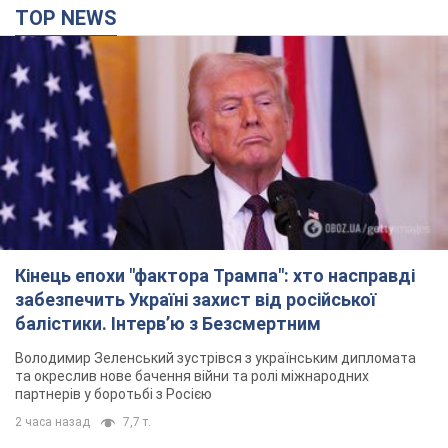
Кінець епохи "фактора Трампа": хто насправді
забезпечить Україні захист від російської
балістики. Інтерв’ю з Безсмертним
Володимир Зеленський зустрівся з українським дипломата
та окреслив нове бачення війни та ролі міжнародних
партнерів у боротьбі з Росією
2 часа назад
7,7 т.
У Києві внаслідок російської атаки
постраждали четверо людей. Фото
Ворог продовжує регулярний ракетний терор столиці
2 часа назад
16,1 т.
Росіяни атакували дроном лікарню у Херсоні: