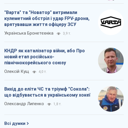
північнокорейського союзу
Олексій Кущ
4,0 т.
Вихід до еліти ЧС та тріумф "Сокола":
що відбувається в українському хокеї
Олександр Липенко
1,8 т.
Всі думки
Про компанію
Команда
Правова інформація
Політика конфіденційності
Реклама на сайті
Документи