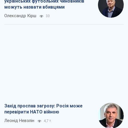
Захід проспав загрозу: Росія може
перевірити НАТО війною
Леонід Невзлін
4,7 т.
"Варта" та "Новатор" витримали
кулеметний обстріл і удар FPV-дрона,
врятувавши життя офіцеру ЗСУ
Українська Бронетехніка
3,9 т.
КНДР як каталізатор війни, або Про
новий етап російсько-