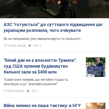
"Білий дім не є власністю Трампа":
суд США зупинив будівництво
бальної зали за $400 млн
Трамп вже заявив, що негайно подасть
апеляцію а це "жахливе рішення"
9 часов назад
2,2 т.
Війна змінює не лише тактику: в НГУ
показали інженерні рішення проти
російських FPV-дронів. Фото
Це "постапокаліптична естетика зі світу
"Шаленого Макса"
9 часов назад
8,0 т.