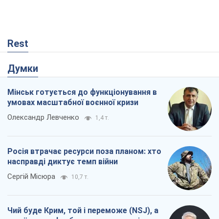
умовах масштабної воєнної кризи
Олександр Левченко
1,4 т.
Росія втрачає ресурси поза планом: хто
насправді диктує темп війни
Сергій Місюра
10,7 т.
Чий буде Крим, той і переможе (NSJ), а
українських футбольних чиновників
можуть назвати вбивцями
Олександр Кірш
33