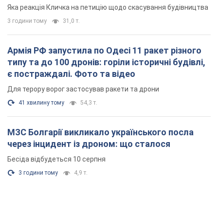
"московського вірянина"
Яка реакція Кличка на петицію щодо скасування будівництва
3 години тому
31,0 т.
Армія РФ запустила по Одесі 11 ракет різного
типу та до 100 дронів: горіли історичні будівлі,
є постраждалі. Фото та відео
Для терору ворог застосував ракети та дрони
41 хвилину тому
54,3 т.
МЗС Болгарії викликало українського посла
через інцидент із дроном: що сталося
Бесіда відбудеться 10 серпня
3 години тому
4,9 т.