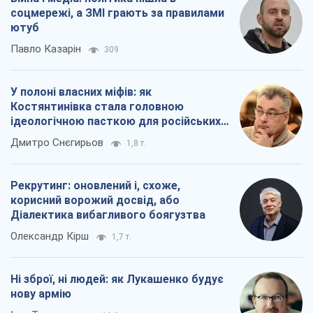
соцмережі, а ЗМІ грають за правилами
ютуб
Павло Казарін
309
У полоні власних міфів: як
Костянтинівка стала головною
ідеологічною пасткою для російських
окупантів
Дмитро Снєгирьов
1,8 т.
Рекрутинг: оновлений і, схоже,
корисний ворожий досвід, або
Діалектика вибагливого боягузтва
Олександр Кірш
1,7 т.
Ні зброї, ні людей: як Лукашенко будує
нову армію