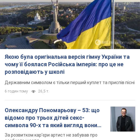
Якою була оригінальна версія гімну України та
чому її боялася Російська імперія: про це не
розповідають у школі
Державним символом є тільки перший куплет та приспів пісні
6 годин тому
26,5 т.
Олександру Пономарьову – 53: що
відомо про трьох дітей секс-
символа 90-х та який вигляд вони
мають
За розвитком кар'єри артист не забував про