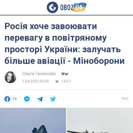
Росія хоче завоювати
перевагу в повітряному
просторі України: залучать
більше авіації - Міноборони
Ольга Ганюкова
War
7.04.2022 09:59
14,5 т.
10
РУС