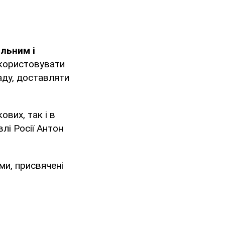
ільним і
використовувати
аду, доставляти
ових, так і в
влі Росії Антон
ми, присвячені