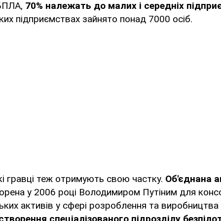
БПЛА,
70% належать до малих і середніх підпри
аких підприємствах зайнято понад 7000 осіб.
і гравці теж отримують свою частку.
Об'єднана а
ворена у 2006 році Володимиром Путіним для консо
ьких активів у сфері розроблення та виробництва 
створення спеціалізованого підрозділу безпілот