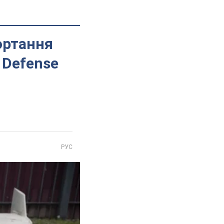
ортання
 Defense
РУС