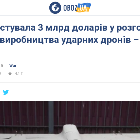
естувала 3 млрд доларів у розг
виробництва ударних дронів –
ва
War
9
4,1 т.