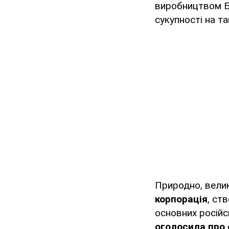
виробництвом 
сукупності на т
Природно, велик
корпорація
, ст
основних російс
оголосила про 