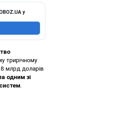
 OBOZ.UA у
тво
му трирічному
38 млрд доларів
а одним зі
 систем
.