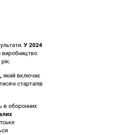
зультати.
У 2024
 а виробництво
рік.
, який включає
тисячі стартапів
ть в оборонних
малих
стське
ься