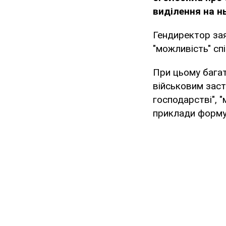
виділення на нь
Гендиректор зая
"можливість" с
При цьому багат
військовим заст
господарстві", "
приклади форм