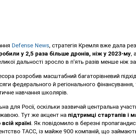
ання
Defense News
, стратегія Кремля вже дала ре
робили у 2,5 раза більше дронів, ніж у 2023-му
,
ликої дальності зросло в п'ять разів менше ніж за 
есора розробив масштабний багаторівневий підхід
бсяги федерального й регіонального фінансування, 
атичне навчання школярів.
льна для Росії, оскільки зазвичай центральна учас
ржавою. Тут же акцент на
підтримці стартапів і 
всій країні
. Як повідомило в березні пропаганди
ентство ТАСС, із майже 900 компаній, що займают