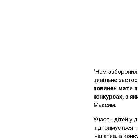
"Нам заборонили
цивільне застос
повинен мати п
конкурсах, з я
Максим.
Участь дітей у 
підтримується т
ініціатив, а ко