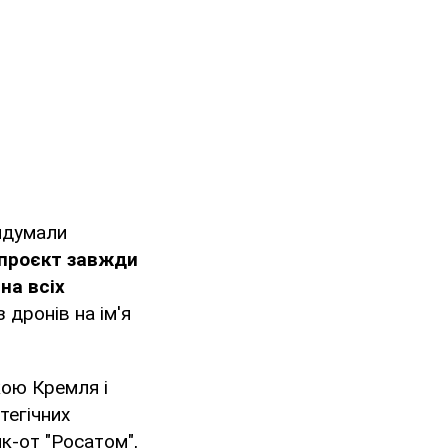
ридумали
 проєкт завжди
на всіх
з дронів на ім'я
кою Кремля і
тегічних
як-от "Росатом",