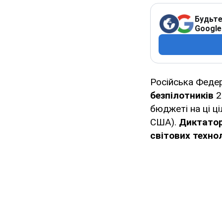
Будьте
Google
Російська Федер
безпілотників
2
бюджеті на ці ц
США).
Диктато
світових технол