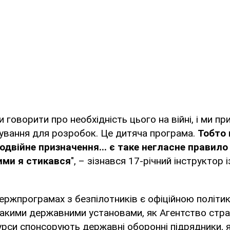
 говорити про необхідність цього на війні, і ми п
ування для розробок. Це дитяча програма.
Тобто
одвійне призначення... є таке негласне правило 
кими я стикався
", – зізнався 17-річний інструктор і
держпрограмах з безпілотників є офіційною політи
акими державними установами, як Агентство стра
нкурси спонсорують державні оборонні підрядники, 