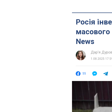
Росія інв
масового 
News
Дар'я Дуро
1.08.2025 17:5
55