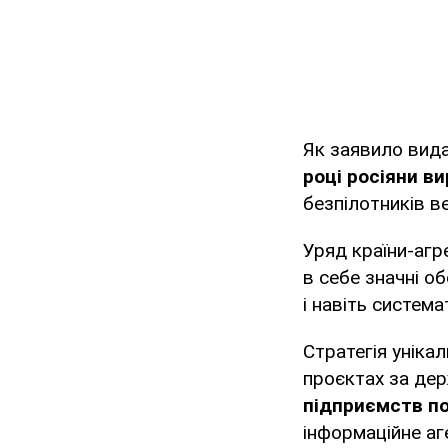
Як заявило вид
році росіяни ви
безпілотників ве
Уряд країни-агр
в себе значні о
і навіть систем
Стратегія уніка
проєктах за де
підприємств по 
інформаційне аг