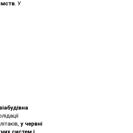
ємств
. У
віабудівна
лідації
літаків,
у червні
них систем і