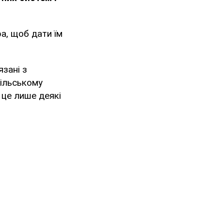
а, щоб дати їм
зані з
сільському
і це лише деякі