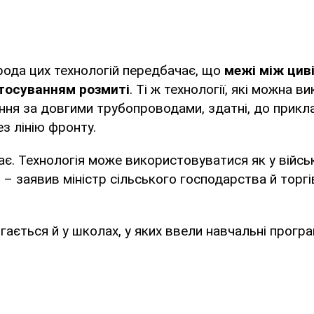
рода цих технологій передбачає, що
межі між цив
тосуванням розмиті
. Ті ж технології, які можна 
ня за довгими трубопроводами, здатні, до прикл
з лінію фронту.
ає. Технологія може використовуватися як у військ
, – заявив міністр сільського господарства й торгі
ігається й у школах, у яких ввели навчальні програ