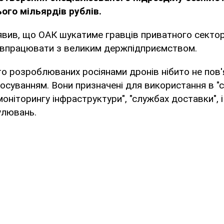
ого мільярдів рублів.
вив, що ОАК шукатиме гравців приватного сектор
півпрацювати з великим держпідприємством.
о розроблюваних росіянами дронів нібито не пов'я
осуванням. Вони призначені для використання в "
моніторингу інфраструктури", "службах доставки", 
улювань.