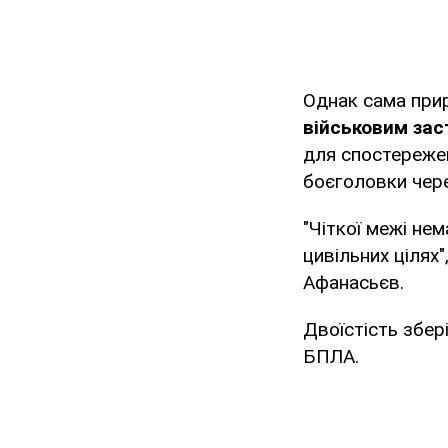
Однак сама при
військовим зас
для спостережен
боєголовки чере
"Чіткої межі нем
цивільних цілях"
Афанасьєв.
Двоїстість збер
БПЛА.