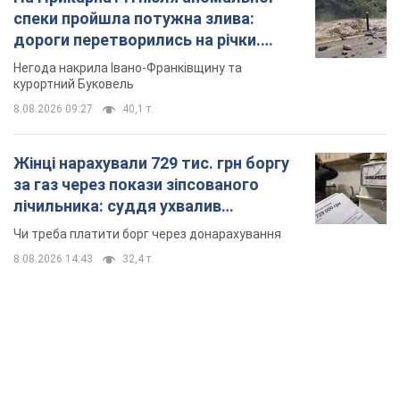
спеки пройшла потужна злива:
дороги перетворились на річки.
Відео
Негода накрила Івано-Франківщину та
курортний Буковель
8.08.2026 09:27
40,1 т.
Жінці нарахували 729 тис. грн боргу
за газ через покази зіпсованого
лічильника: суддя ухвалив
неочікуване рішення
Чи треба платити борг через донарахування
8.08.2026 14:43
32,4 т.