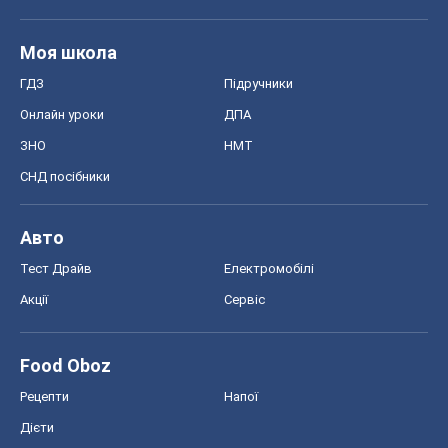
Моя школа
ГДЗ
Підручники
Онлайн уроки
ДПА
ЗНО
НМТ
СНД посібники
Авто
Тест Драйв
Електромобілі
Акції
Сервіс
Food Oboz
Рецепти
Напої
Дієти