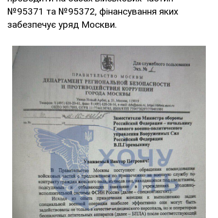
№95371 та №95372, фінансування яких
забезпечує уряд Москви.