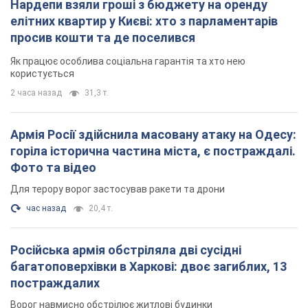
Нардепи взяли гроші з бюджету на оренду
елітних квартир у Києві: хто з парламентарів
просив кошти та де поселився
Як працює особлива соціальна гарантія та хто нею
користується
2 часа назад
31,3 т.
Армія Росії здійснила масовану атаку на Одесу:
горіла історична частина міста, є постраждалі.
Фото та відео
Для терору ворог застосував ракети та дрони
час назад
20,4 т.
Російська армія обстріляла дві сусідні
багатоповерхівки в Харкові: двоє загиблих, 13
постраждалих
Ворог навмисно обстрілює житлові будинки