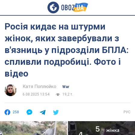
Росія кидає на штурми
жінок, яких завербували з
в'язниць у підрозділи БПЛА:
спливли подробиці. Фото і
відео
Катя Поплюйко
War
6.08.2025 13:54
19,2 т.
258
РУС