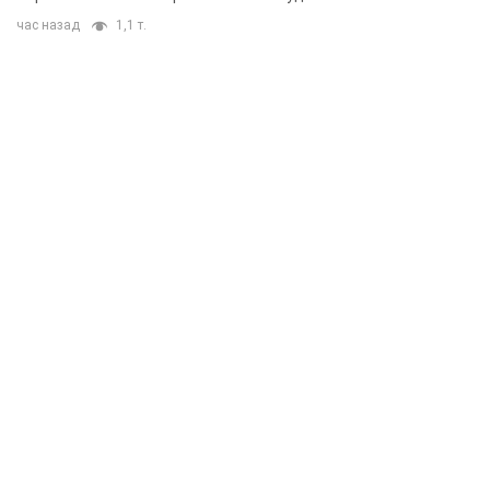
час назад
1,1 т.