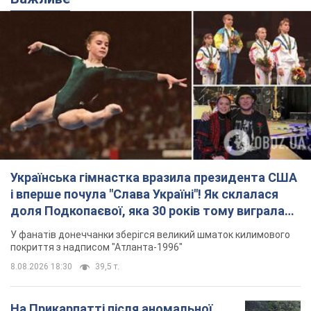
Українська гімнастка вразила президента США
і вперше почула "Слава Україні"! Як склалася
доля Подкопаєвої, яка 30 років тому виграла
"золото" Олімпіади
У фанатів донеччанки зберігся великий шматок килимового
покриття з надписом "Атланта-1996"
8.08.2026 18:30
39,5 т.
На Прикарпатті після аномальної