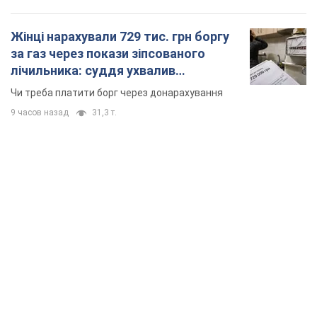
Жінці нарахували 729 тис. грн боргу
за газ через покази зіпсованого
лічильника: суддя ухвалив
неочікуване рішення
Чи треба платити борг через донарахування
9 часов назад
31,3 т.