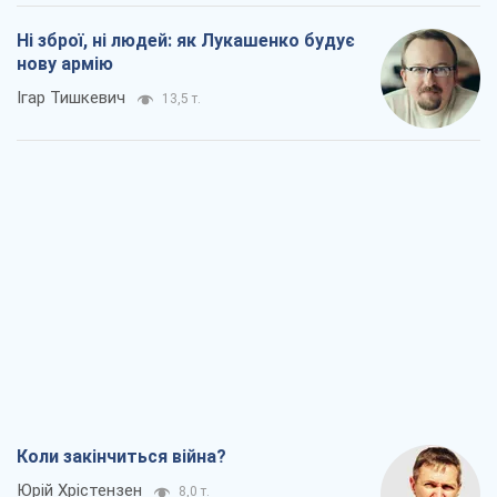
Ні зброї, ні людей: як Лукашенко будує
нову армію
Ігар Тишкевич
13,5 т.
Коли закінчиться війна?
Юрій Хрістензен
8,0 т.