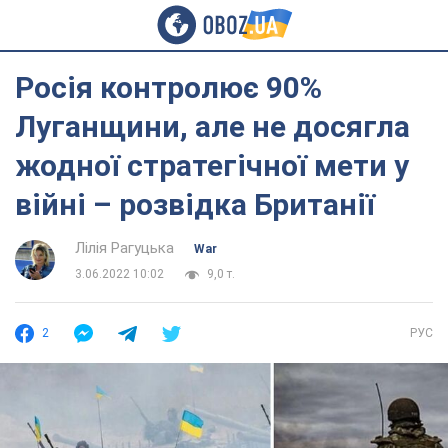
Росія контролює 90%
Луганщини, але не досягла
жодної стратегічної мети у
війні – розвідка Британії
Лілія Рагуцька
War
3.06.2022 10:02
9,0 т.
2
РУС