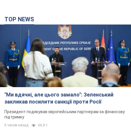
TOP NEWS
"Ми вдячні, але цього замало": Зеленський
закликав посилити санкції проти Росії
Президент подякував європейським партнерам за фінансову
підтримку
6 часов назад
66,0 т.