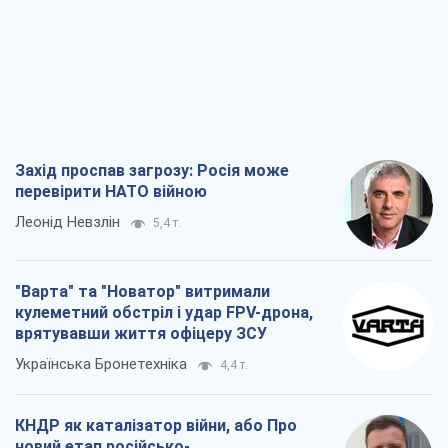
Захід проспав загрозу: Росія може
перевірити НАТО війною
Леонід Невзлін
5,4 т.
"Варта" та "Новатор" витримали
кулеметний обстріл і удар FPV-дрона,
врятувавши життя офіцеру ЗСУ
Українська Бронетехніка
4,4 т.
КНДР як каталізатор війни, або Про
новий етап російсько-