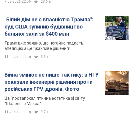
7.08.2026 22:56
23,6 т.
"Білий дім не є власністю Трампа":
суд США зупинив будівництво
бальної зали за $400 млн
Трамп вже заявив, що негайно подасть
апеляцію а це "жахливе рішення"
11 часов назад
3,1 т.
Війна змінює не лише тактику: в НГУ
показали інженерні рішення проти
російських FPV-дронів. Фото
Це "постапокаліптична естетика зі світу
"Шаленого Макса"
11 часов назад
9,7 т.