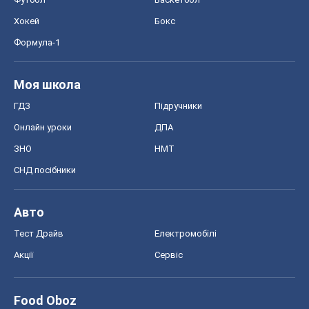
Хокей
Бокс
Формула-1
Моя школа
ГДЗ
Підручники
Онлайн уроки
ДПА
ЗНО
НМТ
СНД посібники
Авто
Тест Драйв
Електромобілі
Акції
Сервіс
Food Oboz