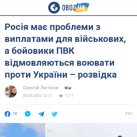
Росія має проблеми з
виплатами для військових,
а бойовики ПВК
відмовляються воювати
проти України – розвідка
Олексій Лютіков
War
25.03.2022 12:11
7,7 т.
78
РУС