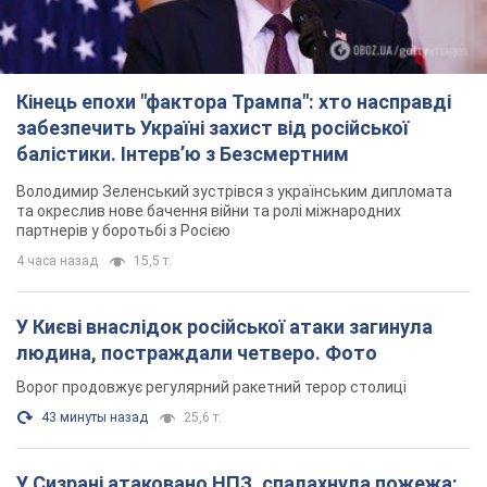
Кінець епохи "фактора Трампа": хто насправді
забезпечить Україні захист від російської
балістики. Інтерв’ю з Безсмертним
Володимир Зеленський зустрівся з українським дипломата
та окреслив нове бачення війни та ролі міжнародних
партнерів у боротьбі з Росією
4 часа назад
15,5 т.
У Києві внаслідок російської атаки загинула
людина, постраждали четверо. Фото
Ворог продовжує регулярний ракетний терор столиці
43 минуты назад
25,6 т.
У Сизрані атаковано НПЗ, спалахнула пожежа: