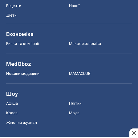
Рецепти
Напої
Дієти
Економіка
Ринки та компанії
Макроекономіка
MedOboz
Новини медицини
MAMACLUB
Шоу
Афіша
Плітки
Краса
Мода
Жіночий журнал