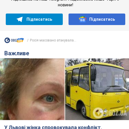
У Львові жінка спровокувала конфлікт,
розмовляючи російською мовою у маршрутці:
поліція склала адмінпротокол. Відео
На місце події прибули патрульні поліцейські та слідчо-
оперативна група
11 часов назад
10,9 т.
"Воюють, бо дурні": у Чернівцях
водій автобуса зневажив
українських військових і поплатився.
Відео
Водія звільнили після конфлікту з пасажирами