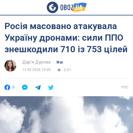
Росія масовано атакувала
Україну дронами: сили ППО
знешкодили 710 із 753 цілей
Дар'я Дурова
War
13.05.2026 19:05
2,4 т.
0
РУС