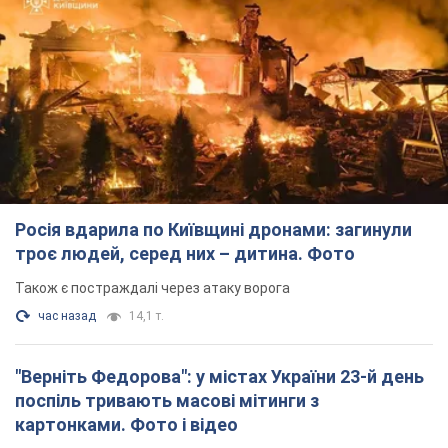
Також є постраждалі через атаку ворога
час назад
14,1 т.
"Верніть Федорова": у містах України 23-й день
поспіль тривають масові мітинги з
картонками. Фото і відео
Учасники акцій продовжують серію щоденних протестів
7 часов назад
2,8 т.
Сенат США схвалив законопроєкт Грема про
санкції проти Росії: що далі
Документ передбачає нові економічні обмеження
7 часов назад
5,5 т.