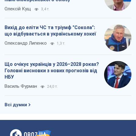
Василь Фурман
24,0 т.
Всі думки
Про компанію
Команда
Правова інформація
Політика конфіденційності
Реклама на сайті
Документи
Редакційна політика
Журналісти OBOZ.UA на місці
подій
OBOZ.UA
Політика
Світ
Розслідування