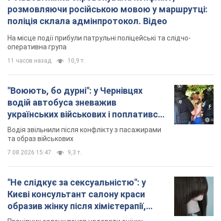
та образ військових
7.08.2026 15:47
9,3 т.
"Не слідкує за сексуальністю": у
Києві консультант салону краси
образив жінку після хімієтерапії,
розгорівся скандал. Фото
Працівник салону почав надавати оцінку
зовнішності жінки, сказавши, що вона носить
"чоловічу стрижку"
8 часов назад
16,9 т.