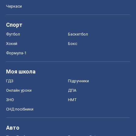
Онлайн уроки
ДПА
ЗНО
НМТ
СНД посібники
Авто
Тест Драйв
Електромобілі
Акції
Сервіс
Food Oboz
Рецепти
Напої
Дієти
Економіка
Ринки та компанії
Макроекономіка