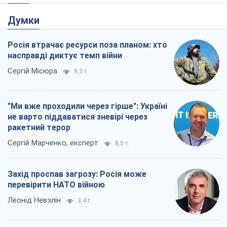
Сергій Марченко, експерт
8,5 т.
Захід проспав загрозу: Росія може
перевірити НАТО війною
Леонід Невзлін
3,4 т.
"Варта" та "Новатор" витримали