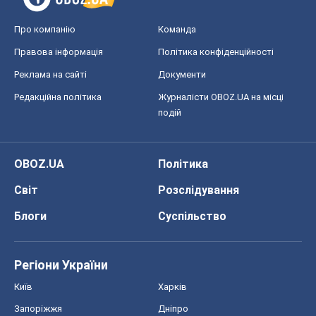
Блоги
Суспільство
Регіони України
Київ
Харків
Запоріжжя
Дніпро
Черкаси
Спорт
Футбол
Баскетбол
Хокей
Бокс
Формула-1
Моя школа
ГДЗ
Підручники