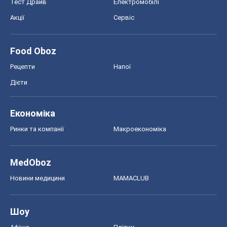
MedOboz
Новини медицини
MAMACLUB
Шоу
Афіша
Плітки
Краса
Мода
Жіночий журнал