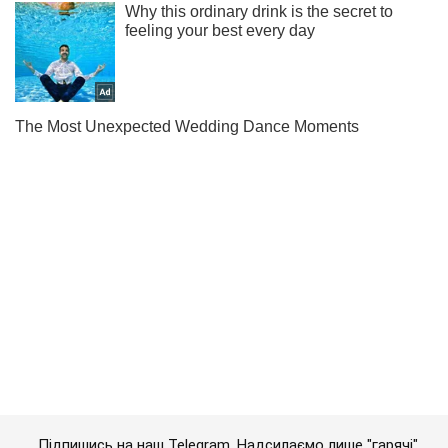
Підпишись на наш Telegram. Надсилаємо лише "гарячі"
новини!
Підписатись
Підписатись
Росія масовано атакувала...
Важливе