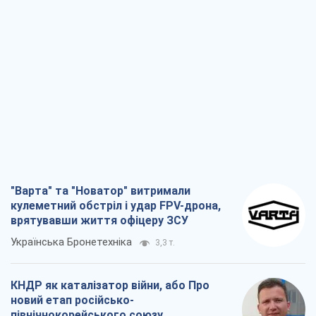
кулеметний обстріл і удар FPV-дрона,
врятувавши життя офіцеру ЗСУ
Українська Бронетехніка
3,3 т.
КНДР як каталізатор війни, або Про
новий етап російсько-
північнокорейського союзу
Олексій Кущ
3,4 т.
Вихід до еліти ЧС та тріумф "Сокола":
що відбувається в українському хокеї
Олександр Липенко
1,3 т.
Що очікує українців у 2026–2028 роках?
Головні висновки з нових прогнозів від
НБУ