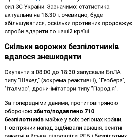
сил ЗС України. Зазначимо: статистика
актуальна на 18:30 і, очевидно, буде
збільшуватися, оскільки противник продовжує
спроби вдарити по нашій країні.
Скільки ворожих безпілотників
вдалося знешкодити
Окупанти з 08:00 до 18:30 запускали БпЛА
типу "Шахед" (зокрема реактивні), "Гербера",
"Італмас", дрони-імітатори типу "Пародія".
За попередніми даними, протиповітряною
обороною
збито/подавлено 710
безпілотників
майже у всіх регіонах країни.
Повітряний напад відбивали авіація, зенітні
ракетні війська, підрозділи РЕБ і безпілотних