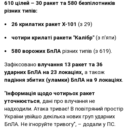
610 цілей – 30 ракет та 580 безпілотників
різних типів:
26 крилатих ракет Х-101
(з 29)
чотири крилаті ракети "Калібр"
(з п'яти)
580 ворожих БпЛА
різних типів (з 619).
Зафіксовано
влучання 13 ракет та 36
ударних БпЛА на 23 локаціях,
а також
падіння збитих (уламки) БпЛА на 9 локаціях
.
"
Інформація щодо чотирьох ракет
уточнюється
, дані про влучання не
надходили. Атака триває! В повітряний простір
України увійшо декілька нових груп ударних
БпЛА. Не ігноруйте тривогу", – додали у ПС.