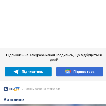
Банки "готуються" до нового курсу долара:
українцям розповіли, чого очікувати
найближчими днями
Яким буде курс валюти в обмінниках
6.08.2026 22:58
151,2 т.
Українцям обіцяють по 850 грн від
мобільних операторів: що не так з
цими повідомленнями
Як не потрапити в пастку шахраїв