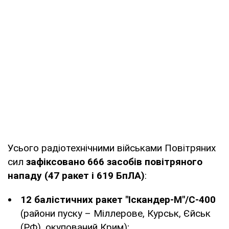
Усього радіотехнічними військами Повітряних
сил
зафіксовано 666 засобів повітряного
нападу (47 ракет і 619 БпЛА)
:
12 балістичних ракет "Іскандер-М"/С-400
(райони пуску – Міллерове, Курськ, Єйськ
(РФ), окупований Крим);