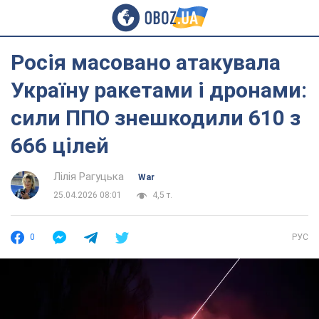
Росія масовано атакувала
Україну ракетами і дронами:
сили ППО знешкодили 610 з
666 цілей
Лілія Рагуцька
War
25.04.2026 08:01
4,5 т.
0
РУС