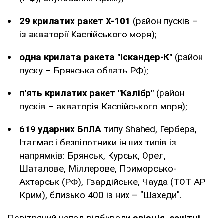
29 крилатих ракет Х-101
(район пусків –
із акваторії Каспійського моря);
одна крилата ракета "Іскандер-К"
(район
пуску – Брянська облать РФ);
п'ять крилатих ракет "Калібр"
(район
пусків – акваторія Каспійського моря);
619 ударних БпЛА
типу Shahed, Гербера,
Італмас і безпілотники інших типів із
напрямків: Брянськ, Курськ, Орел,
Шаталове, Міллерове, Приморсько-
Ахтарськ (РФ), Гвардійське, Чауда (ТОТ АР
Крим), близько 400 із них – "Шахеди".
Повітряний напад відбивали
авіація, зенітні