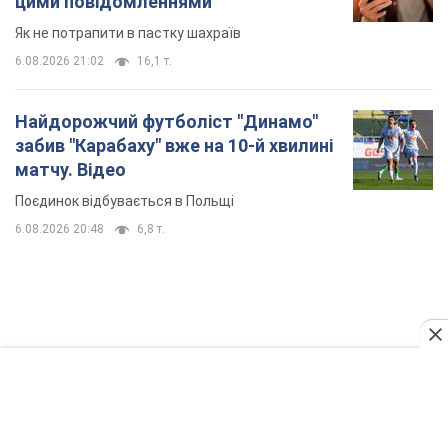
TOP NEWS
Мобільні оператори підвищили тарифи "до
межі", але якість зв'язку деградувала: чи варто
скаржитись на ціни
Чому ціни на мобільний зв'язок зросли у кілька разів і як
поліпшити якість інтернету на телефоні