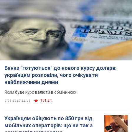
6.08.2026 21:02
16,1 т.
Найдорожчий футболіст "Динамо"
забив "Карабаху" вже на 10-й хвилині
матчу. Відео
Поєдинок відбувається в Польщі
6.08.2026 20:48
6,8 т.