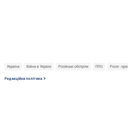
Україна
Війна в Україні
Російські обстріли
ППО
Росія - країн
Редакційна політика