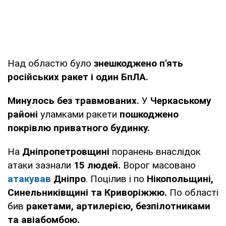
Над областю було
знешкоджено п'ять
російських ракет і один БпЛА.
Минулось без травмованих.
У
Черкаському
районі
уламками ракети
пошкоджено
покрівлю приватного будинку.
На
Дніпропетровщині
поранень внаслідок
атаки зазнали
15 людей.
Ворог масовано
атакував
Дніпро
. Поцілив і по
Нікопольщині,
Синельниківщині та Криворіжжю.
По області
бив
ракетами, артилерією, безпілотниками
та авіабомбою.