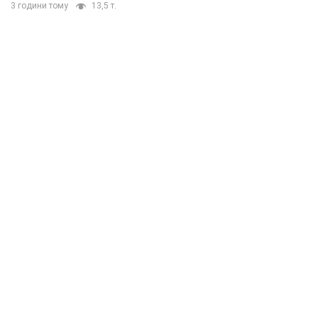
3 години тому
13,5 т.