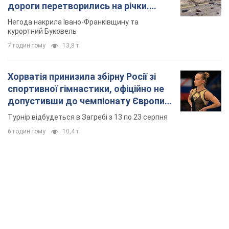
дороги перетворились на річки.
Відео
Негода накрила Івано-Франківщину та
курортний Буковель
7 годин тому
13,8 т.
Хорватія принизила збірну Росії зі
спортивної гімнастики, офіційно не
допустивши до чемпіонату Європи
основних спортсменів
Турнір відбудеться в Загребі з 13 по 23 серпня
6 годин тому
10,4 т.