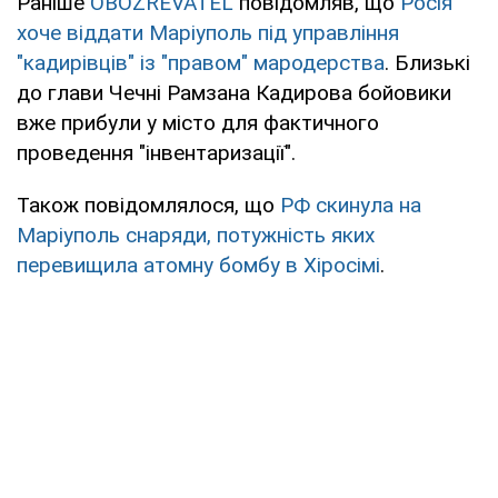
Раніше
OBOZREVATEL
повідомляв, що
Росія
хоче віддати Маріуполь під управління
"кадирівців" із "правом" мародерства
. Близькі
до глави Чечні Рамзана Кадирова бойовики
вже прибули у місто для фактичного
проведення "інвентаризації".
Також повідомлялося, що
РФ скинула на
Маріуполь снаряди, потужність яких
перевищила атомну бомбу в Хіросімі
.