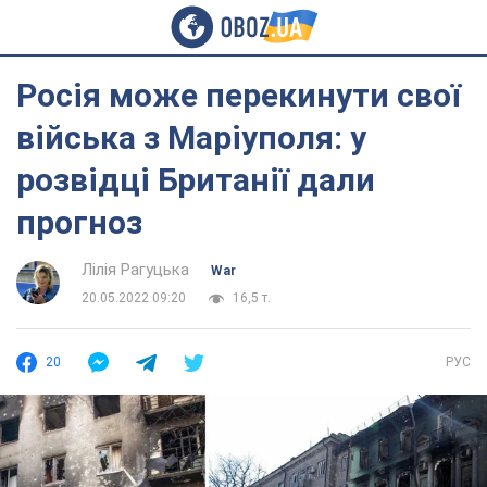
Росія може перекинути свої
війська з Маріуполя: у
розвідці Британії дали
прогноз
Лілія Рагуцька
War
20.05.2022 09:20
16,5 т.
20
РУС