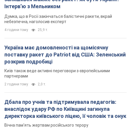
Інтерв’ю з Мельником
Думка, що в Росії закінчаться балістичні ракети, вкрай
небезпечна, наголосив експерт
4 години тому
25,9 т.
Україна має домовленості на щомісячну
поставку ракет до Patriot від США: Зеленський
розкрив подробиці
Київ також веде активні переговори з європейськими
партнерами
2 години тому
2,0 т.
Дбала про учнів та підтримувала педагогів:
внаслідок удару РФ по Київщині загинула
директорка київського ліцею, її чоловік та онук
Вічна пам'ять жертвам російського терору