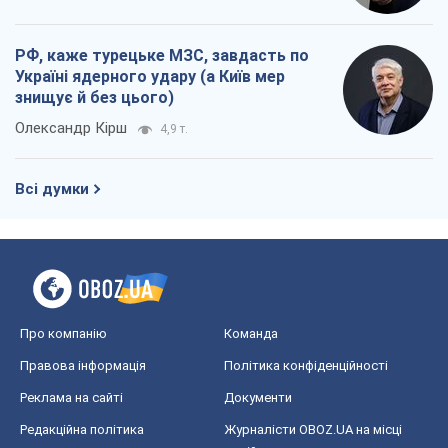
Правова інформація
Політика конфіденційності
Реклама на сайті
Документи
Редакційна політика
Журналісти OBOZ.UA на місці
подій
OBOZ.UA
Політика
Світ
Розслідування
Блоги
Суспільство
Регіони України
Київ
Харків
Запоріжжя
Дніпро
Черкаси