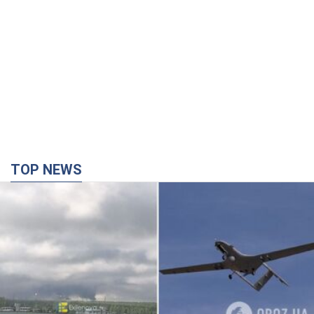
Дрони уразили НПЗ у Нижньокамську, сталась
пожежа: Генштаб розкрив деталі атаки. Фото і
відео
Місцеві активно публікували фото та відео
час назад
10,0 т.
Зруйновано будинки: на Харківщині внаслідок
ворожої атаки загинули п’ятеро людей. Фото
Правоохоронці документують наслідки атаки та фіксують
воєнний злочин
час назад
1,4 т.