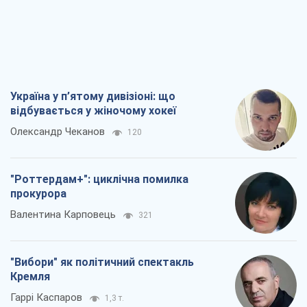
"Вибори" як політичний спектакль
Кремля
Гаррі Каспаров
1,3 т.
РФ, каже турецьке МЗС, завдасть по
Україні ядерного удару (а Київ мер
знищує й без цього)
Олександр Кірш
4,9 т.
Всі думки
Про компанію
Команда