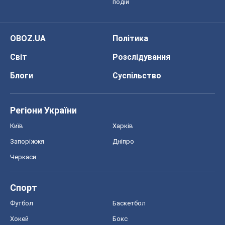
Спорт
Футбол
Баскетбол
Хокей
Бокс
Формула-1
Моя школа
ГДЗ
Підручники
Онлайн уроки
ДПА
ЗНО
НМТ
СНД посібники
Авто
Тест Драйв
Електромобілі
Акції
Сервіс