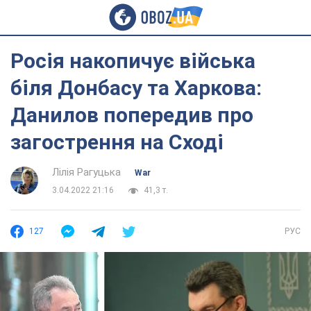
Росія накопичує війська
біля Донбасу та Харкова:
Данилов попередив про
загострення на Сході
Лілія Рагуцька
War
3.04.2022 21:16
41,3 т.
127
РУС