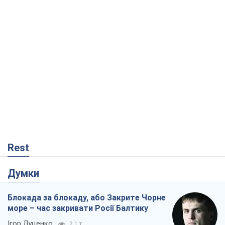
Думки
Блокада за блокаду, або Закрите Чорне
море – час закривати Росії Балтику
Ігор Луценко
2,1 т.
Прихована мобілізація і провокації
проти Польщі та країн Балтії: що стоїть
за новими планами Кремля
Вадим Денисенко
2,9 т.
Від Patriot до стратегії перемоги: що
заважає Україні закрити небо і як
завершити війну
Ігор Яковенко
681