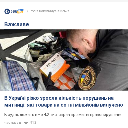
В Україні різко зросла кількість порушень на
митниці: які товари на сотні мільйонів вилучено
В судах лежать вже 4,2 тис. справ про митні правопорушення
час назад
912
Ціни на популярний продукт в Україні
обвалилися на 27% за тиждень:
скільки коштує кілограм
Надлишок продукції продовжує тиснути на її
вартість
3 часа назад
12,5 т.
Роботодавці змушені піднімати
зарплати цим фахівцям: кого
найбільше не вистачає на ринку
праці
За яких працівників постійно конкурують
3 часа назад
4,5 т.