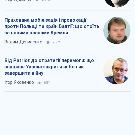
Україна у п’ятому дивізіоні: що
відбувається у жіночому хокеї
Олександр Чеканов
120
"Роттердам+": циклічна помилка
прокурора
Валентина Карповець
321