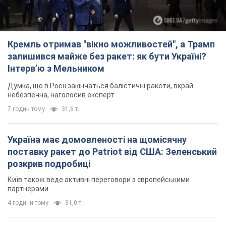
Кремль отримав "вікно можливостей", а Трамп
залишився майже без ракет: як бути Україні?
Інтерв’ю з Мельником
Думка, що в Росії закінчаться балістичні ракети, вкрай
небезпечна, наголосив експерт
7 годин тому
31,6 т.
Україна має домовленості на щомісячну
поставку ракет до Patriot від США: Зеленський
розкрив подробиці
Київ також веде активні переговори з європейськими
партнерами
4 години тому
31,0 т.