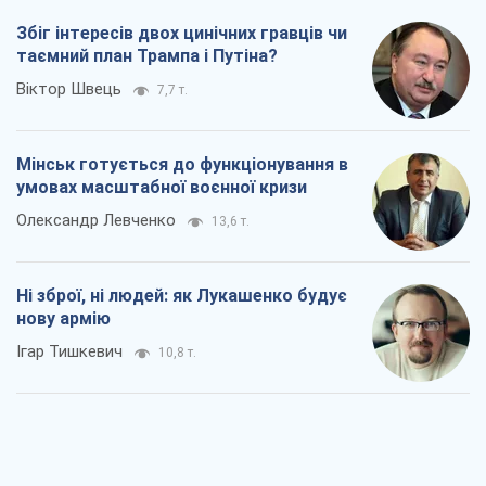
Збіг інтересів двох цинічних гравців чи
таємний план Трампа і Путіна?
Віктор Швець
7,7 т.
Мінськ готується до функціонування в
умовах масштабної воєнної кризи
Олександр Левченко
13,6 т.
Ні зброї, ні людей: як Лукашенко будує
нову армію
Ігар Тишкевич
10,8 т.