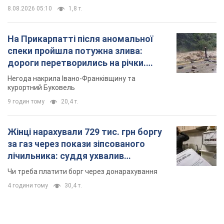
8.08.2026 05:10
1,8 т.
На Прикарпатті після аномальної
спеки пройшла потужна злива:
дороги перетворились на річки.
Відео
Негода накрила Івано-Франківщину та
курортний Буковель
9 годин тому
20,4 т.
Жінці нарахували 729 тис. грн боргу
за газ через покази зіпсованого
лічильника: суддя ухвалив
неочікуване рішення
Чи треба платити борг через донарахування
4 години тому
30,4 т.