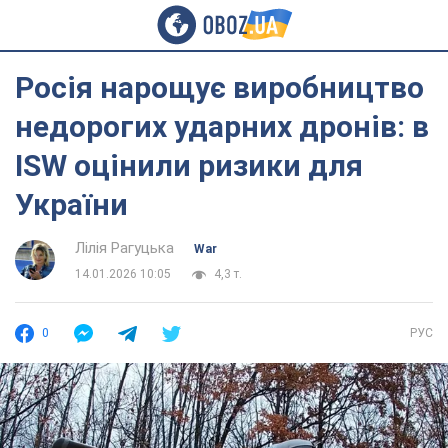
Росія нарощує виробництво
недорогих ударних дронів: в
ISW оцінили ризики для
України
Лілія Рагуцька
War
14.01.2026 10:05
4,3 т.
0
РУС