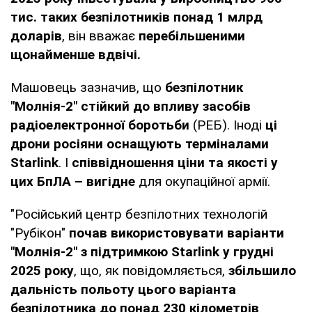
тис. таких безпілотників понад 1 млрд
доларів
, він вважає
перебільшеними
щонайменше вдвічі.
Машовець зазначив, що
безпілотник
"Молнія-2" стійкий до впливу засобів
радіоелектронної боротьби
(РЕБ). Іноді
ці
дрони росіяни оснащують терміналами
Starlink
. І
співвідношення ціни та якості у
цих БпЛА – вигідне
для окупаційної армії.
"Російський центр безпілотних технологій
"Рубікон"
почав використовувати варіанти
"Молнія-2" з підтримкою Starlink у грудні
2025 року
, що, як повідомляється,
збільшило
дальність польоту цього варіанта
безпілотника до понад 230 кілометрів