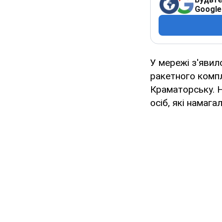
Google
У мережі з'явил
ракетного компл
Краматорську. Н
осіб, які намаг