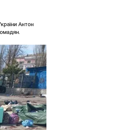
України Антон
ромадян.