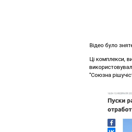
Відео було знят
Ці комплекси, в
використовували
"Союзна рішучіс