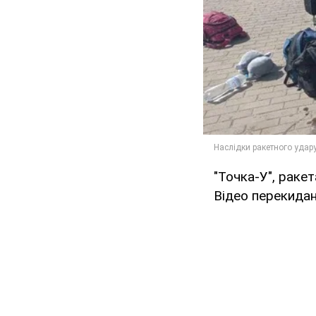
"Точка-У", раке
Відео перекиданн