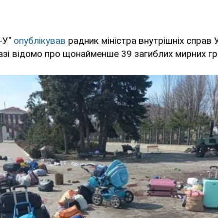
-У"
опублікував
радник міністра внутрішніх справ 
азі відомо про щонайменше 39 загиблих мирних г