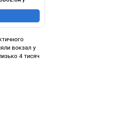
ктичного
ляли вокзал у
лизько 4 тисяч