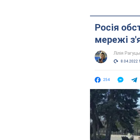
Росія обс
мережі з'
Лілія Рагуць
8.04.2022 
254