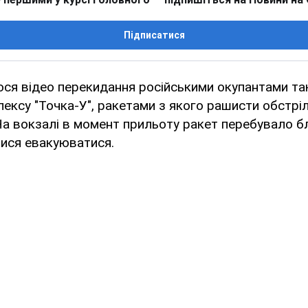
Підписатися
ося відео перекидання російськими окупантами та
ексу "Точка-У", ракетами з якого рашисти обстрі
а вокзалі в момент прильоту ракет перебувало б
алися евакуюватися.