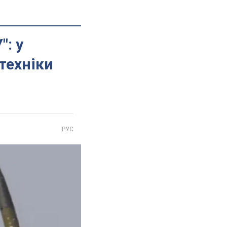
": у
техніки
РУС