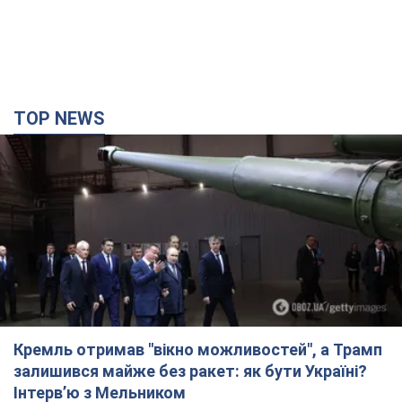
Кремль отримав "вікно можливостей", а Трамп
залишився майже без ракет: як бути Україні?
Інтерв’ю з Мельником
Думка, що в Росії закінчаться балістичні ракети, вкрай
небезпечна, наголосив експерт
8 часов назад
33,1 т.
Україна має домовленості на щомісячну
поставку ракет до Patriot від США: Зеленський
розкрив подробиці