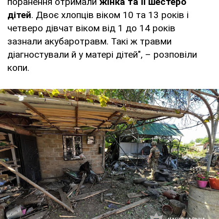
поранення отримали
жінка та її шестеро
дітей
. Двоє хлопців віком 10 та 13 років і
четверо дівчат віком від 1 до 14 років
зазнали акубаротравм. Такі ж травми
діагностували й у матері дітей", – розповіли
копи.