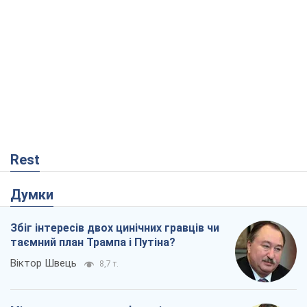
Rest
Думки
Збіг інтересів двох цинічних гравців чи
таємний план Трампа і Путіна?
Віктор Швець
8,7 т.
Мінськ готується до функціонування в
умовах масштабної воєнної кризи
Олександр Левченко
14,4 т.
Ні зброї, ні людей: як Лукашенко будує
нову армію
Ігар Тишкевич
12,0 т.