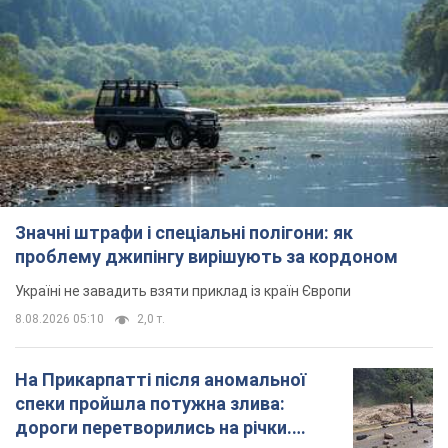
Значні штрафи і спеціальні полігони: як
проблему джипінгу вирішують за кордоном
Україні не завадить взяти приклад із країн Європи
8.08.2026 05:10
2,0 т.
На Прикарпатті після аномальної
спеки пройшла потужна злива:
дороги перетворились на річки.
Відео
Негода накрила Івано-Франківщину та
курортний Буковель
11 часов назад
23,4 т.
Жінці нарахували 729 тис. грн боргу
за газ через покази зіпсованого
лічильника: суддя ухвалив
неочікуване рішення
Чи треба платити борг через донарахування