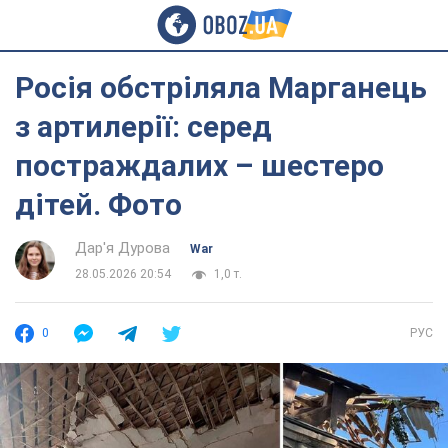
Росія обстріляла Марганець
з артилерії: серед
постраждалих – шестеро
дітей. Фото
Дар'я Дурова
War
28.05.2026 20:54
1,0 т.
0
РУС