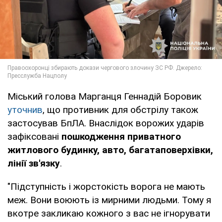
Міський голова Марганця Геннадій Боровик
уточнив
, що противник для обстрілу також
застосував БпЛА. Внаслідок ворожих ударів
зафіксовані
пошкодження приватного
житлового будинку, авто, багатаповерхівки,
лінії зв'язку
.
"Підступність і жорстокість ворога не мають
меж. Вони воюють із мирними людьми. Тому я
вкотре закликаю кожного з вас не ігнорувати