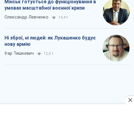
Коли закінчиться війна?
Юрій Хрістензен
6,3 т.
Україна вступила в надзвичайний
економічний стан. Чи є світло вкінці