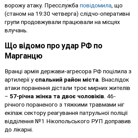
ворожу атаку. Пресслужба
повідомила
, що
(станом на 19:30 четверга) слідчо-оперативні
групи продовжували працювали на місцях
влучань.
Що відомо про удар РФ по
Марганцю
Вранці армія держави-агресора РФ поцілила з
артилерії у
спальний район міста
. Внаслідок
атаки поранення дістали троє мирних жителів
–
57-річна жінка та двоє чоловіків
. 46-
річного пораненого з тяжкими травмами ніг
екіпаж сектору реагування патрульної поліції
відділення №1 Нікопольського РУП доправив
до лікарні.