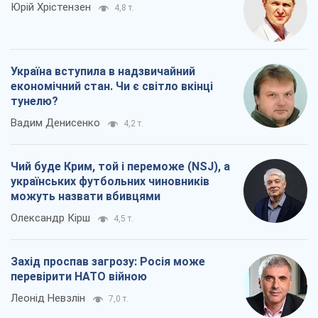
Юрій Хрістензен
4,8 т.
Україна вступила в надзвичайний
економічний стан. Чи є світло вкінці
тунелю?
Вадим Денисенко
4,2 т.
Чий буде Крим, той і переможе (NSJ), а
українських футбольних чиновників
можуть назвати вбивцями
Олександр Кірш
4,5 т.
Захід проспав загрозу: Росія може
перевірити НАТО війною
Леонід Невзлін
7,0 т.