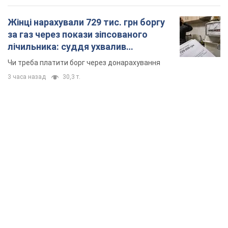
Жінці нарахували 729 тис. грн боргу
за газ через покази зіпсованого
лічильника: суддя ухвалив
неочікуване рішення
Чи треба платити борг через донарахування
3 часа назад
30,3 т.